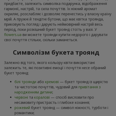
придбаєте, залежить символіка подарунка, відображення
гармонії, настрій, та сила почуттів. Їх ніжний аромат
окриляє, розслабляє і дозволяє перенестись у власну країну
мрій. А пружні й тендітні бутони, що має квітка троянда,
приковують погляд і дарують неймовірний настрій весь
період, поки розкішний букет троянд стоїть у вазі. У
flowers.ua
ви можете троянди купити недорого і дарувати
свої почуття стільки, скільки заманеться.
Символізм букета троянд
Залежно від того, якого кольору квіти використані
залежить те, які позитивні емоції і почуття несе обраний
букет троянд:
білі троянди
або
кремові
— букет троянд із щирістю
та чистотою почуттів, чудовий для
привітання з
народженням дитини
;
червоні
та
коралові
— спосіб висловити про
несамовиту пристрасть і глибоке кохання;
рожевий
букет троянд — символ ніжності, турботи і
романтики;