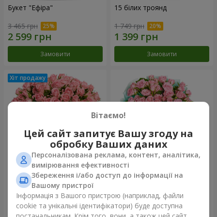
Букет "Ефіра"
15 білих троянд
3 465 грн
1 749 грн
Замовити
Замовити
Вітаємо!
Цей сайт запитує Вашу згоду на
обробку Ваших даних
Персоналізована реклама, контент, аналітика,
вимірювання ефективності
Збереження і/або доступ до інформації на
Квіти в коробці "Рожевий
Композиція "Балада про
оазис"
маму"
Вашому пристрої
2 749 грн
2 124 грн
Інформація з Вашого пристрою (наприклад, файли
cookie та унікальні ідентифікатори) буде доступна
постачальникам. Крім того, вони, а також цей сайт