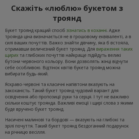
Скажіть «люблю» букетом з
троянд
Букет троянд кращий спосіб
зізнатись в коханні
. Адже
троянда ціна визначається не в грошовому еквіваленті, а в
силі ваших почуттів. Важко знайти дівчину, яка б встояла,
отримавши величезний букет троянд. Для
вираження таких
щирих
та глибоких почуттів найкраще підійдуть великі
бутони червоного кольору. Вони дозволять жінці відчути
себе особливою. Відтінок квітів букета троянд можна
вибирати будь-який.
Яскраво-червоні та класичні напівтони вказують на
закоханість. Такий букет троянд чудовий варіант для
освідчення або пропозиції руки та серця. І тут не важливо
скільки коштує троянда. Важливі емоції і щирі слова з якими
буде вручено букет троянд.
Насичені малинові та бордові — вказують на глибокі та
зрілі почуття. Такий букет троянд бездоганний подарунок
на річницю весілля.