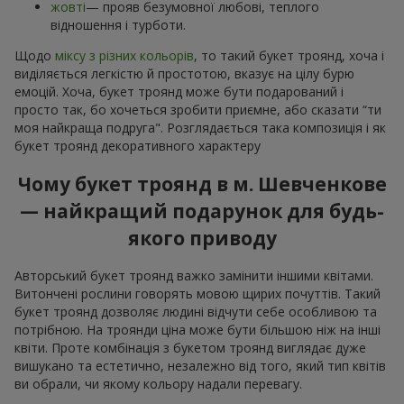
жовті
— прояв безумовної любові, теплого
відношення і турботи.
Щодо
міксу з різних кольорів
, то такий букет троянд, хоча і
виділяється легкістю й простотою, вказує на цілу бурю
емоцій. Хоча, букет троянд може бути подарований і
просто так, бо хочеться зробити приємне, або сказати “ти
моя найкраща подруга". Розглядається така композиція і як
букет троянд декоративного характеру
Чому букет троянд в м. Шевченкове
— найкращий подарунок для будь-
якого приводу
Авторський букет троянд важко замінити іншими квітами.
Витончені рослини говорять мовою щирих почуттів. Такий
букет троянд дозволяє людині відчути себе особливою та
потрібною. На троянди ціна може бути більшою ніж на інші
квіти. Проте комбінація з букетом троянд виглядає дуже
вишукано та естетично, незалежно від того, який тип квітів
ви обрали, чи якому кольору надали перевагу.