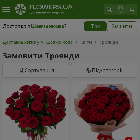
Доставка в
Шевченкове
?
Так
Змінити
Доставка в
Шевченкове
|
безкоштовно
Доставка квітів у м. Шевченкове
> Квіти > Троянди
Замовити Троянди
Сортування
Підкатегорії