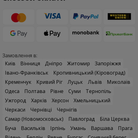
Замовлення в:
Київ
Вінниця
Дніпро
Житомир
Запоріжжя
Івано-Франківськ
Кропивницький (Кіровоград)
Кременчук
Кривий Ріг
Луцьк
Львів
Миколаїв
Одеса
Полтава
Рівне
Суми
Тернопіль
Ужгород
Харків
Херсон
Хмельницький
Черкаси
Чернівці
Чернігів
Самар (Новомосковськ)
Павлоград
Біла Церква
Буча
Васильків
Ірпінь
Умань
Варшава
Прага
Відень
Берлін
Ревне
Бургас
Сонячний берег