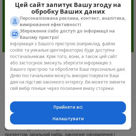
Цей сайт запитує Вашу згоду на
обробку Ваших даних
Персоналізована реклама, контент, аналітика,
вимірювання ефективності
Збереження і/або доступ до інформації на
Вашому пристрої
Інформація з Вашого пристрою (наприклад, файли
cookie та унікальні ідентифікатори) буде доступна
постачальникам. Крім того, вони, а також цей сайт
або застосунок зможуть зберігати інформацію з
Подарункові корзини —
Вашого пристрою та обробляти Ваші персональні дані.
універсальний подарунок на будь-
Деякі постачальники можуть використовувати Ваші
дані на підставі законного інтересу. Ви можете змінити
яке свято
свій вибір пізніше через посилання внизу сторінки.
Якщо ви шукаєте універсальний подарунок, але часу
обмаль, у нас є для вас чудове перевірене рішення: ви
Прийняти всі
можете набір подарункові корзини купити. Подарункова
корзина з вишуканими смаколиками до свята, фруктами,
Налаштувати
смачним чаєм чи, навіть, алкогольними напоями стає
ідеальним доповненням до квітів або самостійним
презентом. Ідеальний набір, лаконічне оформлення і