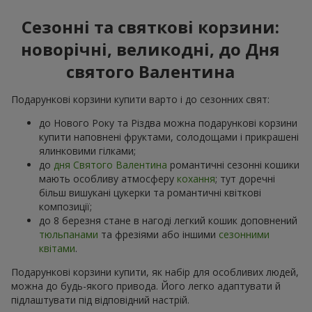
Сезонні та святкові корзини:
новорічні, великодні, до Дня
святого Валентина
Подарункові корзини купити варто і до сезонних свят:
до Нового Року та Різдва можна подарункові корзини
купити наповнені фруктами, солодощами і прикрашені
ялинковими гілками;
до
дня Святого Валентина
романтичні сезонні кошики
мають особливу атмосферу
кохання
; тут доречні
більш вишукані цукерки та романтичні квіткові
композиції;
до 8 березня стане в нагоді легкий кошик доповнений
тюльпанами
та фрезіями або іншими
сезонними
квітами
.
Подарункові корзини купити, як набір для особливих людей,
можна до будь-якого привода. Його легко адаптувати й
підлаштувати під відповідний настрій.