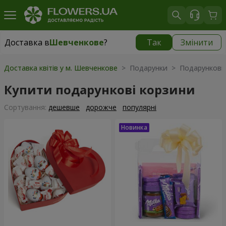
Доставка в
Шевченкове
?
Так
Змінити
Доставка в
Шевченкове
|
безкоштовно
Доставка квітів у м. Шевченкове
> Подарунки > Подарункові 
Купити подарункові корзини
Сортування:
дешевше
дорожче
популярні