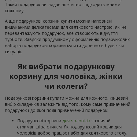
Такий подарунок виглядає апетитно і підходить майже
кожному.
А ще подарункові корзини купити можна наповнені
вишуканими делікатесами для святкового настрою, які не
перевантажують подарунок, але створюють відчуття
турботи. Завдяки продуманому оформленню подарункових
наборів подарункові корзини купити доречно в будь-якій
ситуації.
Як вибрати подарункову
корзину для чоловіка, жінки
чи колеги?
Подарункові корзини купити можна для кожного. Кінцевий
вибір складників залежить від того, кому саме призначений
подарунок і до якої події призначений подарунок:
Подарункові корзини
для чоловіків
зазвичай
стриманіші за стилем. Як подарунковий кошик для
чоловіків добре працює набір для святкового столу,