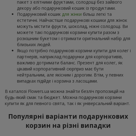
пакет з елітними фруктами, солодощі без зайвого
декору або подарунковий кошик із продуктами.
Подарунковий кошик
для жінки
більш легкі та
естетичні. Найчастіше подарункові кошики для жінок
можуть містити фрукти, шоколад, ніжні солодощі. Ви
можете такі подарункові корзини купити разом з
розкішним букетом і отримати оригінальний набір для
близьких людей.
Якщо потрібно подарункові корзини купити для колег і
партнерів, наприклад подарунки для корпоративів,
важливо дотримати баланс. Презент для колег, як
цікавий корпоративний сюрприз має бути
нейтральним, але якісним і дорогим. Втім, у певних
випадках підійде і корзина з ласощами.
В каталозі Flowers.ua можна знайти безліч пропозицій на
будь-який смак та бюджет. Можна подарункові корзини
купити як для певного свята, так і як універсальний варіант.
Популярні варіанти подарункових
корзин на різні випадки