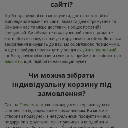
сайті?
Щоб подарункові корзини купити, достатньо знайти
відповідний варіант на сайті, вказати дані отримувача та
бажаний час та місце доставки. Процес простий і
зрозумілий. Ви обираєте подарунковий кошик, додаєте
квіти або листівку, і сплачуєте зручним способом. Як тільки
замовлення вирушить до вас, ми обов’язково повідомимо.
А ще не забудьте заглянути у розділ
акційних пропозицій
,
щоб подарункові корзини купити за прийнятною ціною та в
наші хіти
, щоб підібрати найкращий букет.
Чи можна зібрати
індивідуальну корзину під
замовлення?
Так, на
Flowers.ua
можна подарункові корзини купити,
створені за індивідуальним замовленням. Ви можете
створити подарунок із натуральними продуктами або
подарунок з фруктами, орієнтуючись на вподобання
отримувача або ваші власні. Як квітковий доданок, який