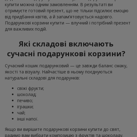
купити можна одним замовленням. В результаті ви
отримуєте готовий презент, що не тільки підсилює емоцію
від придбання квітів, а й запам’ятовується надовго.
Подарункові корзини купити — влучний і потрібний презент
для важливих подій.
Які складові включають
сучасні подарункові корзини?
Сучасний кошик подарунковий — це завжди баланс смаку,
якості та візуалу. Найчастіше в ньому поєднуються
натуральні складові для подарунків:
свіжі фрукти;
шоколад;
печиво;
іграшки;
чай;
інші напої.
Якщо ви вирішите подарункові корзини купити до свят,
радимо вам вибрати композицію з фруктів та шоколаду.