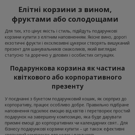
Елітні корзини з вином,
фруктами або солодощами
Для тих, хто цінує якість і стиль, підійдуть подарункові
корзини купити з елітним наповненням. Якісне вино, дорогі
екзотичні фрукти і ексклюзивні цукерки створять вишуканий
презент для шанувальників смаколиків, який виглядає
статусно та доречно у ділових і особистих ситуаціях.
Подарункова корзина як частина
квіткового або корпоративного
презенту
У поєднанні з букетом подарунковий кошик, як сюрприз до
корпоративу, працює особливо добре. Правильно підібране
наповнення підсилює емоцію від квітів і перетворює простий
подарунок на завершену композицію, яка буде дарувати
приємні емоції до корпоративних чи календарних свят.. Для
бізнесу подарункові корзини купити – це також ефективні
святковий комплекти для колег і партнерів.