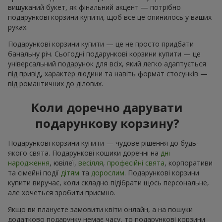
вишуканий букет, як фінальний акцент — потрібно
подарункові корзини купити, щоб все це опинилось у ваших
руках.
Подарункові корзини купити — це не просто придбати
банальну річ. Сьогодні подарункові корзини купити — це
універсальний подарунок для всіх, який легко адаптується
під привід, характер людини та навіть формат стосунків —
від романтичних до ділових.
Коли доречно дарувати
подарункову корзину?
Подарункові корзини купити — чудове рішення до будь-
якого свята. Подарункові кошики доречні на
дні
народження
, ювілеї,
весілля
,
професійні свята
, корпоративи
та сімейні події
дітям
та
дорослим
. Подарункові корзини
купити виручає, коли складно підібрати щось персональне,
але хочеться зробити приємно.
Якщо ви плануєте замовити квіти онлайн, а на пошуки
додатково подарунку немає часу, то подарункові корзини