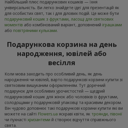
Найбільший плюс подарункових кошиків — їхня
універсальність. Ви легко знайдете ідеї для презентацій як
для особистих свят, так і для ділових подій. Це може бути
подарунковий кошик з фруктами
,
ласощі для святкових
моментів
або комбінований варіант, доповнений
іграшками
або
повітряними кульками
.
Подарункова корзина на день
народження, ювілей або
весілля
Коли мова заходить про особливий день, як день
народження чи ювілей, варто подарункові корзини купити зі
святковим вишуканим оформленням. Тут доречний
подарунок для особливих урочистостей — щедрий
подарунковий кошик для жінок або чоловіків із фруктами,
солодощами у подарунковій упаковці та красивим декором.
Він чудово доповнює такі подарункові корзини купити які ви
можете на сайті
Flowers.ua
яскраві квіти, як
троянди
,
півонії
чи пухнасті
хризантеми
й створює відчуття справжнього
свята.