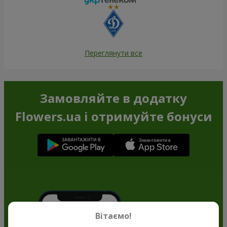
Переглянути все
Замовляйте в додатку
Flowers.ua і отримуйте бонуси
Вітаємо!