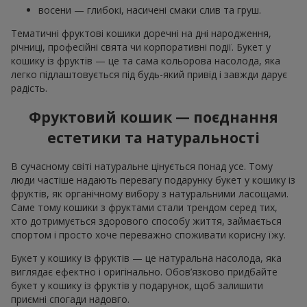
восени — глибокі, насичені смаки слив та груш.
Тематичні фруктові кошики доречні на дні народження,
річниці, професійні свята чи корпоративні події. Букет у
кошику із фруктів — це та сама кольорова насолода, яка
легко підлаштовується під будь-який привід і завжди дарує
радість.
Фруктовий кошик — поєднання
естетики та натуральності
В сучасному світі натуральне цінується понад усе. Тому
люди частіше надають перевагу подарунку букет у кошику із
фруктів, як органічному вибору з натуральними ласощами.
Саме тому кошики з фруктами стали трендом серед тих,
хто дотримується здорового способу життя, займається
спортом і просто хоче переважно споживати корисну їжу.
Букет у кошику із фруктів — це натуральна насолода, яка
виглядає ефектно і оригінально. Обов’язково придбайте
букет у кошику із фруктів у подарунок, щоб залишити
приємні спогади надовго.