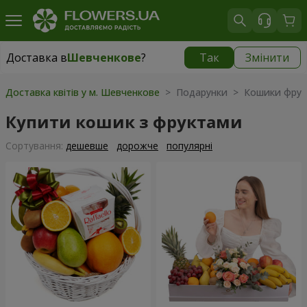
Доставка в
Шевченкове
?
Так
Змінити
Доставка в
Шевченкове
|
безкоштовно
Доставка квітів у м. Шевченкове
> Подарунки > Кошики фрук
Купити кошик з фруктами
Сортування:
дешевше
дорожче
популярні