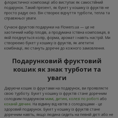
флористичної композиції або виступає як самостійний
подарунок. Такий презент, як букет у кошику із фруктів не
просто радує око. Він створює відчуття турботи, тепла та
справжньої уваги.
Сучасні фруктові подарунки на Flowers.ua — це не
хаотичний набір плодів, а продумана їстівна композиція, в
якій поєднується колір, форма, аромат і навіть настрій. Ми
створюємо букет у кошику із фруктів, як апетитні
комбінації, які стануть доречні до кожного замовлення.
Подарунковий фруктовий
кошик як знак турботи та
уваги
Даруючи кошик із фруктами на подарунок, ви проявляєте
свою турботу. Букет у кошику із фруктів стане доречним
солодким подарунком
мамі
,
дитині
,
колезі по роботі
або
коханій дівчині
. На відміну від квітів з солодощами - це
здоровий подарунок. Букет у кошику із фруктів стане
доречним навіть, якщо людина сидить на певній дієті або не