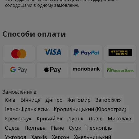
солодощами в одному замовленні.
Способи оплати
Замовлення в:
Київ
Вінниця
Дніпро
Житомир
Запоріжжя
Івано-Франківськ
Кропивницький (Кіровоград)
Кременчук
Кривий Ріг
Луцьк
Львів
Миколаїв
Одеса
Полтава
Рівне
Суми
Тернопіль
Ужгород
Харків
Херсон
Хмельницький