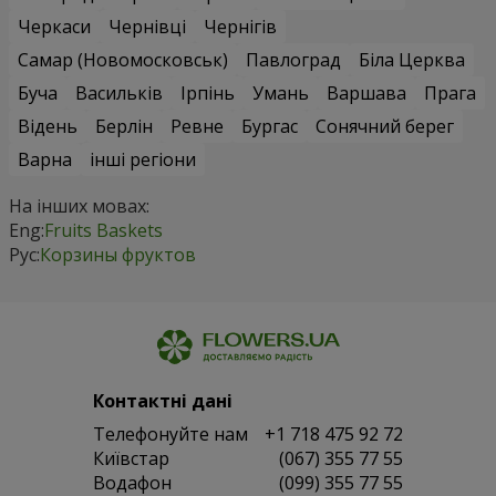
Черкаси
Чернівці
Чернігів
Самар (Новомосковськ)
Павлоград
Біла Церква
Буча
Васильків
Ірпінь
Умань
Варшава
Прага
Відень
Берлін
Ревне
Бургас
Сонячний берег
Варна
інші регіони
На інших мовах:
Eng:
Fruits Baskets
Рус:
Корзины фруктов
Контактні дані
Телефонуйте нам
+1 718 475 92 72
Київстар
(067) 355 77 55
Водафон
(099) 355 77 55