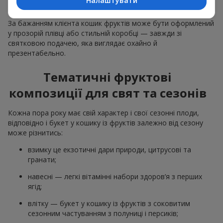
Налаштувати
відповідні до події декоративні елементи.
За бажанням клієнта кошик фруктів може бути оформлений
у прозорій плівці або стильній коробці — завжди зі
святковою подачею, яка виглядає охайно й
презентабельно.
Тематичні фруктові
композиції для свят та сезонів
Кожна пора року має свій характер і свої сезонні плоди,
відповідно і букет у кошику із фруктів залежно від сезону
може різнитись:
взимку це екзотичні дари природи, цитрусові та
гранати;
навесні — легкі вітамінні набори здоров’я з перших
ягід;
влітку — букет у кошику із фруктів з соковитим
сезонним частуванням з полуниці і персиків;