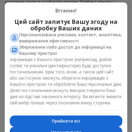
споживає цукор з особистих причин. Підійде і жінкам, і
чоловікам
.
Вітаємо!
У кожному кошику — ароматні плоди, зібрані в гармонійний
Цей сайт запитує Вашу згоду на
плодовий мікс. Букет у кошику із фруктів може являти
обробку Ваших даних
собою вишукану солодку корзинку або стриманий еко-набір
Персоналізована реклама, контент, аналітика,
із сезонних фруктів. Букет у кошику із фруктів, як
вимірювання ефективності
натуральний комплімент завжди виглядає доречно і
до дня
Збереження і/або доступ до інформації на
народження
, і
до народження дитини
і до певної
бізнес-
Вашому пристрої
події
.
Інформація з Вашого пристрою (наприклад, файли
Ідеї для оформлення кошика
cookie та унікальні ідентифікатори) буде доступна
постачальникам. Крім того, вони, а також цей сайт
фруктів у подарунок
або застосунок зможуть зберігати інформацію з
Вашого пристрою та обробляти Ваші персональні дані.
Емоційне забарвлення, яке несе букет у кошику із фруктів
Деякі постачальники можуть використовувати Ваші
залежить від оформлення. Воно має значення не менше,
дані на підставі законного інтересу. Ви можете змінити
ніж вміст. Саме святкове оформлення перетворює
свій вибір пізніше через посилання внизу сторінки.
звичайний букет у кошику із фруктів на гастрономічний
подарунок. Ми у компанії
Flowers.ua
завжди дотримуємося
побажань клієнта, створюючи декор. При формуванні
Прийняти всі
композиції букет у кошику із фруктів використовуються
натуральні матеріали, продумана упаковка смаку, і звісно