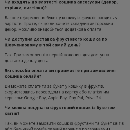
Чи входять до вартості кошика аксесуари (декор,
стрічки, листівка)?
Базове оформлення букет у кошику із фруктів входить у
вартість. Проте, якщо ви хочете складний авторський
декор, можливо знадобиться додаткова оплата
Чи доступна доставка фруктового кошика по
Шевченковому в той самий день?
Так. При замовленні в першій половині дня доступна
доставка день у день.
Які способи оплати ви приймаєте при замовленні
кошика онлайн?
Ви можете сплатити за букет у кошику із фруктів,
скориставшись переводом на картку або платіжним
сервісом: Google Pay, Apple Pay, Pay Pal, Privat24
Чи можна поєднати фруктовий кошик із букетом
квітів?
Так, ви можете замовити кошик із фруктами та букет квітів
або будь-який комбінований варіант з подарунками і