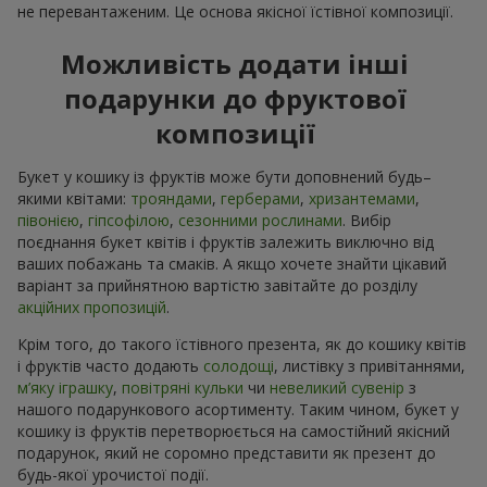
не перевантаженим. Це основа якісної їстівної композиції.
Можливість додати інші
подарунки до фруктової
композиції
Букет у кошику із фруктів може бути доповнений будь–
якими квітами:
трояндами
,
герберами
,
хризантемами
,
півонією
,
гіпсофілою
,
сезонними рослинами
. Вибір
поєднання букет квітів і фруктів залежить виключно від
ваших побажань та смаків. А якщо хочете знайти цікавий
варіант за прийнятною вартістю завітайте до розділу
акційних пропозицій
.
Крім того, до такого їстівного презента, як до кошику квітів
і фруктів часто додають
солодощі
, листівку з привітаннями,
м’яку іграшку
,
повітряні кульки
чи
невеликий сувенір
з
нашого подарункового асортименту. Таким чином, букет у
кошику із фруктів перетворюється на самостійний якісний
подарунок, який не соромно представити як презент до
будь-якої урочистої події.