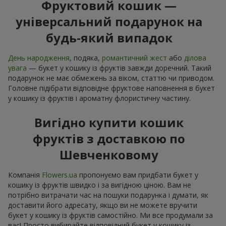
Фруктовий кошик —
універсальний подарунок на
будь-який випадок
День народження
, подяка,
романтичний жест
або
ділова
увага
— букет у кошику із фруктів завжди доречний. Такий
подарунок не має обмежень за віком, статтю чи приводом.
Головне підібрати відповідне фруктове наповнення в букет
у кошику із фруктів і ароматну флористичну частину.
Вигідно купити кошик
фруктів з доставкою по
Шевченковому
Компанія
Flowers.ua
пропонуємо вам придбати букет у
кошику із фруктів швидко і за вигідною ціною. Вам не
потрібно витрачати час на пошуки подарунка і думати, як
доставити його адресату, якщо ви не можете вручити
букет у кошику із фруктів самостійно. Ми все продумали за
вас! Просто вибирайте відповідний букет у кошику із