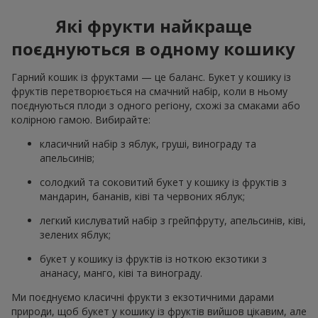
Які фрукти найкраще
поєднуються в одному кошику
Гарний кошик із фруктами — це баланс. Букет у кошику із
фруктів перетворюється на смачний набір, коли в ньому
поєднуються плоди з одного регіону, схожі за смаками або
колірною гамою. Вибирайте:
класичний набір з яблук, груші, винограду та
апельсинів;
солодкий та соковитий букет у кошику із фруктів з
мандарин, бананів, ківі та червоних яблук;
легкий кислуватий набір з грейпфруту, апельсинів, ківі,
зелених яблук;
букет у кошику із фруктів із ноткою екзотики з
ананасу, манго, ківі та винограду.
Ми поєднуємо класичні фрукти з екзотичними дарами
природи, щоб букет у кошику із фруктів вийшов цікавим, але