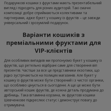
Подарункові кошики з фруктами мають презентабельний
вигляд і підходять для різних аудиторій. Такі смачні
композиції добре сприймаються колективами та
партнерами, адже букет у кошику із фруктів – це завжди
універсальний і зрозумілий подарунок.
Варіанти кошиків з
преміальними фруктами для
VIP-клієнтів
Для особливих випадків ми пропонуємо букет у кошику із
фруктів, що ретельно відібрані саме для створення віп
презентів. Частіше за все це представники екзотики, що
рідко зустрічаються на полицях магазинів. Але букет у
кошику із фруктів може бути створений і з чистої органіки,
що особливо цінується в сьогоденні. А ще це може бути
авторський кошик фруктів, де кожна деталь продумана до
дрібниць. Така вітамінна корзина, як фруктові кошики
Шевченкове підкреслює статус і демонструє повагу до
отримувача.