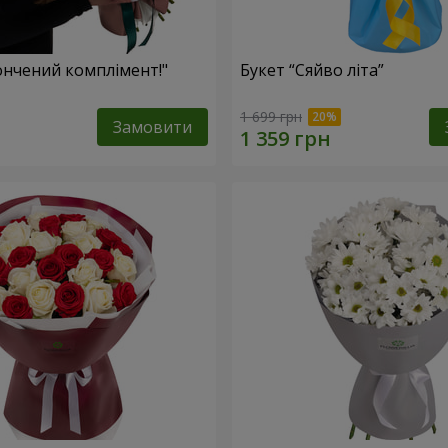
ончений комплімент!"
Букет “Сяйво літа”
1 699 грн
Замовити