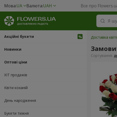
Мова:
UA
Валюта:
UAH
Все про Flowers.u
Акційні букети
Доставка квіт
Замовит
Новинки
Сортування:
д
Оптові ціни
ХІТ продажів
Квіти коханій
День народження
Букети тижня