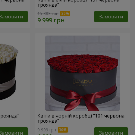
троянда"
15 383 грн
Замовити
Замовити
троянда"
Квіти в чорній коробці "101 червона
троянда"
9 999 грн
Замовити
Замовити