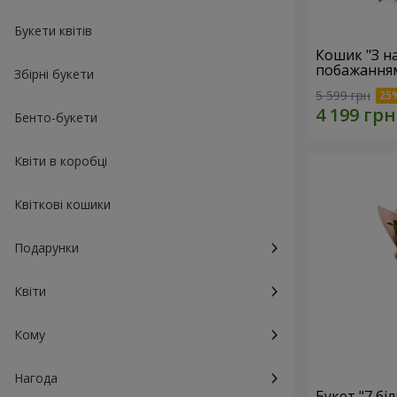
Букети квітів
Кошик "З 
побажанням
Збірні букети
5 599 грн
Бенто-букети
Квіти в коробці
Квіткові кошики
Подарунки
Квіти
Кому
Нагода
Букет "7 бі