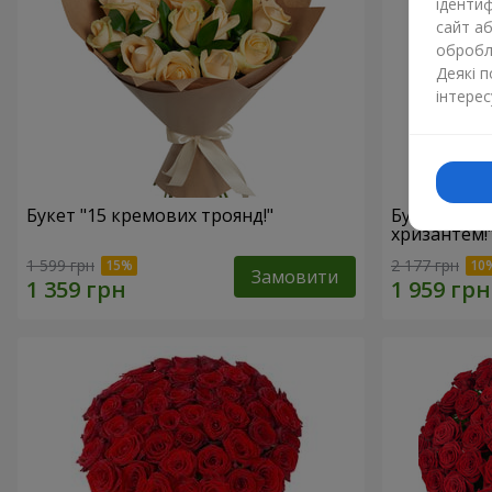
ідентиф
сайт а
обробля
Деякі 
інтерес
Букет "15 кремових троянд!"
Букет"15 р
хризантем!
1 599 грн
2 177 грн
Замовити