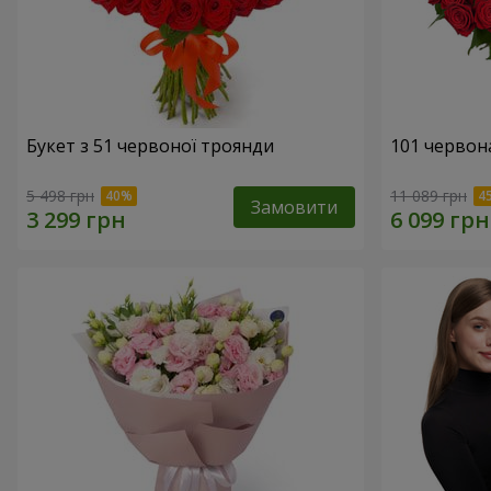
Букет з 51 червоної троянди
101 червон
5 498 грн
11 089 грн
Замовити