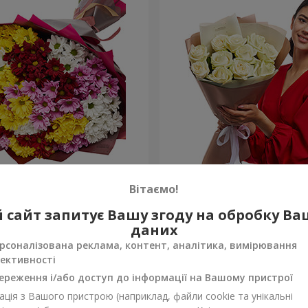
льорових хризантем!
Авторський букет "11 біли
Вітаємо!
1 221 грн
 сайт запитує Вашу згоду на обробку В
Замовити
даних
рсоналізована реклама, контент, аналітика, вимірювання
ективності
ереження і/або доступ до інформації на Вашому пристрої
ція з Вашого пристрою (наприклад, файли cookie та унікальні