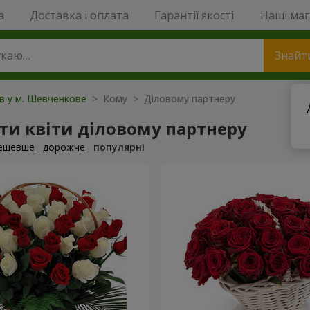
a
Доставка і оплата
Гарантії якості
Наші ма
Знайт
ів у м. Шевченкове
> Кому > Діловому партнеру
и квіти діловому партнеру
ешевше
дорожче
популярні