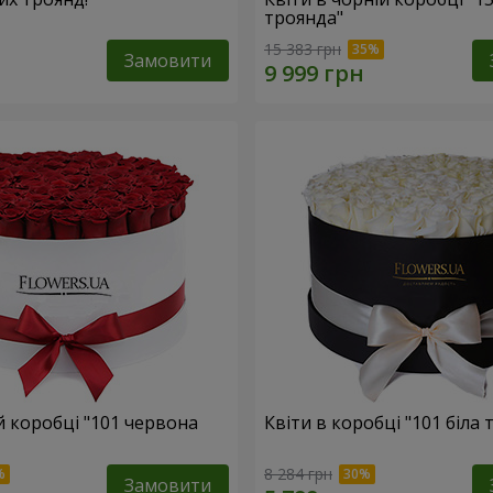
троянда"
15 383 грн
Замовити
ій коробці "101 червона
Квіти в коробці "101 біла 
8 284 грн
Замовити