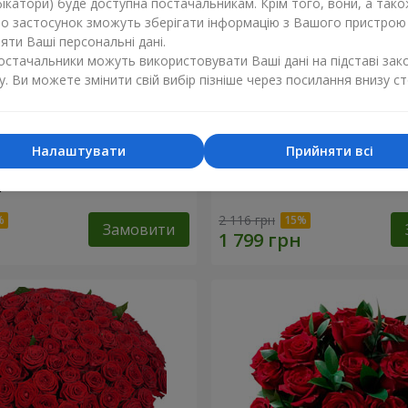
ікатори) буде доступна постачальникам. Крім того, вони, а тако
бо застосунок зможуть зберігати інформацію з Вашого пристрою
ти Ваші персональні дані.
постачальники можуть використовувати Ваші дані на підставі зак
у. Ви можете змінити свій вибір пізніше через посилання внизу ст
Налаштувати
Прийняти всі
ізнокольорових
Букет "Гармонія"
"
2 116 грн
Замовити