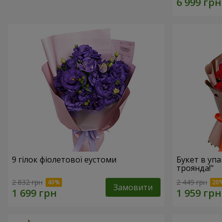
9 гілок фіолетової еустоми
Букет в упа
троянда!"
2 832 грн
2 449 грн
Замовити