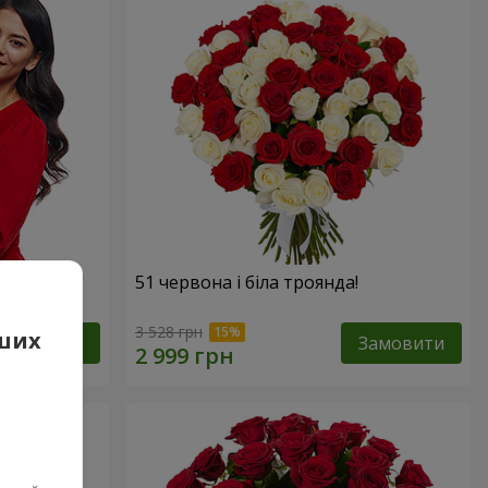
х троянд!"
51 червона і біла троянда!
3 528 грн
аших
Замовити
Замовити