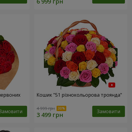
 червоних
Кошик "51 різнокольорова троянда"
4 999 грн
Замовити
Замовити