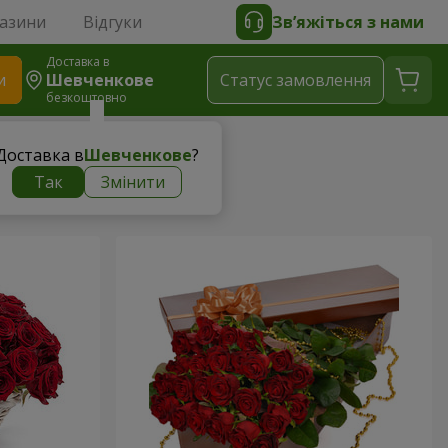
газини
Відгуки
Зв’яжіться з нами
Доставка в
и
Шевченкове
Статус замовлення
безкоштовно
Доставка в
Шевченкове
?
Так
Змінити