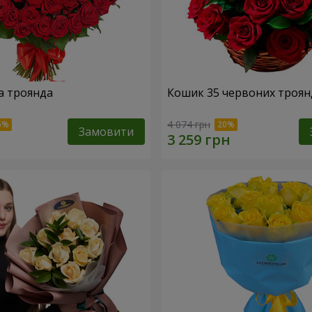
а троянда
Кошик 35 червоних троян
4 074 грн
Замовити