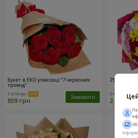
Букет в ЕКО упаковці "7 червоних
25 різноко
троянд"
1 074 грн
3 699 грн
Цей
Замовити
Пе
еф
Зб
Інформа