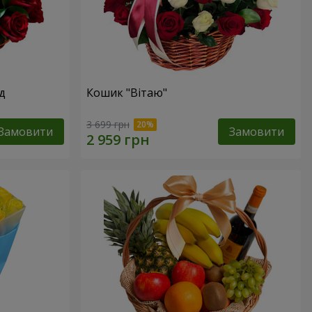
д
Кошик "Вітаю"
3 699 грн
Замовити
Замовити