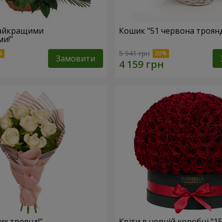
найкращими
Кошик "51 червона троян
и!"
5 941 грн
Замовити
лих троянд!"
Квіти в чорній коробці "1