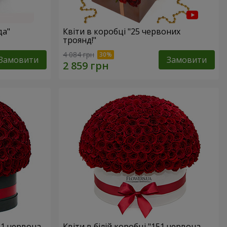
да"
Квіти в коробці "25 червоних
троянд!"
4 084 грн
Замовити
Замовити
51 червона
Квіти в білій коробці "151 червона