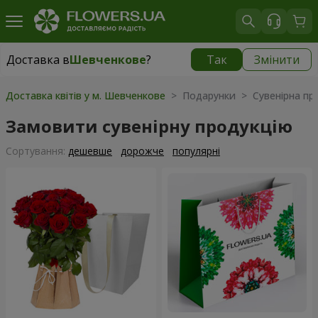
Доставка в
Шевченкове
?
Так
Змінити
Доставка в
Шевченкове
|
безкоштовно
Доставка квітів у м. Шевченкове
> Подарунки > Сувенірна пр
Замовити сувенірну продукцію
Сортування:
дешевше
дорожче
популярні