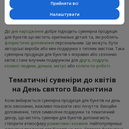
Прийняти всі
Сувенірна продукція до
Налаштувати
букетів на День народження
До
дня народження
добре підходить сувенірна продукція
для букетів що містить оригінальні деталі та, які роблять
флористичні доповнення
персональним. Це можуть бути
авторські вироби або міні-подарунки з теплим змістом. Така
сувенірна продукція для букетів з яскравих або сезонних
квітів стане влучним подарунком для
друга
,
подруги
,
коханої людини
,
доньки
,
матусі
або
колеги по роботі
.
Тематичні сувеніри до квітів
на День святого Валентина
Коли вибирається сувенірна продукція для букетів на день
всіх закоханих, важливо показати свої почуття. Емоційні
доповнення, теплі символічні подарунки та тематичний
декор, що містять сувеніри для букетів допомагають
створити атмосферу
романтики і кохання
. Найпопулярніша