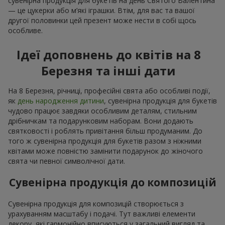
сувенірна продукція для букетів на день Святого Валентина
— це цукерки або м’які іграшки. Втім, для вас та вашої
другої половинки цей презент може нести в собі щось
особливе.
Ідеї доповнень до квітів на 8
Березня та інші дати
На 8 Березня, річниці, професійні свята або особливі події,
як
день народження дитини
, сувенірна продукція для букетів
чудово працює завдяки особливим деталям, стильним
дрібничкам та подарунковим наборам. Вони додають
святковості і роблять привітання більш продуманим. До
того ж сувенірна продукція для букетів разом з ніжними
квітами може повністю замінити подарунок до жіночого
свята чи певної символічної дати.
Сувенірна продукція до композицій
Сувенірна продукція для композицій створюється з
урахуванням масштабу і подачі. Тут важливі елементи
декору, які гармонійно вписуються у загальний вигляд та