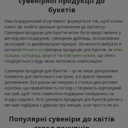
сувенірної продукції до
букетів
Наш подарунковий асортимент формується так, щоб кожен
клієнт міг знайти ідеальне доповнення до презенту.
Сувенірна продукція для букетів може бути представлена у
вигляді міні-подарунків, сувенірних дрібниць, ексклюзивних
аксесуарів та дизайнерських прикрас. Ви можете вибрати в
каталозі
Flowers.ua
cувенірну продукцію для букетів, як
м’які
іграшки
,
солодощі
,
фрукти
та
повітряні кульки
, що легко
поєднуються з будь-якою квітковою композицією.
Сувенірна продукція для букетів – це не лише декоративні
елементи для святкового настрою, а й доволі приємне
доповнення. Все разом ми пакуємо в стильні декоративні
коробки, що приваблюють погляд і створюють відповідний
настрій, щоб теплі символічні подарунки залишились на
згадку надовго. Вся сувенірна продукція для букетів разом з
квітами підібрана з думкою про емоцію, а не просто як річ.
Популярні сувеніри до квітів
серед покупців