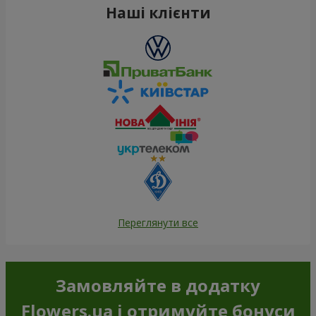
Наші клієнти
Переглянути все
Замовляйте в додатку
Flowers.ua і отримуйте бонуси