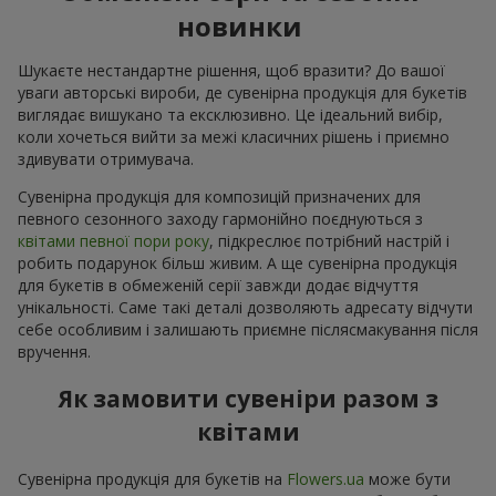
новинки
Шукаєте нестандартне рішення, щоб вразити? До вашої
уваги авторські вироби, де сувенірна продукція для букетів
виглядає вишукано та ексклюзивно. Це ідеальний вибір,
коли хочеться вийти за межі класичних рішень і приємно
здивувати отримувача.
Сувенірна продукція для композицій призначених для
певного сезонного заходу гармонійно поєднуються з
квітами певної пори року
, підкреслює потрібний настрій і
робить подарунок більш живим. А ще сувенірна продукція
для букетів в обмеженій серії завжди додає відчуття
унікальності. Саме такі деталі дозволяють адресату відчути
себе особливим і залишають приємне післясмакування після
вручення.
Як замовити сувеніри разом з
квітами
Сувенірна продукція для букетів на
Flowers.ua
може бути