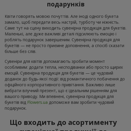
подарунків
Квіти говорять мовою почуттів. Але іноді одного букета
замало, щоб передати весь настрій, турботу чи ніжність.
Саме тут на сцену виходить сувенірна продукція для букетів.
Маленькі, але дуже важливі деталі підсилюють емоцію і
роблять подарунок завершеним. Сувенірна продукція для
букетів — не просто приємне доповнення, а спосіб сказати
більше без слів.
Сувеніри для квітів допомагають зробити момент
особливим: додати тепла, несподіванки або просто щирих
емоцій. Сувенірна продукція для букетів — це чудовий
доданок до будь-якої події: від романтичного побачення до
офіційного корпоративного привітання. Важливо лише
вибрати влучний презент, що є ідеальним рішенням для
вашого приводу. Ми впевнені, сувенірна продукція для
букетів від
Flowers.ua
допоможе вам зробити чудовий
подарунок.
Що входить до асортименту