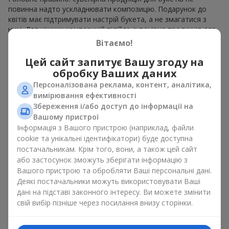
повинна надто ускладнювати композицію. Подарунок до
квітів має підтримувати настрій букета, а не змагатися з
ним. Для ніжних композицій підійде сувенірна продукція для
букетів, як легкі символічні додатки та легкі елементи
Вітаємо!
декору. Це може бути
тортик
або
маленька м’яка іграшка
.
Для яскравих є сенс використати більш сміливі додаткові
Цей сайт запитує Вашу згоду на
акценти, як вишукані
цукерки
чи дорогі сувеніри.
обробку Ваших даних
Персоналізована реклама, контент, аналітика,
Сувенірна продукція для букетів повинна вибиратись,
вимірювання ефективності
враховуючи й привід, і людину, якій адресований подарунок.
Збереження і/або доступ до інформації на
Якщо сумніваєтесь, яка сувенірна продукція для букетів вам
Вашому пристрої
потрібна — обирайте універсальні маленькі приємності,
Інформація з Вашого пристрою (наприклад, файли
широкий вибір яких знайдеться у нашому каталозі.
cookie та унікальні ідентифікатори) буде доступна
Сувеніри до букетів на різні свята
постачальникам. Крім того, вони, а також цей сайт
або застосунок зможуть зберігати інформацію з
Вашого пристрою та обробляти Ваші персональні дані.
Свято задає настрій, а сувенірна продукція для букетів його
Деякі постачальники можуть використовувати Ваші
підкреслює. Саме тому сувеніри для квітів часто обирають з
дані на підставі законного інтересу. Ви можете змінити
урахуванням дати та події. В нашому асортименті
знайдеться сувенірна продукція для букетів, що підійде до
свій вибір пізніше через посилання внизу сторінки.
будь-якого свята і може бути розрахована на будь-який
бюджет.