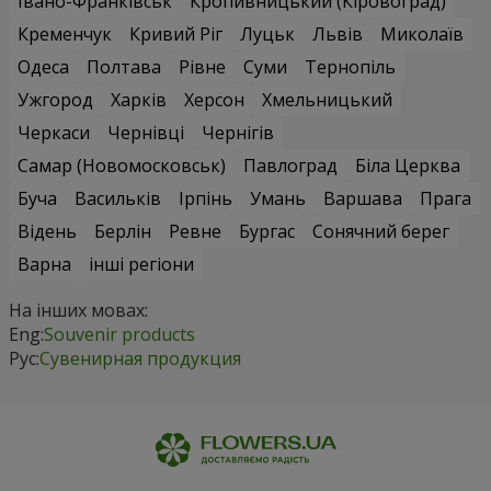
Івано-Франківськ
Кропивницький (Кіровоград)
Кременчук
Кривий Ріг
Луцьк
Львів
Миколаїв
Одеса
Полтава
Рівне
Суми
Тернопіль
Ужгород
Харків
Херсон
Хмельницький
Черкаси
Чернівці
Чернігів
Самар (Новомосковськ)
Павлоград
Біла Церква
Буча
Васильків
Ірпінь
Умань
Варшава
Прага
Відень
Берлін
Ревне
Бургас
Сонячний берег
Варна
інші регіони
На інших мовах:
Eng:
Souvenir products
Рус:
Сувенирная продукция