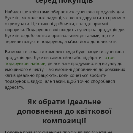
Найчастіше клієнтами обирається сувенірна продукція для
букетів, як маленькі радощі, які легко дарувати та приємно
отримувати. Це стильні дрібнички, солодкі приємні
сюрпризи. Подарунок в які входить сувенірна продукція для
букетів оздоблюється оригінальним деталями, що не
перевантажують подарунок, а м’яко його доповнюють.
Ви можете скласти комплект куди буде входити сувенірна
продукція для букетів самостійно або підібрати
готові
подарункові набори
, де все вже продумано: від візуалу до
емоційного ефекту. Такі емоційні доповнення до розкішних
квітів ідеально працюють, коли хочеться зробити
подарунок швидко, але такий, щоб точно сподобався
адресату.
Як обрати ідеальне
доповнення до квіткової
композиції
Головне правило: сувенірна продукція для букетів не