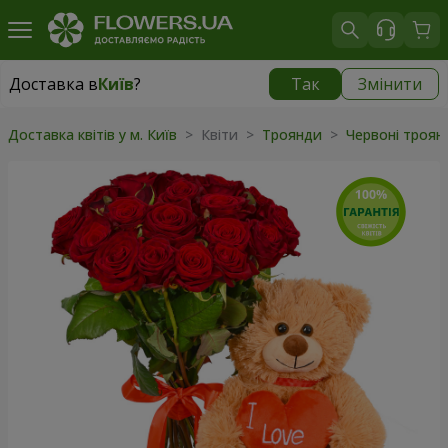
Доставка в
Київ
?
Так
Змінити
Доставка в
Київ
|
безкоштовно
Доставка квітів у м. Київ
> Квіти >
Троянди
>
Червоні троя