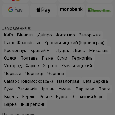
Замовлення в:
Київ
Вінниця
Дніпро
Житомир
Запоріжжя
Івано-Франківськ
Кропивницький (Кіровоград)
Кременчук
Кривий Ріг
Луцьк
Львів
Миколаїв
Одеса
Полтава
Рівне
Суми
Тернопіль
Ужгород
Харків
Херсон
Хмельницький
Черкаси
Чернівці
Чернігів
Самар (Новомосковськ)
Павлоград
Біла Церква
Буча
Васильків
Ірпінь
Умань
Варшава
Прага
Відень
Берлін
Ревне
Бургас
Сонячний берег
Варна
інші регіони
На інших мовах: