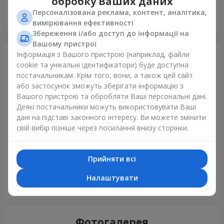
обробку Ваших даних
5
Персоналізована реклама, контент, аналітика,
Спасибо. Все замечательно.
вимірювання ефективності
Збереження і/або доступ до інформації на
Вашому пристрої
Інформація з Вашого пристрою (наприклад, файли
Щойно доставили
cookie та унікальні ідентифікатори) буде доступна
постачальникам. Крім того, вони, а також цей сайт
або застосунок зможуть зберігати інформацію з
Вашого пристрою та обробляти Ваші персональні дані.
Деякі постачальники можуть використовувати Ваші
дані на підставі законного інтересу. Ви можете змінити
свій вибір пізніше через посилання внизу сторінки.
Прийняти всі
Налаштувати
Романтичний букет "Небеса"
Київ
Фотогалерея