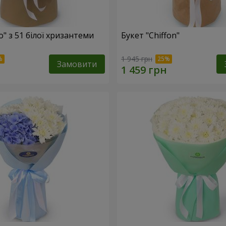
o" з 51 білої хризантеми
Букет "Chiffon"
1 945 грн
Замовити