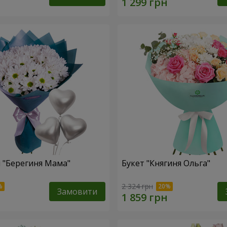
 "Берегиня Мама"
Букет "Княгиня Ольга"
2 324 грн
Замовити