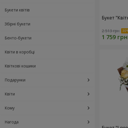
Букети квітів
Букет "Квіт
Збірні букети
2 513 грн
Бенто-букети
Квіти в коробці
Квіткові кошики
Подарунки
Квіти
Кому
Нагода
Букет "I ne