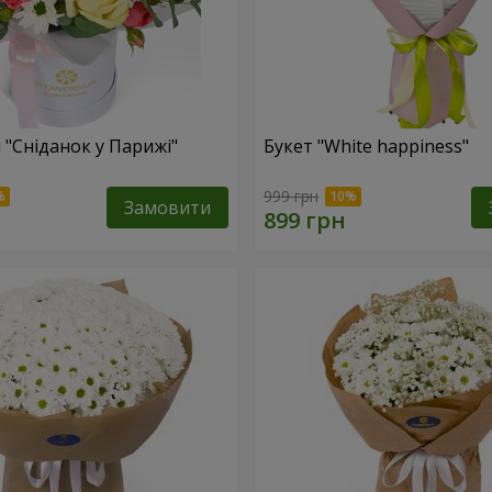
 "Сніданок у Парижі"
Букет "White happiness"
999 грн
Замовити