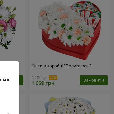
 очах”
Квіти в коробці "Посміхнись!"
2 074 грн
аших
Замовити
Замовити