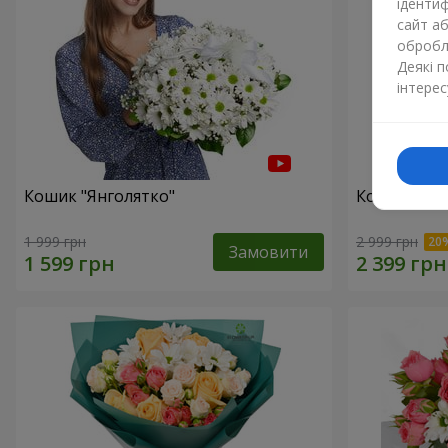
ідентиф
сайт а
обробля
Деякі 
інтерес
Кошик "Янголятко"
Кошик "Зак
1 999 грн
2 999 грн
Замовити