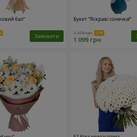
ковий бал"
Букет "Яскраві сонечка!"
1 374 грн
Замовити
ed you"
51 біла хризантема