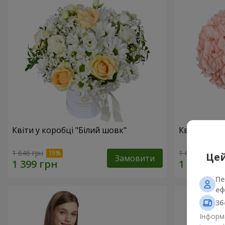
Квіти у коробці "Білий шовк"
Квіти в ко
1 646 грн
1 646 грн
Цей
Замовити
Пе
еф
Зб
Інформа