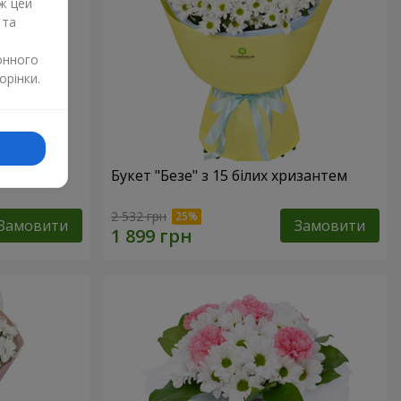
ж цей
 та
онного
орінки.
Букет "Безе" з 15 білих хризантем
2 532 грн
Замовити
Замовити