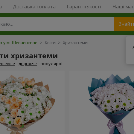
a
Доставка і оплата
Гарантії якості
Наші ма
Знайт
ів у м. Шевченкове
> Квіти > Хризантеми
ти хризантеми
ешевше
дорожче
популярні