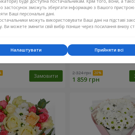
ікатори) буде доступна постачальникам. Крім того, вони, а тако
бо застосунок зможуть зберігати інформацію з Вашого пристрою
ти Ваші персональні дані.
постачальники можуть використовувати Ваші дані на підставі зак
у. Ви можете змінити свій вибір пізніше через посилання внизу ст
Налаштувати
Прийняти всі
оханий сад"
Композиція "Charlotte"
2 324 грн
Замовити