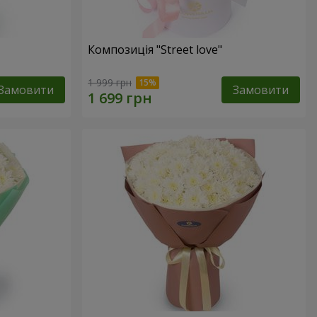
Композиція "Street love"
1 999 грн
Замовити
Замовити