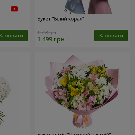
Букет "Білий корал"
1 764 грн
Замовити
Замовити
Букет квітів "Чудовий настрій"