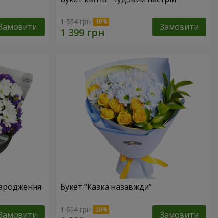
1 554 грн
Замовити
Замовити
народження
Букет “Казка назавжди”
1 624 грн
Замовити
Замовити