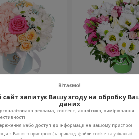
робці "Щастя не оминеш"
Композиція “Промінчики в
Вітаємо!
954 грн
 сайт запитує Вашу згоду на обробку В
Замовити
даних
рсоналізована реклама, контент, аналітика, вимірювання
ективності
ереження і/або доступ до інформації на Вашому пристрої
ція з Вашого пристрою (наприклад, файли cookie та унікальні