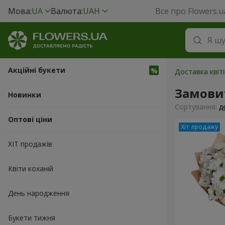
Мова:
UA
Валюта:
UAH
Все про Flowers.u
Акційні букети
Доставка квіт
Замови
Новинки
Сортування:
д
Оптові ціни
ХІТ продажів
Квіти коханій
День народження
Букети тижня