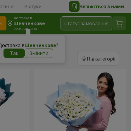
газини
Відгуки
Зв’яжіться з нами
Доставка в
и
Шевченкове
Статус замовлення
безкоштовно
Доставка в
Шевченкове
?
Так
Змінити
Підкатегорії