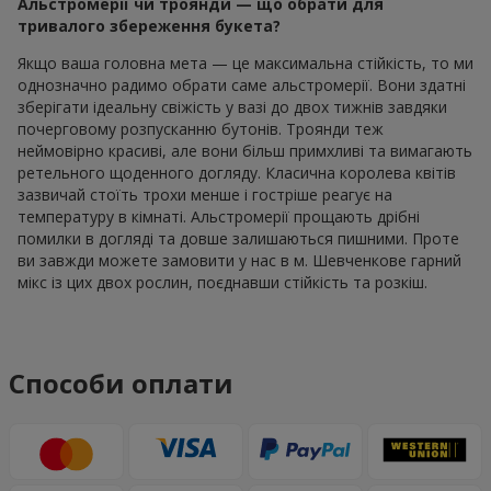
Альстромерії чи троянди — що обрати для
тривалого збереження букета?
Якщо ваша головна мета — це максимальна стійкість, то ми
однозначно радимо обрати саме альстромерії. Вони здатні
зберігати ідеальну свіжість у вазі до двох тижнів завдяки
почерговому розпусканню бутонів. Троянди теж
неймовірно красиві, але вони більш примхливі та вимагають
ретельного щоденного догляду. Класична королева квітів
зазвичай стоїть трохи менше і гостріше реагує на
температуру в кімнаті. Альстромерії прощають дрібні
помилки в догляді та довше залишаються пишними. Проте
ви завжди можете замовити у нас в м. Шевченкове гарний
мікс із цих двох рослин, поєднавши стійкість та розкіш.
Способи оплати