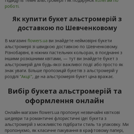
Підійдуть темні альстромерії і як подарунок
колегам по
роботі
.
Як купити букет альстромерій з
доставкою по Шевченковому
В магазині
flowers.ua
ви знайдете неймовірні букети
альстромеріі зі швидкою доставкою по Шевченковому.
Різнобарвні, в ніжних пастельних кольорах, в поєднанні з
іншими розкішними квітами, — тут ви знайдете букет з
альстромерій для будь-якої важливої події або просто як
знак уваги. Більше пропозицій букетів з альстромерій у
розділі
“Акції"
, де на альстромерія букет ціна вражає.
Вибір букета альстромерій та
оформлення онлайн
Онлайн-магазин flowers.ua пропонує незвичайні квіткові
шедеври та романтичні флористичні ідеї букета з
альстромерій з можливістю підібрати стиль та упаковку. Ми
пропонуємо, як класичне пакування в крафтовому папері,