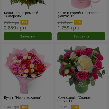
Кошик альстромерій
Квіти в коробці "Яскрава
"Акварель"
фантазія"
3 364 грн
2 069 грн
Замовити
Замовити
Букет "Ніжне кохання"
Композиція “Спалах
почуттів”
1 443 грн
999 грн