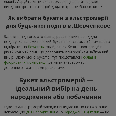
емоції. Даруйте квіти альстромерія ціна на які є дуже
вигідною просто так, щоб додати трошки барв в життя.
Як вибрати букети з альстромерії
для будь-якої події в м.Шевченкове
Залежно від того, хто ваш адресат і який привід для
подарунка залежить і який букет з альстромерій вам варто
підібрати. На
flowers.ua
знайдеться безліч пропозицій в
різній колірній гамі, що дозволять вам зробити найкращий
вибір. Окрім моно букетів, тут представлені
складні
флористичні композиції
, де квіти альстромерії
доповнюються іншими рослинами.
Букет альстромерій —
ідеальний вибір на день
народження або побачення
Букет з альстромерій завжди виглядає ніжно і свіжо, а ще
яскраво. До
дня народження
або
народження дитини
— це