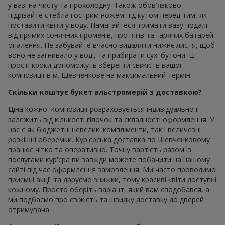
у вазі на чисту та прохолодну. Також обов'язково
підрізайте стебла гострим ножем під кутом перед тим, як
поставити квіти у воду. Намагайтеся тримати вазу подалі
від прямих сонячних променів, протягів та гарячих батарей
опалення. Не забувайте вчасно видаляти нижнє листя, щоб
воно не загнивало у воді, та прибирати сухі бутони. Ці
прості кроки допоможуть зберегти свіжість вашої
композиції в м. Шевченкове на максимальний термін.
Скільки коштує букет альстромерій з доставкою?
Ціна кожної композиції розраховується індивідуально і
залежить від кількості гілочок та складності оформлення. У
нас є як бюджетні невеликі компліменти, так і величезні
розкішні оберемки. Кур'єрська доставка по Шевченковому
працює чітко та оперативно. Точну вартість разом із
послугами кур'єра ви завжди можете побачити на нашому
сайті під час оформлення замовлення. Ми часто проводимо
приємні акції та даруємо знижки, тому красиві квіти доступні
кожному. Просто оберіть варіант, який вам сподобався, а
ми подбаємо про свіжість та швидку доставку до дверей
отримувача.