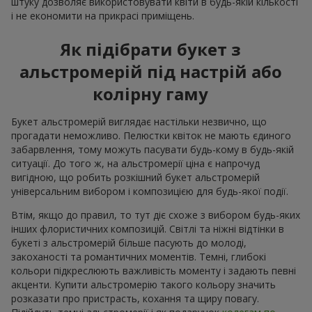
штуку дозволяє використовувати квіти в будь-якій кількості
і не економити на прикрасі приміщень.
Як підібрати букет з
альстромерій під настрій або
колірну гаму
Букет альстромерій виглядає настільки незвично, що
прогадати неможливо. Пелюстки квіток не мають єдиного
забарвлення, тому можуть пасувати будь-кому в будь-якій
ситуації. До того ж, на альстромерії ціна є напрочуд
вигідною, що робить розкішний букет альстромерій
універсальним вибором і композицією для будь-якої події.
Втім, якщо до правил, то тут діє схоже з вибором будь-яких
інших флористичних композицій. Світлі та ніжні відтінки в
букеті з альстромерій більше пасують до молоді,
закоханості та романтичних моментів. Темні, глибокі
кольори підкреслюють важливість моменту і задають певні
акценти. Купити альстромерію такого кольору значить
розказати про пристрасть, кохання та щиру повагу.