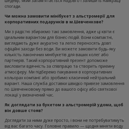
шедевр, який запам'ятається надовго і залишить найкращі
спогади.
Чи можна замовити мінібукет з альстромерії для
корпоративних подарунків в м.Шевченкове?
Ми з радістю збираємо такі замовлення, адже ці квіти є
ідеальним варіантом для бізнес-подій. Вони компактні,
виглядають дуже акуратно та легко переносять довгі
офіційні заходи без води. Ви можете замовити будь-яку
кількість лаконічних мінібукетів для ваших колег або
партнерів. Такий корпоративний презент допоможе
висловити вдячність за співпрацю та створить приємну
атмосферу. Ми підберемо пакування в корпоративних
кольорах компанії або зробимо класичний нейтральний
варіант. Наша служба доставки швидко привезе замовлення
по Шевченковому прямо до вашого офісу або святкової
локації у визначений час.
Як доглядати за букетом з альстромерій удома, щоб
він довше стояв?
Доглядати за ними дуже просто, і вони не потребуватимуть
від вас багато часу. Головне правило — щодня міняти воду