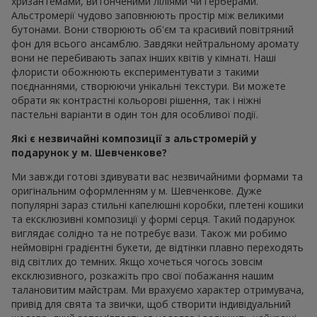
хризантемами, витонченими ліліями чи герберами.
Альстромерії чудово заповнюють простір між великими
бутонами. Вони створюють об'єм та красивий повітряний
фон для всього ансамблю. Завдяки нейтральному аромату
вони не перебивають запах інших квітів у кімнаті. Наші
флористи обожнюють експериментувати з такими
поєднаннями, створюючи унікальні текстури. Ви можете
обрати як контрастні кольорові рішення, так і ніжні
пастельні варіанти в один тон для особливої події.
Які є незвичайні композиції з альстромерій у
подарунок у м. Шевченкове?
Ми завжди готові здивувати вас незвичайними формами та
оригінальним оформленням у м. Шевченкове. Дуже
популярні зараз стильні капелюшні коробки, плетені кошики
та ексклюзивні композиції у формі серця. Такий подарунок
виглядає солідно та не потребує вази. Також ми робимо
неймовірні градієнтні букети, де відтінки плавно переходять
від світлих до темних. Якщо хочеться чогось зовсім
ексклюзивного, розкажіть про свої побажання нашим
талановитим майстрам. Ми врахуємо характер отримувача,
привід для свята та звички, щоб створити індивідуальний