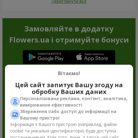
Переглянути все
Замовляйте в додатку
Flowers.ua і отримуйте бонуси
Вітаємо!
Цей сайт запитує Вашу згоду на
обробку Ваших даних
Персоналізована реклама, контент, аналітика,
вимірювання ефективності
Збереження і/або доступ до інформації на
Вашому пристрої
Інформація з Вашого пристрою (наприклад, файли
cookie та унікальні ідентифікатори) буде доступна
постачальникам. Крім того, вони, а також цей сайт