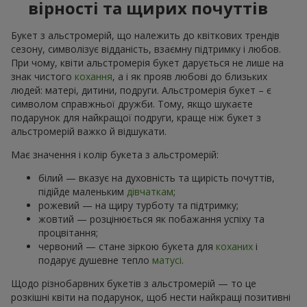
вірності та щирих почуттів
Букет з альстромерій, що належить до квіткових трендів
сезону, символізує відданість, взаємну підтримку і любов.
При чому, квіти альстромерія букет дарується не лише на
знак чистого
кохання
, а і як прояв любові до близьких
людей: матері, дитини, подруги. Альстромерія букет – є
символом справжньої дружби. Тому, якщо шукаєте
подарунок для найкращої подруги, краще ніж букет з
альстромерій важко й відшукати.
Має значення і колір букета з альстромерій:
білий — вказує на духовність та щирість почуттів,
підійде маленьким
дівчаткам
;
рожевий — на щиру турботу та підтримку;
жовтий — розцінюється як побажання успіху та
процвітання;
червоний — стане зіркою букета для
коханих
і
подарує душевне тепло
матусі
.
Щодо різнобарвних букетів з альстромерій — то це
розкішні квіти на подарунок, щоб нести найкращі позитивні