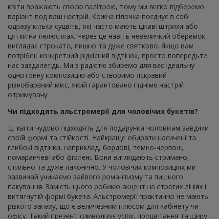
квіти вражають своєю палітрою, тому ми легко підберемо
варіант под ваш настрій. Кожна гілочка поєднує в собі
одразу кілька суцвіть, які часто мають цікаві штрихи або
цятки на пелюстках. Через це навіть невеличкий оберемок
виглядає строкато, пишно та дуже святково. Якщо вам
потрібен конкретний рідкісний відтінок, просто попередьте
нас заздалегідь. Ми з радістю збиремо для вас ідеальну
однотонну композицію або створимо яскравий
різнобарвний мікс, який гарантовано підніме настрій
отримувачу.
Чи підходять альстромерії для чоловічих букетів?
Ці квіти чудово підходять для подарунка чоловікам завдяки
своїй формі та стійкості. Найкраще обирати насичені та
глибокі відтінки, наприклад, бордові, темно-червоні,
помаранчеві або фіолені. Вони виглядають стримано,
стильно та дуже лаконічно. У чоловічих композиціях ми
зазвичай уникаємо зайвого романтизму та пишного
пакування. Замість цього робимо акцент на строгих лініях і
витягнутій формі букета. Альстромерії практично не мають
різкого запаху, що є величезним плюсом для кабінету чи
офісу. Такий презент символізує успіх, процвітання та щиру