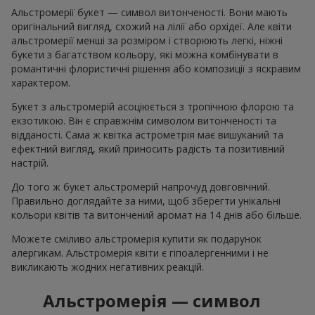
Альстромерії букет — символ витонченості. Вони мають
оригінальний вигляд, схожий на лілії або орхідеї. Але квіти
альстромерії менші за розміром і створюють легкі, ніжні
букети з багатством кольору, які можна комбінувати в
романтичні флористичні рішення або композиції з яскравим
характером.
Букет з альстромерій асоціюється з тропічною флорою та
екзотикою. Він є справжнім символом витонченості та
відданості. Сама ж квітка астрометрія має вишуканий та
ефектний вигляд, який приносить радість та позитивний
настрій.
До того ж букет альстромерій напрочуд довговічний.
Правильно доглядайте за ними, щоб зберегти унікальні
кольори квітів та витончений аромат на 14 днів або більше.
Можете сміливо альстромерія купити як подарунок
алергикам. Альстромерія квіти є гіпоалергенними і не
викликають жодних негативних реакцій.
Альстромерія — символ