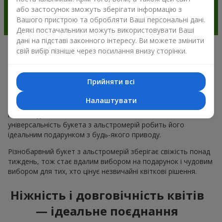
або застосунок зможуть зберігати інформацію з
Вашого пристрою та обробляти Ваші персональні дані.
Деякі постачальники можуть використовувати Ваші
дані на підставі законного інтересу. Ви можете змінити
свій вибір пізніше через посилання внизу сторінки.
Чому варто вибрати букет з
альстромерії в м.Шевченкове
Прийняти всі
Альстромерія квітка — це ніжність і естетика в одному
Налаштувати
букеті. Чарівні кольори пелюсток і незвична форма ніжних
квітів подобається багатьом
жінкам
та
чоловікам
, а
універсальність букета з альстромерій робить його
ідеальним подарунком з будь-якого приводу.
Різнобарвний букет з альстромерій зберігає свіжість понад
тиждень, тож стає вдалим вибором на подарунок і чудовим
вибором для тих, хто цінує незвичайні квіткові рішення.
Ніжність і довговічність квітів
— ідеальне поєднання