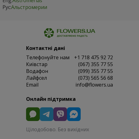
Eng:
Alstromerias
Рус:
Альстромерии
Контактні дані
Телефонуйте нам
+1 718 475 92 72
Київстар
(067) 355 77 55
Водафон
(099) 355 77 55
Лайфсел
(073) 565 56 68
Email
info@flowers.ua
Онлайн підтримка
Цілодобово. Без вихідних