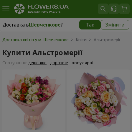
Доставка в
Шевченкове
?
Так
Змінити
Доставка в
Шевченкове
|
безкоштовно
Доставка квітів у м. Шевченкове
> Квіти > Альстромерії
Купити Альстромерії
Сортування:
дешевше
дорожче
популярні