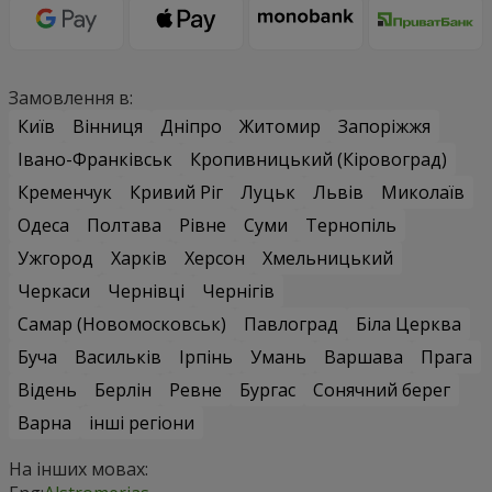
Замовлення в:
Київ
Вінниця
Дніпро
Житомир
Запоріжжя
Івано-Франківськ
Кропивницький (Кіровоград)
Кременчук
Кривий Ріг
Луцьк
Львів
Миколаїв
Одеса
Полтава
Рівне
Суми
Тернопіль
Ужгород
Харків
Херсон
Хмельницький
Черкаси
Чернівці
Чернігів
Самар (Новомосковськ)
Павлоград
Біла Церква
Буча
Васильків
Ірпінь
Умань
Варшава
Прага
Відень
Берлін
Ревне
Бургас
Сонячний берег
Варна
інші регіони
На інших мовах: