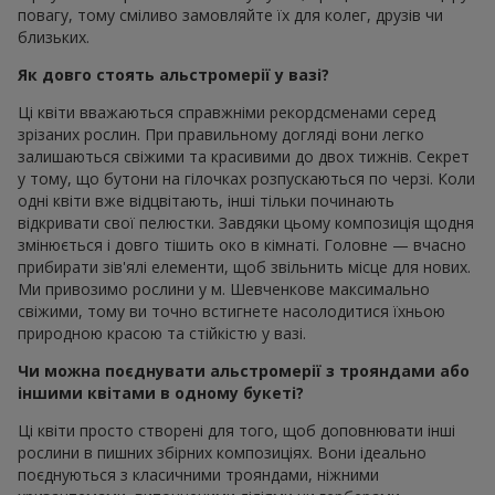
повагу, тому сміливо замовляйте їх для колег, друзів чи
близьких.
Як довго стоять альстромерії у вазі?
Ці квіти вважаються справжніми рекордсменами серед
зрізаних рослин. При правильному догляді вони легко
залишаються свіжими та красивими до двох тижнів. Секрет
у тому, що бутони на гілочках розпускаються по черзі. Коли
одні квіти вже відцвітають, інші тільки починають
відкривати свої пелюстки. Завдяки цьому композиція щодня
змінюється і довго тішить око в кімнаті. Головне — вчасно
прибирати зів'ялі елементи, щоб звільнить місце для нових.
Ми привозимо рослини у м. Шевченкове максимально
свіжими, тому ви точно встигнете насолодитися їхньою
природною красою та стійкістю у вазі.
Чи можна поєднувати альстромерії з трояндами або
іншими квітами в одному букеті?
Ці квіти просто створені для того, щоб доповнювати інші
рослини в пишних збірних композиціях. Вони ідеально
поєднуються з класичними трояндами, ніжними