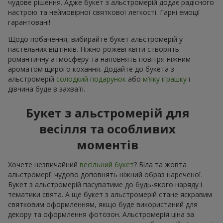
чудове рішення. Адже букет з альстромерій додає радісного
настрою та неймовірної святкової легкості. Гарні емоції
гарантовані!
Щодо побачення, вибирайте букет альстромерій у
пастельних відтінків. Ніжно-рожеві квіти створять
романтичну атмосферу та наповнять повітря ніжним
ароматом щирого кохання. Додайте до букета з
альстромерій
солодкий подарунок
або
м’яку іграшку
і
дівчина буде в захваті.
Букет з альстромерій для
весілля та особливих
моментів
Хочете незвичайний
весільний букет
? Біла та жовта
альстромерії чудово доповнять ніжний образ нареченої.
Букет з альстромерій пасуватиме до будь-якого наряду і
тематики свята. А ще букет з альстромерій стане яскравим
святковим оформленням, якщо буде використаний для
декору та оформлення фотозон. Альстромерія ціна за