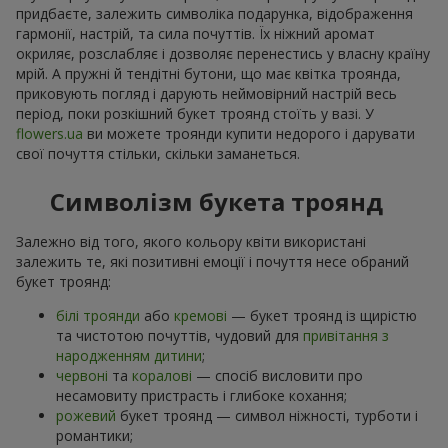
придбаєте, залежить символіка подарунка, відображення
гармонії, настрій, та сила почуттів. Їх ніжний аромат
окриляє, розслабляє і дозволяє перенестись у власну країну
мрій. А пружні й тендітні бутони, що має квітка троянда,
приковують погляд і дарують неймовірний настрій весь
період, поки розкішний букет троянд стоїть у вазі. У
flowers.ua
ви можете троянди купити недорого і дарувати
свої почуття стільки, скільки заманеться.
Символізм букета троянд
Залежно від того, якого кольору квіти використані
залежить те, які позитивні емоції і почуття несе обраний
букет троянд:
білі троянди
або
кремові
— букет троянд із щирістю
та чистотою почуттів, чудовий для
привітання з
народженням дитини
;
червоні
та
коралові
— спосіб висловити про
несамовиту пристрасть і глибоке кохання;
рожевий
букет троянд — символ ніжності, турботи і
романтики;