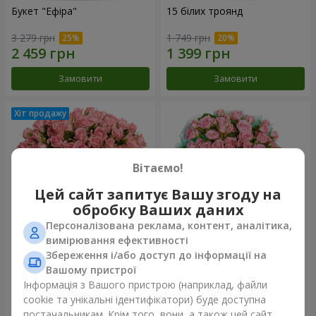
Букет "Ефіра"
15 білих троянд
3 279 грн
1 749 грн
Замовити
Замовити
Вітаємо!
Цей сайт запитує Вашу згоду на
обробку Ваших даних
Персоналізована реклама, контент, аналітика,
вимірювання ефективності
Збереження і/або доступ до інформації на
Квіти в коробці "Рожевий
Композиція "Балада про
оазис"
маму"
Вашому пристрої
2 824 грн
2 199 грн
Інформація з Вашого пристрою (наприклад, файли
cookie та унікальні ідентифікатори) буде доступна
постачальникам. Крім того, вони, а також цей сайт