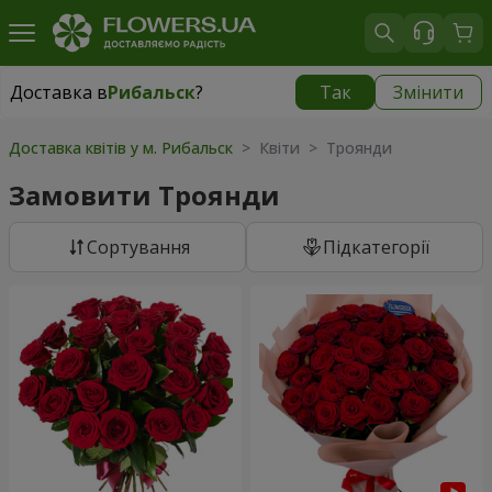
Доставка в
Рибальск
?
Так
Змінити
Доставка в
Рибальск
|
безкоштовно
Доставка квітів у м. Рибальск
> Квіти > Троянди
Замовити Троянди
Сортування
Підкатегорії