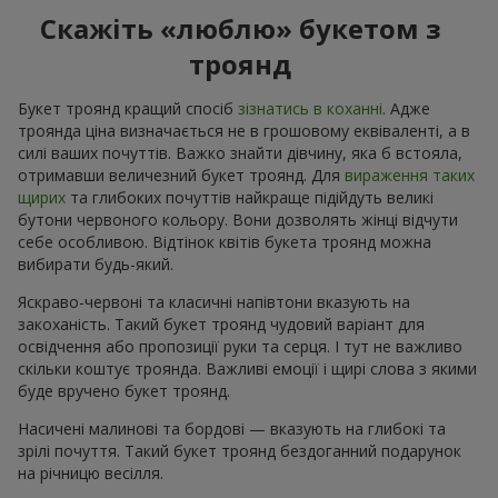
Скажіть «люблю» букетом з
троянд
Букет троянд кращий спосіб
зізнатись в коханні
. Адже
троянда ціна визначається не в грошовому еквіваленті, а в
силі ваших почуттів. Важко знайти дівчину, яка б встояла,
отримавши величезний букет троянд. Для
вираження таких
щирих
та глибоких почуттів найкраще підійдуть великі
бутони червоного кольору. Вони дозволять жінці відчути
себе особливою. Відтінок квітів букета троянд можна
вибирати будь-який.
Яскраво-червоні та класичні напівтони вказують на
закоханість. Такий букет троянд чудовий варіант для
освідчення або пропозиції руки та серця. І тут не важливо
скільки коштує троянда. Важливі емоції і щирі слова з якими
буде вручено букет троянд.
Насичені малинові та бордові — вказують на глибокі та
зрілі почуття. Такий букет троянд бездоганний подарунок
на річницю весілля.