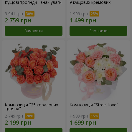
Кущові троянди - знак уваги
9 кущових кремових
3 941 грн
1 999 грн
Замовити
Замовити
Композиція "25 коралових
Композиція "Street love"
троянд"
2 749 грн
1 999 грн