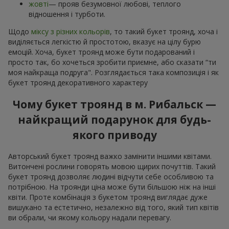
жовті
— прояв безумовної любові, теплого
відношення і турботи.
Щодо
міксу з різних кольорів
, то такий букет троянд, хоча і
виділяється легкістю й простотою, вказує на цілу бурю
емоцій. Хоча, букет троянд може бути подарований і
просто так, бо хочеться зробити приємне, або сказати “ти
моя найкраща подруга". Розглядається така композиція і як
букет троянд декоративного характеру
Чому букет троянд в м. Рибальск —
найкращий подарунок для будь-
якого приводу
Авторський букет троянд важко замінити іншими квітами.
Витончені рослини говорять мовою щирих почуттів. Такий
букет троянд дозволяє людині відчути себе особливою та
потрібною. На троянди ціна може бути більшою ніж на інші
квіти. Проте комбінація з букетом троянд виглядає дуже
вишукано та естетично, незалежно від того, який тип квітів
ви обрали, чи якому кольору надали перевагу.