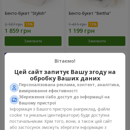
Бенто-букет "Stylish"
Бенто-букет "Bertha"
2 187 грн
1 411 грн
Замовити
Замовити
Вітаємо!
Цей сайт запитує Вашу згоду на
обробку Ваших даних
Персоналізована реклама, контент, аналітика,
вимірювання ефективності
Збереження і/або доступ до інформації на
Вашому пристрої
Інформація з Вашого пристрою (наприклад, файли
Букет "Kamaliya"
Букет "Moon Dance"
cookie та унікальні ідентифікатори) буде доступна
постачальникам. Крім того, вони, а також цей сайт
3 412 грн
2 713 грн
або застосунок зможуть зберігати інформацію з