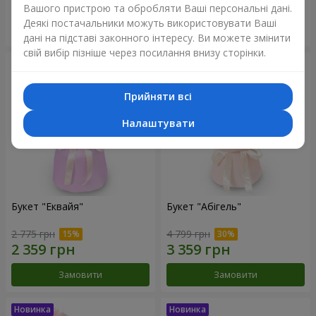
Вашого пристрою та обробляти Ваші персональні дані.
Деякі постачальники можуть використовувати Ваші
Замовити
Замовити
дані на підставі законного інтересу. Ви можете змінити
свій вибір пізніше через посилання внизу сторінки.
Прийняти всі
Налаштувати
Букет "Еквайя"
Букет "Абігель"
2 775 грн
4 799 грн
Замовити
Замовити