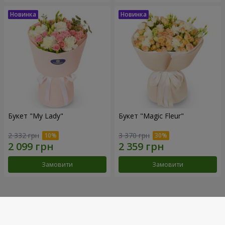
Букет "My Lady"
Букет "Magic Fleur"
2 332 грн
3 370 грн
Замовити
Замовити
Наші досягнення