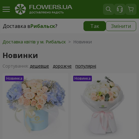
Доставка в
Рибальск
?
Так
Змінити
Доставка в
Рибальск
|
безкоштовно
Доставка квітів у м. Рибальск
> Новинки
Новинки
Сортування:
дешевше
дорожче
популярні