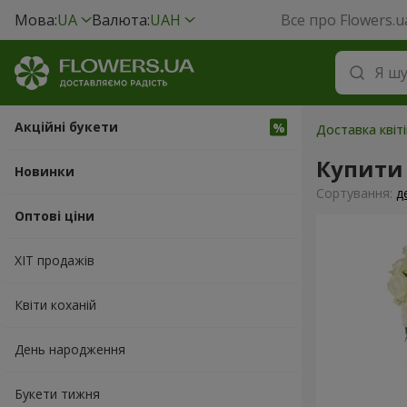
Мова:
UA
Валюта:
UAH
Все про Flowers.u
Акційні букети
Доставка квіт
Купити 
Новинки
Сортування:
д
Оптові ціни
ХІТ продажів
Квіти коханій
День народження
Букети тижня