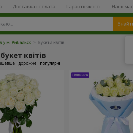
a
Доставка і оплата
Гарантії якості
Наші ма
Знайт
ів у м. Рибальск
> Букети квітів
букет квітів
ешевше
дорожче
популярні