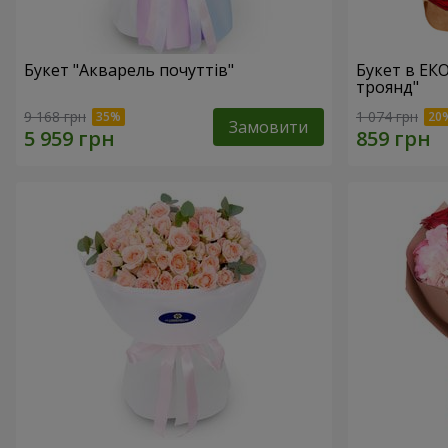
Букет "Акварель почуттів"
Букет в ЕК
троянд"
9 168 грн
1 074 грн
Замовити