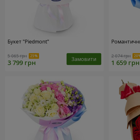
Букет "Piedmont"
Романтични
5 065 грн
2 074 грн
Замовити