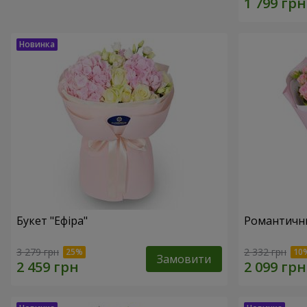
Букет "Ефіра"
Романтични
3 279 грн
2 332 грн
Замовити