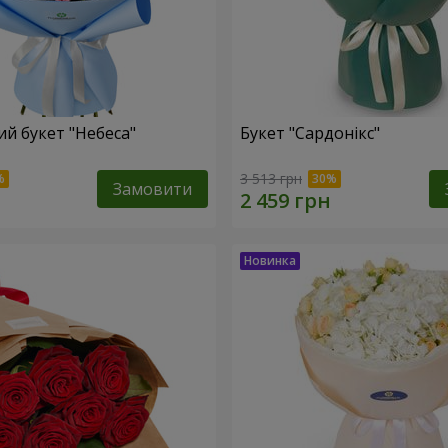
й букет "Небеса"
Букет "Сардонікс"
3 513 грн
Замовити