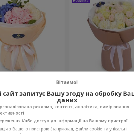
а почуттів"
Букет "Венера"
Вітаємо!
2 374 грн
 сайт запитує Вашу згоду на обробку В
Замовити
даних
рсоналізована реклама, контент, аналітика, вимірювання
ективності
ереження і/або доступ до інформації на Вашому пристрої
ція з Вашого пристрою (наприклад, файли cookie та унікальні