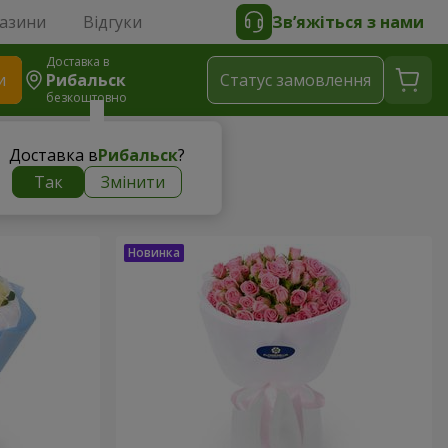
газини
Відгуки
Зв’яжіться з нами
Доставка в
и
Рибальск
Статус замовлення
безкоштовно
Доставка в
Рибальск
?
Так
Змінити