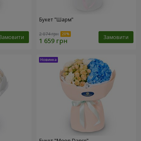
Букет "Шарм"
2 074 грн
Замовити
Замовити
Букет "Moon Dance"