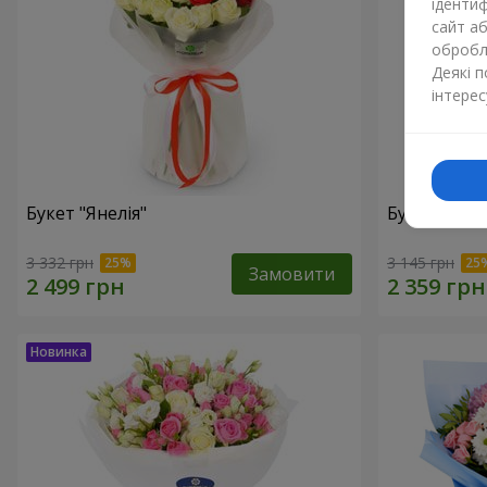
ідентиф
сайт а
обробля
Деякі 
інтерес
Букет "Янелія"
Букет "Щир
3 332 грн
3 145 грн
Замовити