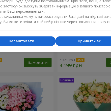
ікатори) буде доступна постачальникам. Крім того, вони, а тако
бо застосунок зможуть зберігати інформацію з Вашого пристрою
ти Ваші персональні дані.
постачальники можуть використовувати Ваші дані на підставі зак
у. Ви можете змінити свій вибір пізніше через посилання внизу ст
Налаштувати
Прийняти всі
ість"
Букет "Tarnis"
6 460 грн
Замовити