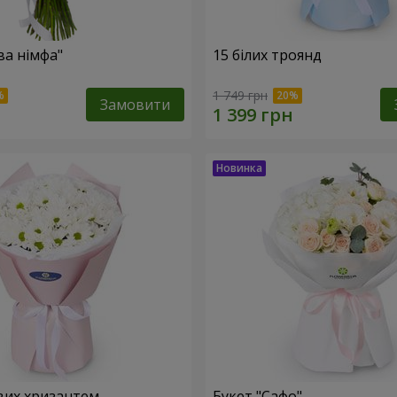
ва німфа"
15 білих троянд
1 749 грн
Замовити
вих хризантем
Букет "Сафо"