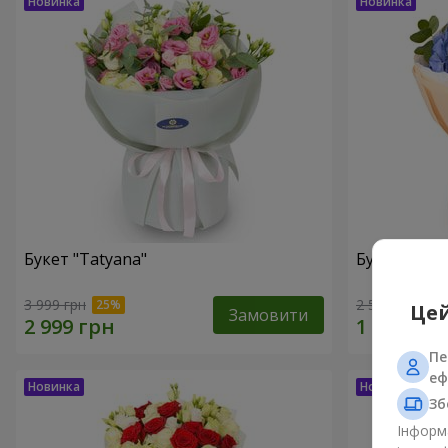
Букет "Tatyana"
Букет "Хмар
3 999 грн
2 532 грн
Цей
Замовити
Пе
еф
Зб
Інформа