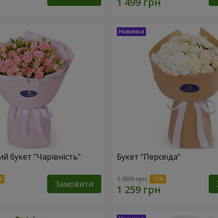
й букет "Чарівність"
Букет "Персеїда"
1 399 грн
Замовити