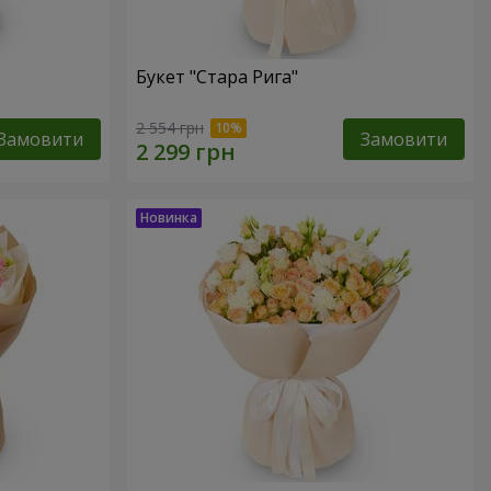
Букет "Стара Рига"
2 554 грн
Замовити
Замовити