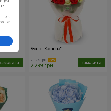
ж цей
 та
онного
орінки.
Букет "Katarina"
2 874 грн
Замовити
Замовити