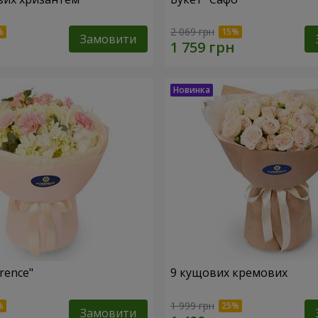
2 069 грн
Замовити
rence"
9 кущових кремових
1 999 грн
Замовити