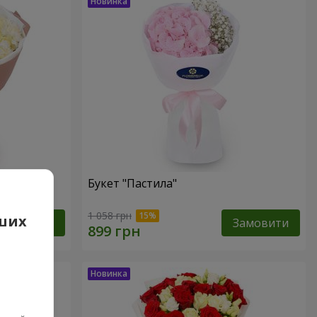
Букет "Пастила"
1 058 грн
аших
Замовити
Замовити