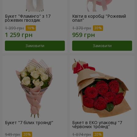
Букет "Фламінго" з 17
Квіти в коробці "Рожевий
рожевих гвоздик
опал"
1 399 грн
1 370 грн
Замовити
Замовити
Букет "7 білих троянд!"
Букет в ЕКО упаковці "7
червоних троянд"
949 грн
1 074 грн