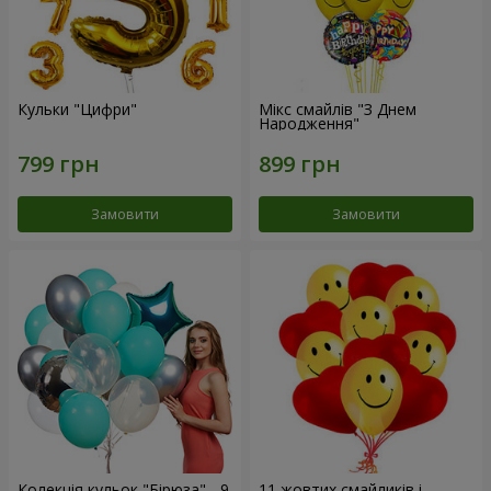
Кульки "Цифри"
Мікс смайлів "З Днем
Народження"
Замовити
Замовити
Колекція кульок "Бірюза" - 9
11 жовтих смайликів і