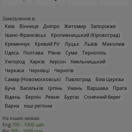
Замовлення в:
Київ
Вінниця
Дніпро
Житомир
Запоріжжя
Івано-Франківськ
Кропивницький (Кіровоград)
Кременчук
Кривий Ріг
Луцьк
Львів
Миколаїв
Одеса
Полтава
Рівне
Суми
Тернопіль
Ужгород
Харків
Херсон
Хмельницький
Черкаси
Чернівці
Чернігів
Самар (Новомосковськ)
Павлоград
Біла Церква
Буча
Васильків
Ірпінь
Умань
Варшава
Прага
Відень
Берлін
Ревне
Бургас
Сонячний берег
Варна
інші регіони
На інших мовах:
Eng:
700 - 1000 uah
Рус:
700 - 1000 грн