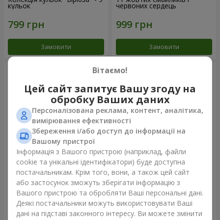
кульок
червоних сердець
Замовити
Замовити
Вітаємо!
Цей сайт запитує Вашу згоду на
обробку Ваших даних
Персоналізована реклама, контент, аналітика,
вимірювання ефективності
Збереження і/або доступ до інформації на
Вашому пристрої
Інформація з Вашого пристрою (наприклад, файли
cookie та унікальні ідентифікатори) буде доступна
Фонтан куль "Небо"
Фонтан куль "Рожеве
постачальникам. Крім того, вони, а також цей сайт
золото"
або застосунок зможуть зберігати інформацію з
Вашого пристрою та обробляти Ваші персональні дані.
Деякі постачальники можуть використовувати Ваші
дані на підставі законного інтересу. Ви можете змінити
Замовити
Замовити