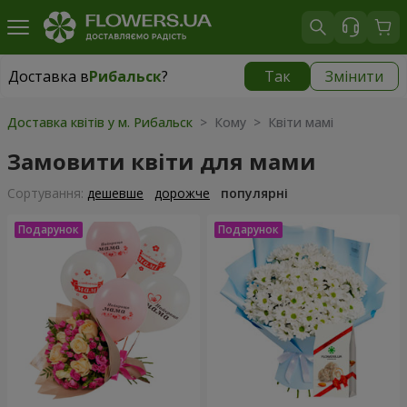
Доставка в
Рибальск
?
Так
Змінити
Доставка в
Рибальск
|
безкоштовно
Доставка квітів у м. Рибальск
> Кому > Квіти мамі
Замовити квіти для мами
Сортування:
дешевше
дорожче
популярні