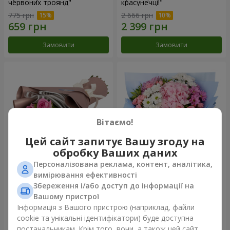
червоних троянд"
красунечці!"
775 грн
2 666 грн
Замовити
Замовити
Вітаємо!
Цей сайт запитує Вашу згоду на
обробку Ваших даних
Персоналізована реклама, контент, аналітика,
Букет "7 рожевих троянд!"
Романтичний букет
вимірювання ефективності
"Небеса"
Збереження і/або доступ до інформації на
999 грн
2 074 грн
Вашому пристрої
Інформація з Вашого пристрою (наприклад, файли
cookie та унікальні ідентифікатори) буде доступна
Замовити
Замовити
постачальникам. Крім того, вони, а також цей сайт