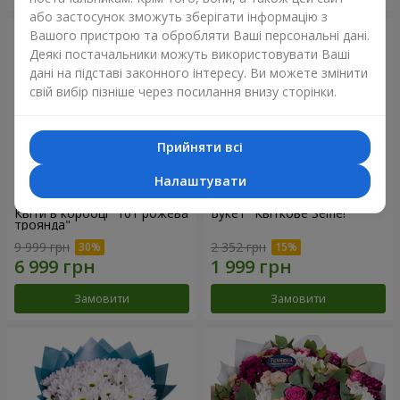
або застосунок зможуть зберігати інформацію з
Вашого пристрою та обробляти Ваші персональні дані.
Деякі постачальники можуть використовувати Ваші
дані на підставі законного інтересу. Ви можете змінити
свій вибір пізніше через посилання внизу сторінки.
Прийняти всі
Налаштувати
Квіти в коробці "101 рожева
Букет "Квіткове Selfie!"
троянда"
9 999 грн
2 352 грн
Замовити
Замовити