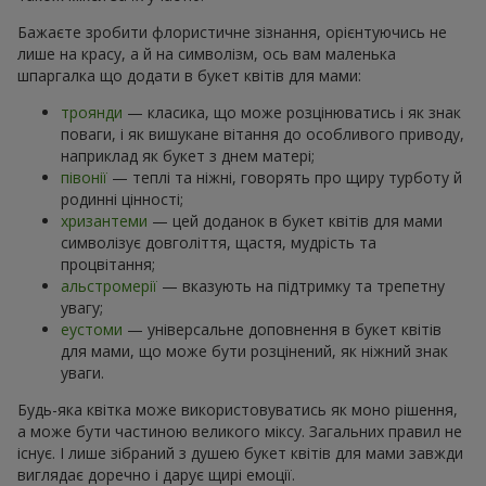
Бажаєте зробити флористичне зізнання, орієнтуючись не
лише на красу, а й на символізм, ось вам маленька
шпаргалка що додати в букет квітів для мами:
троянди
— класика, що може розцінюватись і як знак
поваги, і як вишукане вітання до особливого приводу,
наприклад як букет з днем матері;
півонії
— теплі та ніжні, говорять про щиру турботу й
родинні цінності;
хризантеми
— цей доданок в букет квітів для мами
символізує довголіття, щастя, мудрість та
процвітання;
альстромерії
— вказують на підтримку та трепетну
увагу;
еустоми
— універсальне доповнення в букет квітів
для мами, що може бути розцінений, як ніжний знак
уваги.
Будь-яка квітка може використовуватись як моно рішення,
а може бути частиною великого міксу. Загальних правил не
існує. І лише зібраний з душею букет квітів для мами завжди
виглядає доречно і дарує щирі емоції.