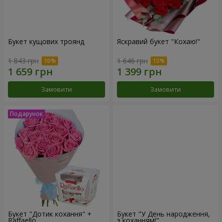
Букет кущових троянд
Яскравий букет "Кохаю!"
1 843 грн
1 646 грн
Замовити
Замовити
Букет "Дотик кохання" +
Букет "У День народження,
Raffaello
з коханням!"