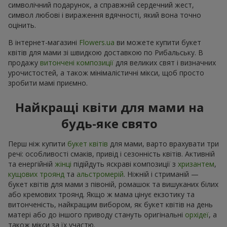
символічний подарунок, а справжній сердечний жест,
символ любові і вираження вдячності, який вона точно
оцінить.
В інтернет-магазині
Flowers.ua
ви можете купити букет
квітів для мами зі швидкою доставкою по Рибальську. В
продажу
витончені композиції
для великих свят і визначних
урочистостей, а також мінімалістичні мікси, щоб просто
зробити мамі приємно.
Найкращі квіти для мами на
будь-яке свято
Перш ніж купити
букет квітів
для мами, варто врахувати три
речі: особливості смаків, привід і сезонність квітів. Активній
та енергійній
жінці
підійдуть яскраві композиції з
хризантем
,
кущових троянд
та
альстромерій
. Ніжній і стриманій —
букет квітів для мами з півоній, ромашок та вишуканих білих
або кремових троянд. Якщо ж мама цінує екзотику та
витонченість, найкращим вибором, як букет квітів на день
матері або до іншого приводу стануть оригінальні
орхідеї
, а
також мікси за їх участю.