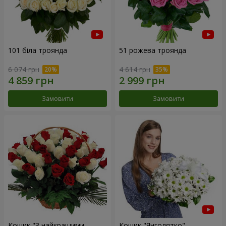
101 біла троянда
51 рожева троянда
6 074 грн
4 614 грн
Замовити
Замовити
Кошик "З найкращими
Кошик "Янголятко"