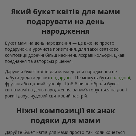
Який букет квітів для мами
подарувати на день
народження
Букет мамі на день народження — це вже не просто
подарунок, а урочисте привітання. Для такої святкової
композиції доречні більш насичені, яскраві кольори, цікаві
поєднання та авторські рішення.
Даруючи букет квітів для мами до дня народження не
забути додати до них
подарунок
. Це можуть бути
солодощі
,
фрукти або цікавий сувенір. Щоб б ви не обрали букет
квітів мамі на день народження, запам’ятовується на довгі
роки і дарує чудовий святковий настрій.
Ніжні композиції як знак
подяки для мами
Даруйте букет квітів для мами просто так: коли хочеться