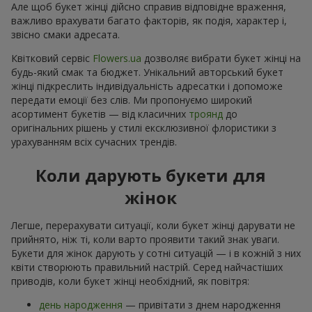
Але щоб букет жінці дійсно справив відповідне враження,
важливо врахувати багато факторів, як подія, характер і,
звісно смаки адресата.
Квітковий сервіс
Flowers.ua
дозволяє вибрати букет жінці на
будь-який смак та бюджет. Унікальний авторський букет
жінці підкреслить індивідуальність адресатки і допоможе
передати емоції без слів. Ми пропонуємо широкий
асортимент букетів — від класичних
троянд
до
оригінальних рішень у стилі ексклюзивної флористики з
урахуванням всіх сучасних трендів.
Коли дарують букети для
жінок
Легше, перерахувати ситуації, коли букет жінці дарувати не
прийнято, ніж ті, коли варто проявити такий знак уваги.
Букети для жінок дарують у сотні ситуацій — і в кожній з них
квіти створюють правильний настрій. Серед найчастіших
приводів, коли букет жінці необхідний, як повітря:
день народження
— привітати з днем народження