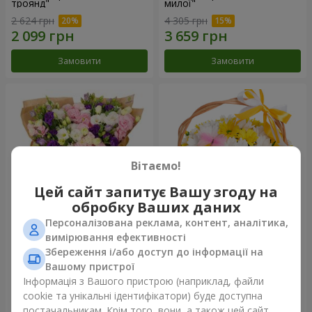
троянд"
милої"
2 624 грн
4 305 грн
Замовити
Замовити
Вітаємо!
Цей сайт запитує Вашу згоду на
обробку Ваших даних
Персоналізована реклама, контент, аналітика,
15 різнокольорових еустом
Кошик "Сонечко"
вимірювання ефективності
Збереження і/або доступ до інформації на
3 332 грн
1 554 грн
Вашому пристрої
Інформація з Вашого пристрою (наприклад, файли
cookie та унікальні ідентифікатори) буде доступна
Замовити
Замовити
постачальникам. Крім того, вони, а також цей сайт