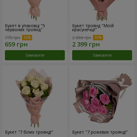
Букет в упаковці "5
Букет троянд "Моїй
червоних троянд"
красунечці!"
775 грн
2 666 грн
Замовити
Замовити
Букет "7 білих троянд!"
Букет "7 рожевих троянд!"