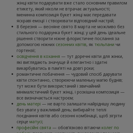
жінці квіти подарувати вже стало основним правилом
етикету, який ніколи не втрачає актуальності;
іменинна композиція букет жінці має передавати
яскраві емоції і створювати відповідний настрій;
8 березня — весняне свято 8 марта не можливо без
стильного подарунка букет жінці; у цей день ідеальне
рішення створити ніжне флористичне послання за
допомогою ніжних
сезонних квітів
, як
тюльпани
чи
гортензії;
освідчення в кохання
— тут доречні квіти для жінки,
які виглядають значуще й елегантно і здатні
викарбуватись в пам’яті на довгі роки;
романтичне побачення — чудовий спосіб дарувати
квіти спонтанно, створюючи маленьку магію буднів;
тут може бути використаний і звичайний
мінімалістичний букет жінці, і розкішна композиція —
все визначається настроєм;
день матері
— не варто залишати найріднішу людину
без уваги у важливий день; вибирайте теплі
поєднання квітів або сезонні комбінації, щоб зігріти
серце
матусі
;
професійні свята
— обов’язково вітаючи
колег по