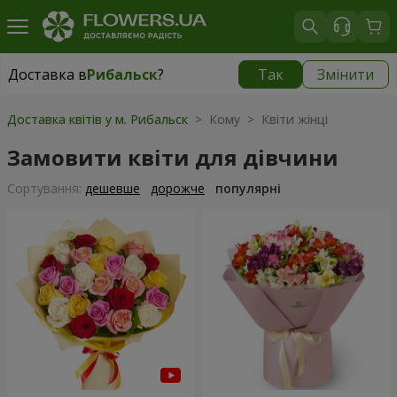
Доставка в
Рибальск
?
Так
Змінити
Доставка в
Рибальск
|
безкоштовно
Доставка квітів у м. Рибальск
> Кому > Квіти жінці
Замовити квіти для дівчини
Сортування:
дешевше
дорожче
популярні