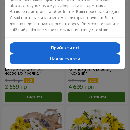
або застосунок зможуть зберігати інформацію з
Вашого пристрою та обробляти Ваші персональні дані.
Деякі постачальники можуть використовувати Ваші
дані на підставі законного інтересу. Ви можете змінити
свій вибір пізніше через посилання внизу сторінки.
Прийняти всі
Налаштувати
Квіти в коробці "25
Композиція в коробці
червоних троянд!"
"Коханій"
3 799 грн
6 265 грн
Замовити
Замовити