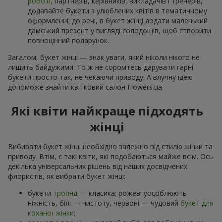
роботі
, партнерів, керівників, викладачів і тренерів,
додавайте букети з улюблених квітів в тематичному
оформленні; до речі, в букет жінці додати маленький
дамський презент у вигляді солодощів, щоб створити
повноцінний подарунок.
Загалом, букет жінці — знак уваги, який ніколи нікого не
лишить байдужими. То ж не соромтесь дарувати гарні
букети просто так, не чекаючи приводу. А влучну ідею
допоможе знайти квітковий салон Flowers.ua
Які квіти найкраще підходять
жінці
Вибирати букет жінці необхідно залежно від стилю жінки та
приводу. Втім, є такі квіти, які подобаються майже всім. Ось
декілька універсальних рішень від наших досвідчених
флористів, як вибрати букет жінці:
букети
троянд
— класика; рожеві уособлюють
ніжність, білі — чистоту, червоні — чудовий
букет для
коханої жінки
;