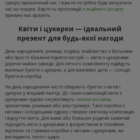
суворо призначений час. І вам не потрібно буде витрачати
час на пошуки. Вартість пропозицій з
акційного розділу
приємно вас вразить.
Квіти і цукерки — ідеальний
презент для будь-якої нагоди
День народження, річниця, подяка, знайомство з батьками
або просто бажання підняти настрій — квіти з цукерками
доречні майже завжди. Для легкого компліменту підійдуть
маленькі букети з цукерок, а для важливої дати — солодкі
букети в коробці.
На день народження часто обирають букети з квітів і
цукерок у яскравій палітрі. До таких композицій квіти з
цукерками чудово пасуватимуть
сезонні рослини
,
хризантеми, ромашки або альстромерії. Така коробка з
квітами і солодощами одразу створює святкову композицію
і відчуття свята. Для мами або близьких родичів зазвичай
підходять квіти з цукерками з флористикою в спокійних
відтінках та стримані коробки з квітами і цукерками, які
виглядають тепло і щиро.