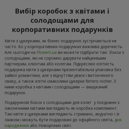
Вибір коробок з квітами і
солодощами для
корпоративних подарунків
Квіти з цукерками, як бізнес подарунок зустрічаються не
часто. Бо у корпоративних подарунках важлива доречність.
Але сьогодні на
Flowers.ua
ви можете підібрати такі бокси з
солодощами, які не соромно дарувати найціннішим
партнерам, клієнтам або колегам. Підкреслює елітність
подарунка квіти з цукерками презентабельна упаковка без
зайвої романтики, але з відчуттям уваги і витонченого
смаку, а також елітні смаколики цукерки ferrero rocher. З
ними коробка з квітами і солодощами — вишуканий
подарунок.
Подарункові бокси з солодощами для колег у поєднанні з
лаконічними квітами виглядають як коробка комплімент.
Такі квіти з цукерками виглядають стримано, акуратно і зі
смаком і можуть бути подаровані до офіційного свята,
дня
народження
або Новорічних свят.