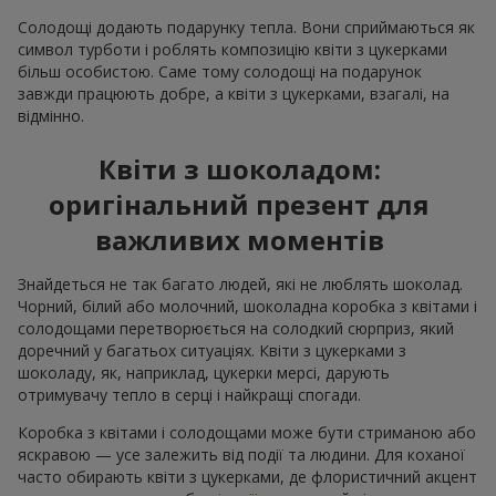
Солодощі додають подарунку тепла. Вони сприймаються як
символ турботи і роблять композицію квіти з цукерками
більш особистою. Саме тому солодощі на подарунок
завжди працюють добре, а квіти з цукерками, взагалі, на
відмінно.
Квіти з шоколадом:
оригінальний презент для
важливих моментів
Знайдеться не так багато людей, які не люблять шоколад.
Чорний, білий або молочний, шоколадна коробка з квітами і
солодощами перетворюється на солодкий сюрприз, який
доречний у багатьох ситуаціях. Квіти з цукерками з
шоколаду, як, наприклад, цукерки мерсі, дарують
отримувачу тепло в серці і найкращі спогади.
Коробка з квітами і солодощами може бути стриманою або
яскравою — усе залежить від події та людини. Для коханої
часто обирають квіти з цукерками, де флористичний акцент