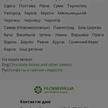
Одеса
Полтава
Рівне
Суми
Тернопіль
Ужгород
Харків
Херсон
Хмельницький
Черкаси
Чернівці
Чернігів
Самар (Новомосковськ)
Павлоград
Біла Церква
Буча
Васильків
Ірпінь
Умань
Варшава
Прага
Відень
Берлін
Ревне
Бургас
Сонячний берег
Варна
інші регіони
На інших мовах:
Eng:
Chocolate boxes and other sweets
Рус:
Конфеты и прочие сладости
Контактні дані