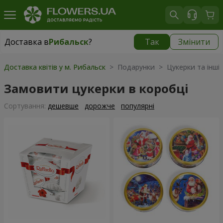
Доставка в
Рибальск
?
Так
Змінити
Доставка в
Рибальск
|
безкоштовно
Доставка квітів у м. Рибальск
> Подарунки > Цукерки та інші
Замовити цукерки в коробці
Сортування:
дешевше
дорожче
популярні