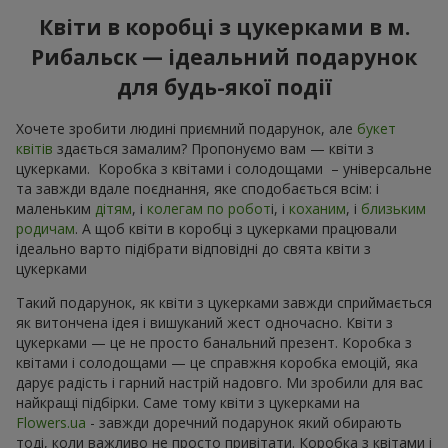
Квіти в коробці з цукерками в м.
Рибальск — ідеальний подарунок
для будь-якої події
Хочете зробити людині приємний подарунок, але
букет
квітів
здається замалим? Пропонуємо вам — квіти з
цукерками. Коробка з квітами і солодощами – універсальне
та завжди вдале поєднання, яке сподобається всім: і
маленьким
дітям
, і
колегам по робот
і, і
коханим
, і
близьким
родичам
. А щоб квіти в коробці з цукерками працювали
ідеально варто підібрати відповідні до свята квіти з
цукерками
Такий подарунок, як квіти з цукерками завжди сприймається
як витончена ідея і вишуканий жест одночасно. Квіти з
цукерками — це не просто банальний презент. Коробка з
квітами і солодощами — це справжня коробка емоцій, яка
дарує радість і гарний настрій надовго. Ми зробили для вас
найкращі підбірки. Саме тому квіти з цукерками на
Flowers.ua
- завжди доречний подарунок який обирають
тоді, коли важливо не просто привітати. Коробка з квітами і