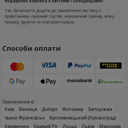
подарунок коробка з квітами і солодощами?
Так. Ви можете додати до замовлення листівку з
привітанням, смачний тортик, невеличкий сувенір, м’яку
іграшку, фрукти чи повітряні кульки.
Способи оплати
Замовлення в:
Київ
Вінниця
Дніпро
Житомир
Запоріжжя
Івано-Франківськ
Кропивницький (Кіровоград)
Кременчук
Кривий Ріг
Луцьк
Львів
Миколаїв