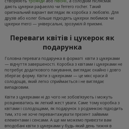
створюють
троянди
або
півонії
, а солодкий післясмак
дають цукерки рафаелло чи ferrero rocher. Такий
оригінальний варіант виглядає як коробка з любов’ю. Для
друзів або колег більше підходять цукерки любимов чи
цукерки merci — універсальні, зрозумілі й приємні.
Переваги квітів і цукерок як
подарунка
Головна перевага подарунка в форматі квіти з цукерками
— відчуття завершеності. Коробка з квітами і цукерками не
потребує додаткового пакування, виглядає охайно і довго
зберігає форму. Квіти з цукерками — це мікс краси й
солодощів, який легко сприймається і не виглядає
випадковим.
Квіти з цукерками ні до чого не зобов’язують і можуть
розцінюватись як легкий жест уваги. Саме тому коробка з
квітами і солодощами, як подарунок з родзинкою підходить
тим, хто не хоче перевантажувати презент зайвими
елементами і сенсами. А ще ми можемо привезти вам
вподобані квіти з цукерками у будь-який день тижня в