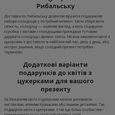
Рибальську
Доставка по Рибальську дозволяє вручити подарункові
набори солодощів у потрібний момент. Квіти зберігають
свіжість, солодощі — охайний вигляд, а весь подарунок
коробка з квітами і солодощами приїжджає готовим
дарувати солодощі і аромат свята. Можна замовити квіти з
цукерками з доставкою в найближчий час, день у день, або
експрес рішення, якщо солодкий презент потрібен
терміново.
Додаткові варіанти
подарунків до квітів з
цукерками для вашого
презенту
За бажанням квіти з цукерками можна доповнити
листівками, м’якими іграшками або іншими деталями. Так
подарунок квіти з цукерками стає ще більш особистим і
перетворюється на стильний презент, який