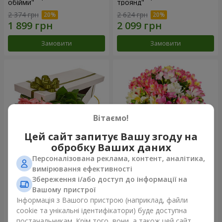
обійми"
троянд"
2 374 грн
2 624 грн
Замовити
Замовити
Вітаємо!
Цей сайт запитує Вашу згоду на
обробку Ваших даних
Персоналізована реклама, контент, аналітика,
Квіти в коробці "15 рожевих
Букет "Казка для двох!"
вимірювання ефективності
троянд"
Збереження і/або доступ до інформації на
2 305 грн
1 510 грн
Вашому пристрої
Інформація з Вашого пристрою (наприклад, файли
cookie та унікальні ідентифікатори) буде доступна
Замовити
Замовити
постачальникам. Крім того, вони, а також цей сайт