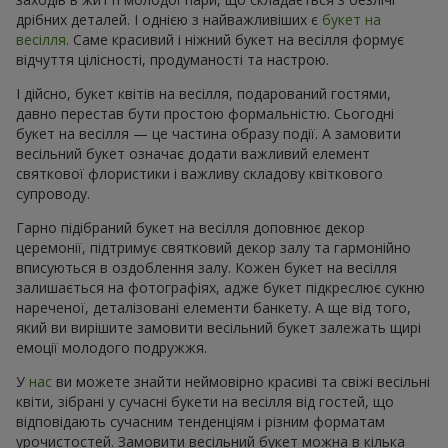
дрібних деталей. І однією з найважливіших є
букет на
весілля
. Саме красивий і ніжний букет на весілля формує
відчуття цілісності, продуманості та настрою.
І дійсно, букет квітів на весілля, подарований гостями,
давно перестав бути простою формальністю. Сьогодні
букет на весілля — це частина образу події. А замовити
весільний букет означає додати важливий елемент
святкової флористики і важливу складову квіткового
супроводу.
Гарно підібраний букет на весілля доповнює декор
церемонії, підтримує святковий декор залу та гармонійно
вписуються в оздоблення залу. Кожен букет на весілля
залишається на фотографіях, адже букет підкреслює сукню
нареченої, деталізовані елементи банкету. А ще від того,
який ви вирішите замовити весільний букет залежать щирі
емоції молодого подружжя.
У
нас
ви можете знайти неймовірно красиві та свіжі весільні
квіти, зібрані у сучасні букети на весілля від гостей, що
відповідають сучасним тенденціям і різним форматам
урочистостей. Замовити весільний букет можна в кілька