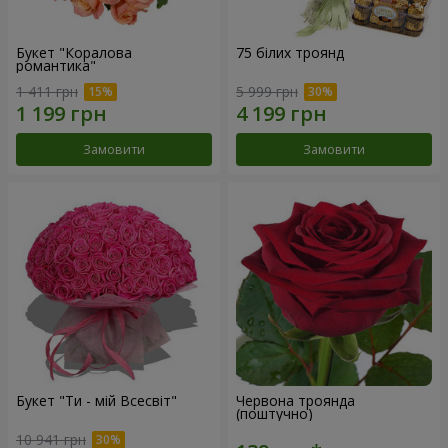
Букет "Коралова
75 білих троянд
романтика"
1 411 грн
5 999 грн
Замовити
Замовити
Букет "Ти - мій Всесвіт"
Червона троянда
(поштучно)
10 941 грн