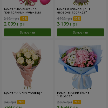
Букет "Чарівність" з
Букет в упаковці "51
повітряними кульками
червона троянда"
2 624 грн
4 922 грн
Замовити
Замовити
Букет "7 білих троянд!"
Романтичний букет
"Небеса"
949 грн
2 074 грн