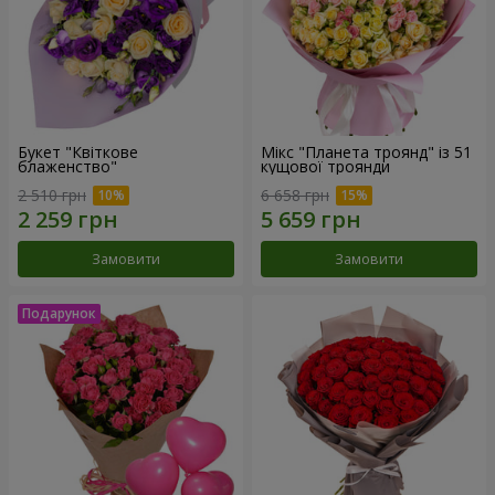
Букет "Квіткове
Мікс "Планета троянд" із 51
блаженство"
кущової троянди
2 510 грн
6 658 грн
Замовити
Замовити