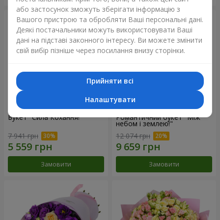
або застосунок зможуть зберігати інформацію з
Вашого пристрою та обробляти Ваші персональні дані.
Деякі постачальники можуть використовувати Ваші
дані на підставі законного інтересу. Ви можете змінити
свій вибір пізніше через посилання внизу сторінки.
Прийняти всі
Налаштувати
Букет "Сила Кохання!"
Романтичний букет "Між
небом і землею!"
7 941 грн
12 074 грн
Замовити
Замовити