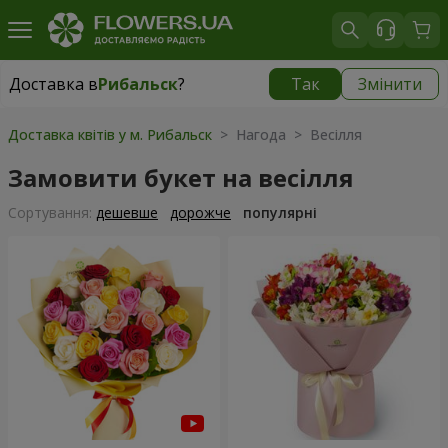
Доставка в
Рибальск
?
Так
Змінити
Доставка в
Рибальск
|
безкоштовно
Доставка квітів у м. Рибальск
> Нагода > Весілля
Замовити букет на весілля
Сортування:
дешевше
дорожче
популярні