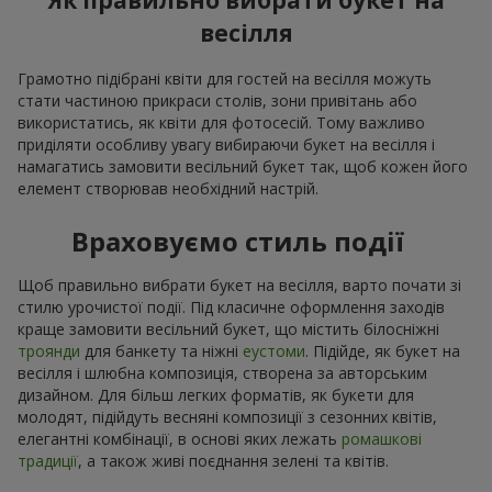
Як правильно вибрати букет на
весілля
Грамотно підібрані квіти для гостей на весілля можуть
стати частиною прикраси столів, зони привітань або
використатись, як квіти для фотосесій. Тому важливо
приділяти особливу увагу вибираючи букет на весілля і
намагатись замовити весільний букет так, щоб кожен його
елемент створював необхідний настрій.
Враховуємо стиль події
Щоб правильно вибрати букет на весілля, варто почати зі
стилю урочистої події. Під класичне оформлення заходів
краще замовити весільний букет, що містить білосніжні
троянди
для банкету та ніжні
еустоми
. Підійде, як букет на
весілля і шлюбна композиція, створена за авторським
дизайном. Для більш легких форматів, як букети для
молодят, підійдуть весняні композиції з сезонних квітів,
елегантні комбінації, в основі яких лежать
ромашкові
традиції
, а також живі поєднання зелені та квітів.