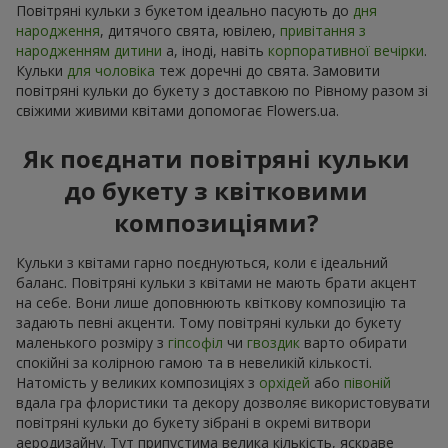
Повітряні кульки з букетом ідеально пасують до
дня
народження
, дитячого свята, ювілею,
привітання з
народженням дитини
а, іноді, навіть
корпоративної вечірки
.
Кульки
для чоловіка
теж доречні до свята. Замовити
повітряні кульки до букету з доставкою по Рівному разом зі
свіжими живими квітами допомогає Flowers.ua.
Як поєднати повітряні кульки
до букету з квітковими
композиціями?
Кульки з квітами гарно поєднуються, коли є ідеальний
баланс. Повітряні кульки з квітами не мають брати акцент
на себе. Вони лише доповнюють квіткову композицію та
задають певні акценти. Тому повітряні кульки до букету
маленького розміру з
гіпсофіл
чи
гвоздик
варто обирати
спокійні за колірною гамою та в невеликій кількості.
Натомість у великих композиціях з
орхідей
або
півоній
вдала гра флористики та декору дозволяє використовувати
повітряні кульки до букету зібрані в окремі витвори
аеродизайну. Тут припустима велика кількість, яскраве