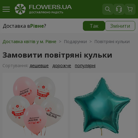
Доставка в
Рівне
?
Так
Змінити
Доставка в
Рівне
|
безкоштовно
Доставка квітів у м. Рівне
> Подарунки > Повітряні кульки
Замовити повітряні кульки
Сортування:
дешевше
дорожче
популярні