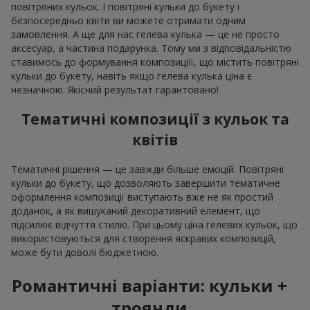
повітряних кульок. І повітряні кульки до букету і
безпосередньо квіти ви можете отримати одним
замовлення. А ще для нас гелева кулька — це не просто
аксесуар, а частина подарунка. Тому ми з відповідальністю
ставимось до формування композиціїї, що містить повітряні
кульки до букету, навіть якщо гелева кулька ціна є
незначною. Якісний результат гарантовано!
Тематичні композиції з кульок та
квітів
Тематичні рішення — це завжди більше емоцій. Повітряні
кульки до букету, що дозволяють завершити тематичне
оформлення композиції виступають вже не як простий
доданок, а як вишуканий декоративний елемент, що
підсилює відчуття стилю. При цьому ціна гелевих кульок, що
використовуються для створення яскравих композицій,
може бути доволі бюджетною.
Романтичні варіанти: кульки +
троянди