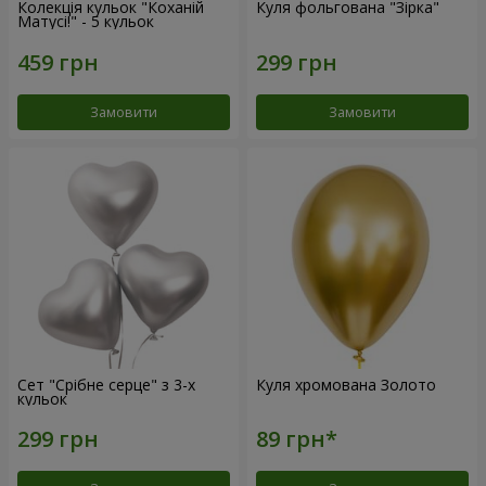
Колекція кульок "Коханій
Куля фольгована "Зірка"
Матусі!" - 5 кульок
Замовити
Замовити
Сет "Срібне серце" з 3-х
Куля хромована Золото
кульок