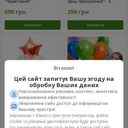
"Привітання!"
День Народження" - 3
кульки
Замовити
Замовити
Вітаємо!
Цей сайт запитує Вашу згоду на
обробку Ваших даних
Персоналізована реклама, контент, аналітика,
Фонтан куль “Світ чудес”
Коллекция шариков "День
вимірювання ефективності
рождения" (с Тедди)
Збереження і/або доступ до інформації на
Вашому пристрої
Інформація з Вашого пристрою (наприклад, файли
cookie та унікальні ідентифікатори) буде доступна
Замовити
Замовити
постачальникам. Крім того, вони, а також цей сайт