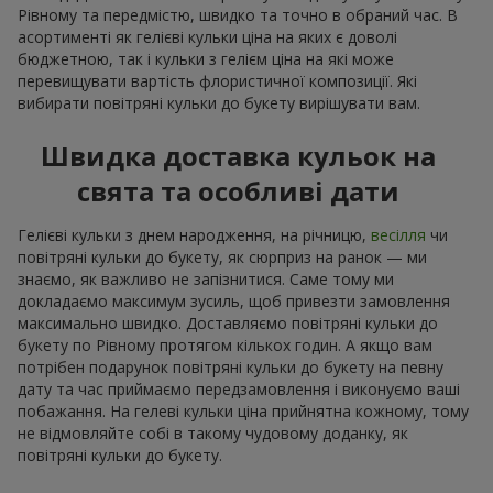
Рівному та передмістю, швидко та точно в обраний час. В
асортименті як гелієві кульки ціна на яких є доволі
бюджетною, так і кульки з гелієм ціна на які може
перевищувати вартість флористичної композиції. Які
вибирати повітряні кульки до букету вирішувати вам.
Швидка доставка кульок на
свята та особливі дати
Гелієві кульки з днем народження, на річницю,
весілля
чи
повітряні кульки до букету, як сюрприз на ранок — ми
знаємо, як важливо не запізнитися. Саме тому ми
докладаємо максимум зусиль, щоб привезти замовлення
максимально швидко. Доставляємо повітряні кульки до
букету по Рівному протягом кількох годин. А якщо вам
потрібен подарунок повітряні кульки до букету на певну
дату та час приймаємо передзамовлення і виконуємо ваші
побажання. На гелеві кульки ціна прийнятна кожному, тому
не відмовляйте собі в такому чудовому доданку, як
повітряні кульки до букету.