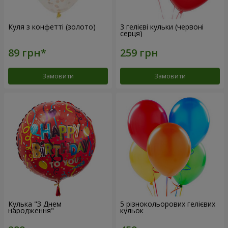
Куля з конфетті (золото)
3 гелієві кульки (червоні
серця)
Замовити
Замовити
Кулька "З Днем
5 різнокольорових гелієвих
народження"
кульок