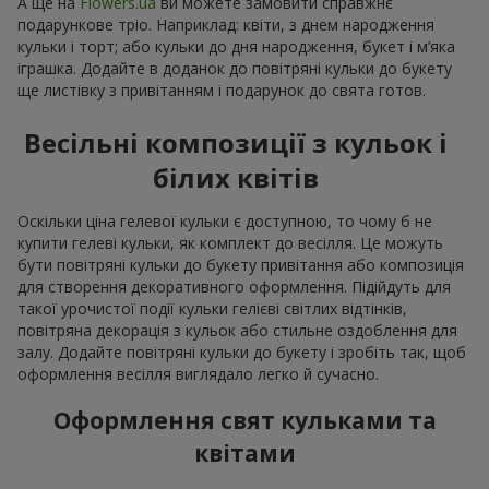
А ще на
Flowers.ua
ви можете замовити справжнє
подарункове тріо. Наприклад: квіти, з днем народження
кульки і торт; або кульки до дня народження, букет і м’яка
іграшка. Додайте в доданок до повітряні кульки до букету
ще листівку з привітанням і подарунок до свята готов.
Весільні композиції з кульок і
білих квітів
Оскільки ціна гелевої кульки є доступною, то чому б не
купити гелеві кульки, як комплект до весілля. Це можуть
бути повітряні кульки до букету привітання або композиція
для створення декоративного оформлення. Підійдуть для
такої урочистої події кульки гелієві світлих відтінків,
повітряна декорація з кульок або стильне оздоблення для
залу. Додайте повітряні кульки до букету і зробіть так, щоб
оформлення весілля виглядало легко й сучасно.
Оформлення свят кульками та
квітами