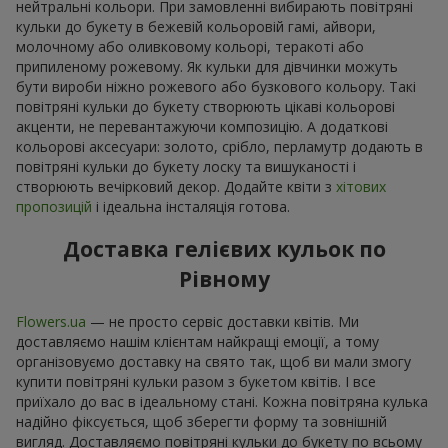
нейтральні кольори. При замовленні вибирають повітряні
кульки до букету в бежевій кольоровій гамі, айвори,
молочному або оливковому кольорі, теракоті або
припиленому рожевому. Як кульки для дівчинки можуть
бути вироби ніжно рожевого або бузкового кольору. Такі
повітряні кульки до букету створюють цікаві кольорові
акценти, не перевантажуючи композицію. А додаткові
кольорові аксесуари: золото, срібло, перламутр додають в
повітряні кульки до букету лоску та вишуканості і
створюють вечірковий декор. Додайте квіти з
хітових
пропозицій
і ідеальна інсталяція готова.
Доставка гелієвих кульок по
Рівному
Flowers.ua
— не просто сервіс доставки квітів. Ми
доставляємо нашім клієнтам найкращі емоції, а тому
організовуємо доставку на свято так, щоб ви мали змогу
купити повітряні кульки разом з букетом квітів. І все
приїхало до вас в ідеальному стані. Кожна повітряна кулька
надійно фіксується, щоб зберегти форму та зовнішній
вигляд. Доставляємо повітряні кульки до букету по всьому