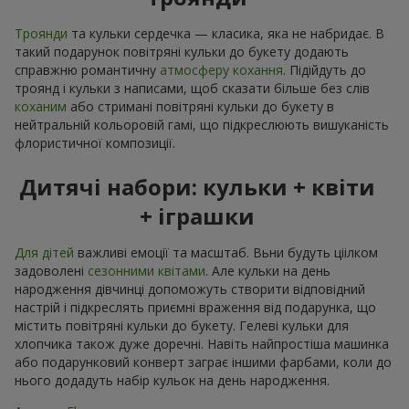
Троянди
та кульки сердечка — класика, яка не набридає. В
такий подарунок повітряні кульки до букету додають
справжню романтичну
атмосферу кохання
. Підійдуть до
троянд і кульки з написами, щоб сказати більше без слів
коханим
або стримані повітряні кульки до букету в
нейтральній кольоровій гамі, що підкреслюють вишуканість
флористичної композиції.
Дитячі набори: кульки + квіти
+ іграшки
Для дітей
важливі емоції та масштаб. Вьни будуть ціілком
задоволені
сезонними квітами
. Але кульки на день
народження дівчинці допоможуть створити відповідний
настрій і підкреслять приємні враження від подарунка, що
містить повітряні кульки до букету. Гелеві кульки для
хлопчика також дуже доречні. Навіть найпростіша машинка
або подарунковий конверт заграє іншими фарбами, коли до
нього додадуть набір кульок на день народження.