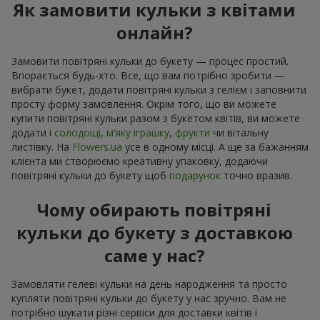
Як замовити кульки з квітами
онлайн?
Замовити повітряні кульки до букету — процес простий.
Впорається будь-хто. Все, що вам потрібно зробити —
вибрати букет, додати повітряні кульки з гелієм і заповнити
просту форму замовлення. Окрім того, що ви можете
купити повітряні кульки разом з букетом квітів, ви можете
додати і
солодощі
,
м’яку іграшку
,
фрукти
чи вітальну
листівку. На
Flowers.ua
усе в одному місці. А ще за бажанням
клієнта ми створюємо креативну упаковку, додаючи
повітряні кульки до букету щоб
подарунок
точно вразив.
Чому обирають повітряні
кульки до букету з доставкою
саме у нас?
Замовляти гелеві кульки на день народження та просто
купляти повітряні кульки до букету у нас зручно. Вам не
потрібно шукати різні сервіси для доставки квітів і