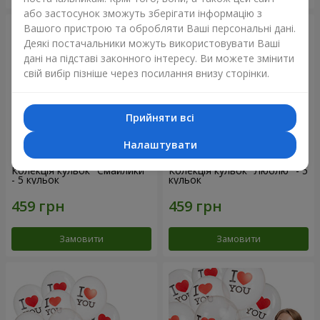
або застосунок зможуть зберігати інформацію з
Вашого пристрою та обробляти Ваші персональні дані.
Деякі постачальники можуть використовувати Ваші
дані на підставі законного інтересу. Ви можете змінити
свій вибір пізніше через посилання внизу сторінки.
Прийняти всі
Налаштувати
Колекція кульок "Смайлики"
Колекція кульок "Люблю" - 5
- 5 кульок
кульок
Замовити
Замовити