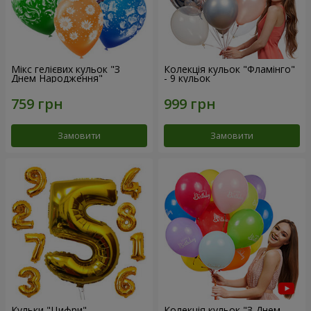
Мікс гелієвих кульок "З
Колекція кульок "Фламінго"
Днем Народження"
- 9 кульок
Замовити
Замовити
Кульки "Цифри"
Колекція кульок "З Днем