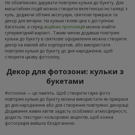
Не обов’язково дарувати повітряні кульки до букету. Для
масштабних подій можна створити велетенські інсталяції з
куль, додаючи об’ємні аксесуари, святкові прикраси та
декор для вечірки. На кульки гелеві ціна є доступною
багатьом, а серед
акційних пропозицій
можна знайти
супервигідний варіант.. Таким чином додавши повітряні
кульки до букету в святкове оформлення можна створити
декор на ювілей або корпоратив, або використати
повітряні кульки до букету до дня народження, щоб
створити цікаву фотозону.
Декор для фотозони: кульки з
букетами
Фотозона — це пам’ять. Щоб створити гарні фото
повітряні кульки до букету можна використати як прикраси
до дня народження або для створення повітряної декорації.
Додавання живих квітів задасть особливої атмосферності,
додасть текстури і кольорових акцентів, щоб кожна
фотографія вийшла бездоганною.