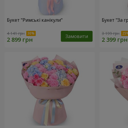
Букет "Римські канікули"
Букет "За г
4 141 грн
3 199 грн
Замовити