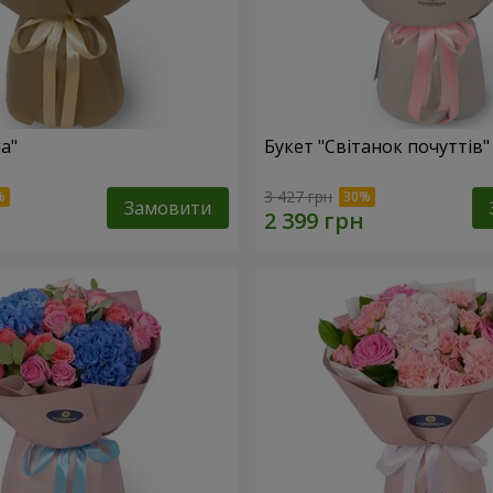
а"
Букет "Світанок почуттів"
3 427 грн
Замовити