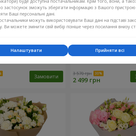
ікатори) буде доступна постачальникам. Крім того, вони, а тако
бо застосунок зможуть зберігати інформацію з Вашого пристрою
ти Ваші персональні дані.
постачальники можуть використовувати Ваші дані на підставі зак
у. Ви можете змінити свій вибір пізніше через посилання внизу ст
Налаштувати
Прийняти всі
и" з цукерками "Любій
Композиція "Улюблені очі
3 570 грн
Замовити