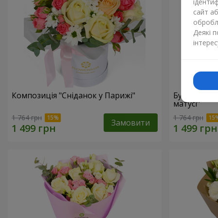
ідентиф
сайт а
обробля
Деякі 
інтерес
Композиція "Сніданок у Парижі"
Букет "Мар
матусі"
1 764 грн
1 764 грн
Замовити