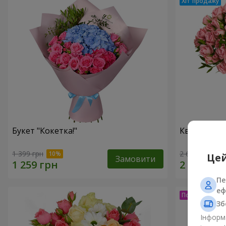
Букет "Кокетка!"
Квіти в кор
1 399 грн
2 624 грн
Цей
Замовити
Пе
еф
Зб
Інформа