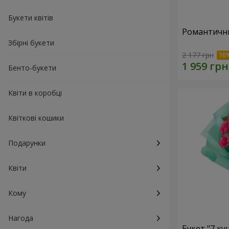
Букети квітів
Романтични
Збірні букети
2 177 грн
Бенто-букети
Квіти в коробці
Квіткові кошики
Подарунки
Квіти
Кому
Нагода
Букет "7 к