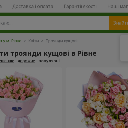
a
Доставка і оплата
Гарантії якості
Наші ма
Знайт
в у м. Рівне
> Квіти > Троянди кущові
и троянди кущові в Рівне
ешевше
дорожче
популярні