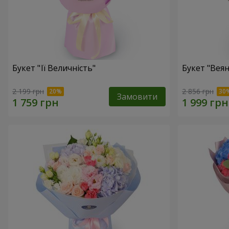
Букет "Її Величність"
Букет "Веян
2 199 грн
2 856 грн
Замовити