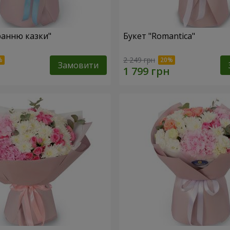
ранню казки"
Букет "Romantica"
2 249 грн
Замовити