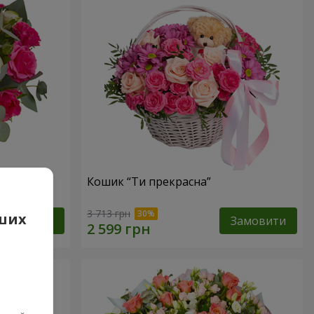
тів”
Кошик “Ти прекрасна”
3 713 грн
аших
Замовити
Замовити