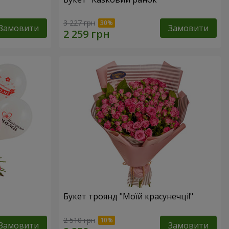
3 227 грн
Замовити
Замовити
Букет троянд "Моїй красунечці!"
2 510 грн
Замовити
Замовити