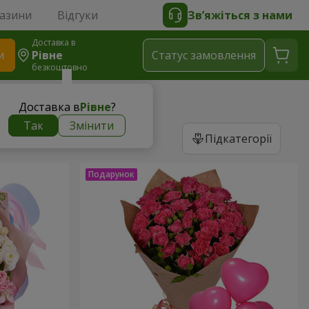
газини
Відгуки
Зв’яжіться з нами
Доставка в
и
Рівне
Статус замовлення
безкоштовно
Доставка в
Рівне
?
Так
Змінити
Підкатегорії