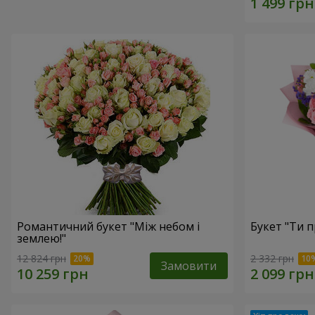
Романтичний букет "Між небом і
Букет "Ти п
землею!"
12 824 грн
2 332 грн
Замовити