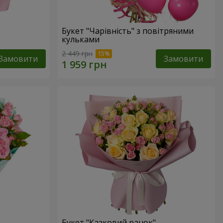
Букет "Чарівність" з повітряними
кульками
2 449 грн
Замовити
Замовити
Букет "Казковий ранок"