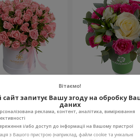
обці "Рожевий оазис"
Композиція “Спалах почут
Вітаємо!
954 грн
 сайт запитує Вашу згоду на обробку В
Замовити
даних
рсоналізована реклама, контент, аналітика, вимірювання
ективності
ереження і/або доступ до інформації на Вашому пристрої
ція з Вашого пристрою (наприклад, файли cookie та унікальні