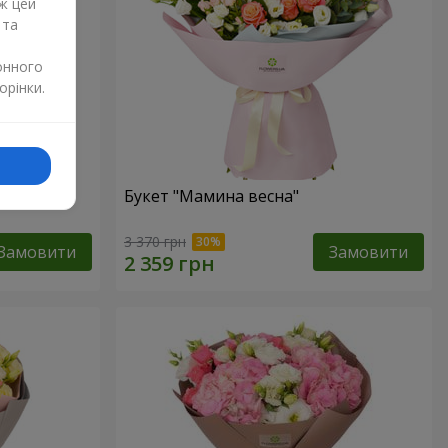
ж цей
 та
онного
орінки.
"
Букет "Мамина весна"
3 370 грн
Замовити
Замовити