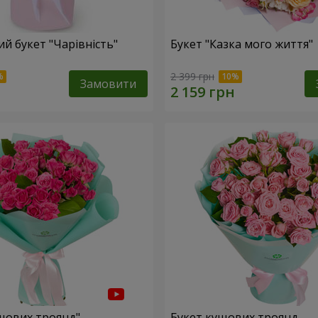
й букет "Чарівність"
Букет "Казка мого життя"
2 399 грн
Замовити
ущових троянд"
Букет кущових троянд