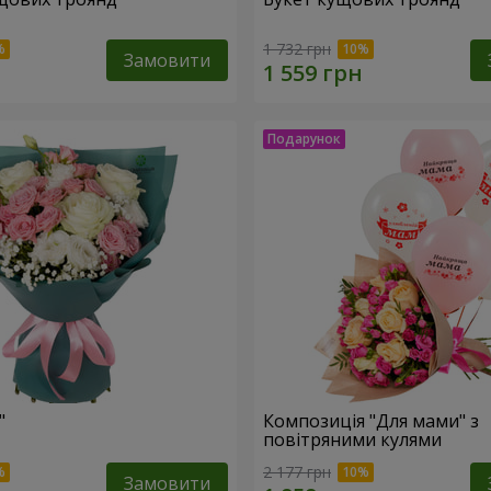
1 732 грн
Замовити
"
Композиція "Для мами" з
повітряними кулями
2 177 грн
Замовити