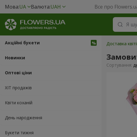
Мова:
UA
Валюта:
UAH
Все про Flowers.u
Акційні букети
Доставка квіті
Замовит
Новинки
Сортування:
д
Оптові ціни
ХІТ продажів
Квіти коханій
День народження
Букети тижня