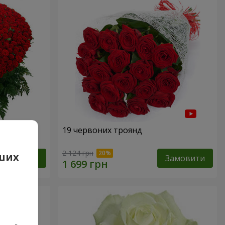
19 червоних троянд
2 124 грн
аших
Замовити
Замовити