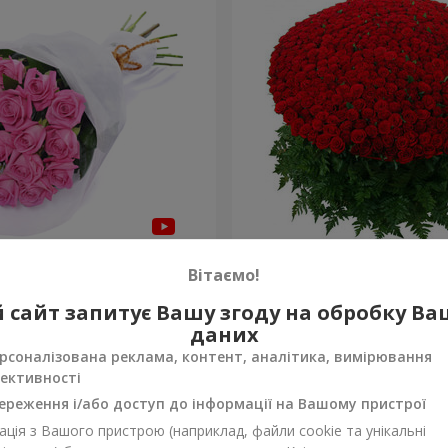
янд "Бути з тобою"
1000 троянд!
Вітаємо!
93 832 грн
 сайт запитує Вашу згоду на обробку В
Замовити
даних
рсоналізована реклама, контент, аналітика, вимірювання
ективності
ереження і/або доступ до інформації на Вашому пристрої
ція з Вашого пристрою (наприклад, файли cookie та унікальні