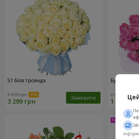
51 біла троянда
Букет з тро
5 075 грн
2 374 грн
Цей
Замовити
Пе
еф
Зб
Інформа