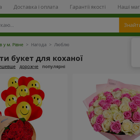
a
Доставка і оплата
Гарантії якості
Наші ма
Знайт
в у м. Рівне
> Нагода > Люблю
и букет для коханої
ешевше
дорожче
популярні