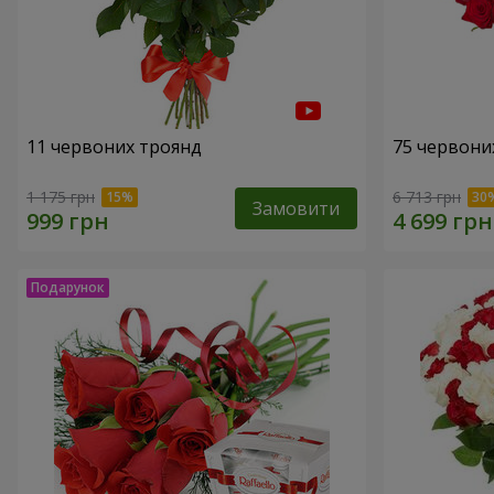
11 червоних троянд
75 червони
1 175 грн
6 713 грн
Замовити