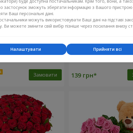
ікатори) буде доступна постачальникам. Крім того, вони, а тако
бо застосунок зможуть зберігати інформацію з Вашого пристрою
ти Ваші персональні дані.
постачальники можуть використовувати Ваші дані на підставі зак
у. Ви можете змінити свій вибір пізніше через посилання внизу ст
Налаштувати
Прийняти всі
оянд
Червона троянда (поштуч
Замовити