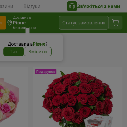
газини
Відгуки
Зв’яжіться з нами
Доставка в
и
Рівне
Статус замовлення
безкоштовно
Доставка в
Рівне
?
Так
Змінити