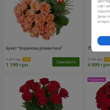
ідентиф
сайт а
обробля
Деякі 
інтерес
Букет "Коралова романтика"
75 білих тр
1 411 грн
7 141 грн
Замовити