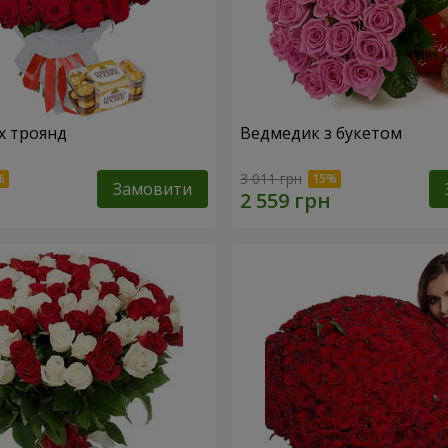
х троянд
Ведмедик з букетом
3 011 грн
Замовити