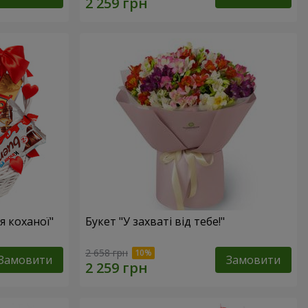
 коханої"
Букет "У захваті від тебе!"
2 658 грн
Замовити
Замовити