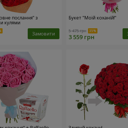
овне послання" з
Букет "Моїй коханій!"
и кулями
5 475 грн
Замовити
к кохання" + Raffaello
Здивуй кохану!