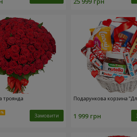
а троянда
Подарункова корзина "Для
Замовити