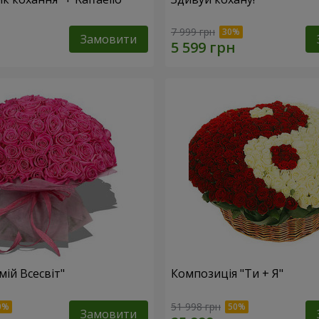
7 999 грн
Замовити
мій Всесвіт"
Композиція "Ти + Я"
51 998 грн
Замовити