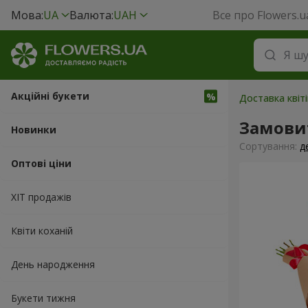
Мова:
UA
Валюта:
UAH
Все про Flowers.u
Акційні букети
Доставка квіті
Замовит
Новинки
Сортування:
д
Оптові ціни
ХІТ продажів
Квіти коханій
День народження
Букети тижня