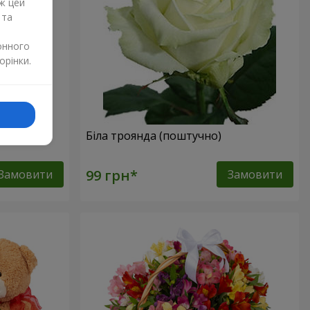
ж цей
 та
онного
орінки.
но)
Біла троянда (поштучно)
Замовити
Замовити