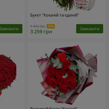
Букет "Коханій та єдиній"
5 432 грн
Замовити
Замовити
Яскравий букет "Кохаю!"