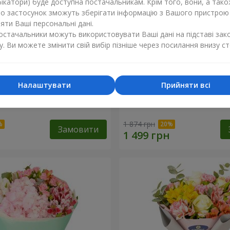
ікатори) буде доступна постачальникам. Крім того, вони, а тако
бо застосунок зможуть зберігати інформацію з Вашого пристрою
ти Ваші персональні дані.
постачальники можуть використовувати Ваші дані на підставі зак
у. Ви можете змінити свій вибір пізніше через посилання внизу ст
Налаштувати
Прийняти всі
ль"
Букет "Світлана"
1 874 грн
Замовити