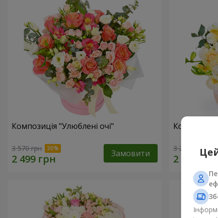
Композиція "Улюблені очі"
Композиція
3 570 грн
3 279 грн
Цей
Замовити
Пе
еф
Зб
Інформа