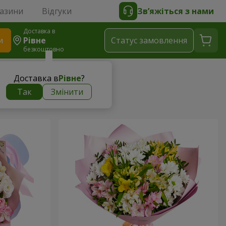
газини
Відгуки
Зв’яжіться з нами
Доставка в
и
Рівне
Статус замовлення
безкоштовно
Доставка в
Рівне
?
Так
Змінити