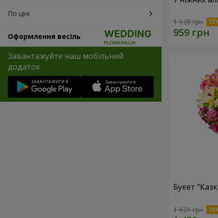
По ціні
1 128 грн
Оформлення весіль
Завантажуйте наш мобільний
додаток
Букет "Казк
1 621 грн