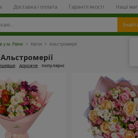
a
Доставка і оплата
Гарантії якості
Наші ма
Знайт
в у м. Рівне
> Квіти > Альстромерії
 Альстромерії
ешевше
дорожче
популярні