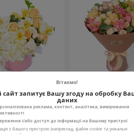
 "Absolute"
Букет "Шедевр"
Вітаємо!
2 499 грн
 сайт запитує Вашу згоду на обробку В
Замовити
даних
рсоналізована реклама, контент, аналітика, вимірювання
ективності
ереження і/або доступ до інформації на Вашому пристрої
ція з Вашого пристрою (наприклад, файли cookie та унікальні