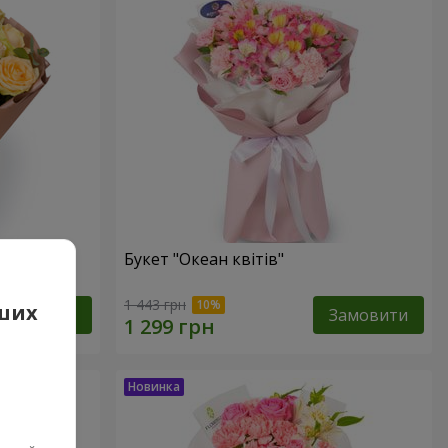
Букет "Океан квітів"
1 443 грн
аших
Замовити
Замовити