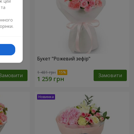
ж цей
 та
онного
орінки.
Букет "Рожевий зефір"
1 481 грн
Замовити
Замовити