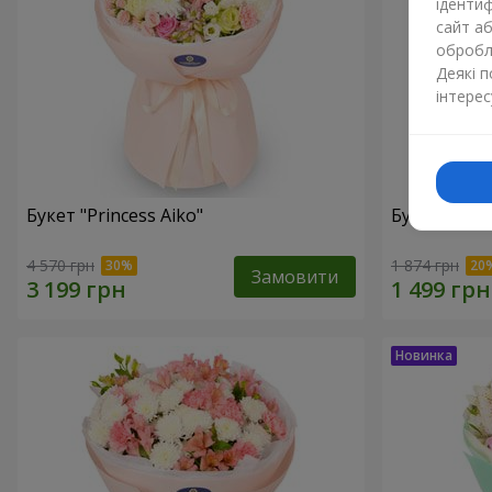
ідентиф
сайт а
обробля
Деякі 
інтерес
Букет "Princess Aiko"
Букет "Аріе
4 570 грн
1 874 грн
Замовити