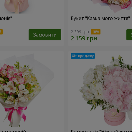
онія"
Букет "Казка мого життя"
2 399 грн
Замовити
льстромерій
Композиція "Ніжний доти