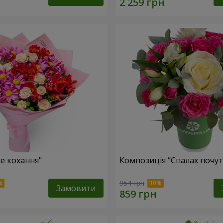
не кохання"
Композиція “Спалах почут
954 грн
Замовити