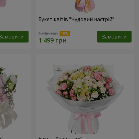
Букет квітів "Чудовий настрій"
1 666 грн
Замовити
Замовити
к"
Букет "Хрещатик"