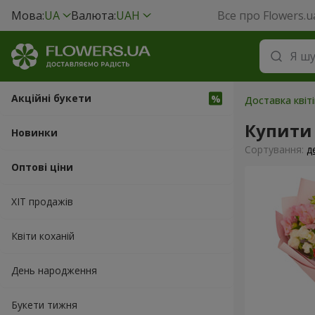
Мова:
UA
Валюта:
UAH
Все про Flowers.u
Акційні букети
Доставка квіті
Купити
Новинки
Сортування:
д
Оптові ціни
ХІТ продажів
Квіти коханій
День народження
Букети тижня