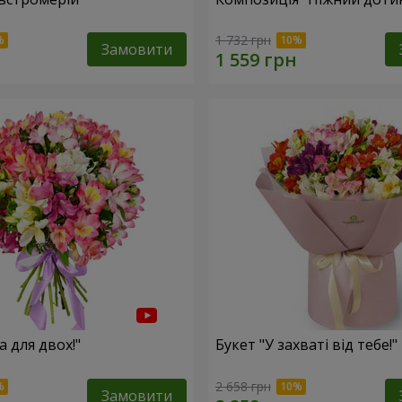
1 732 грн
Замовити
а для двох!"
Букет "У захваті від тебе!"
2 658 грн
Замовити