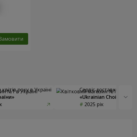
Замовити
квітів року в Україні
Сервіс доставки квітів
раїни»
«Ukrainian Choice»
к
2025 рік