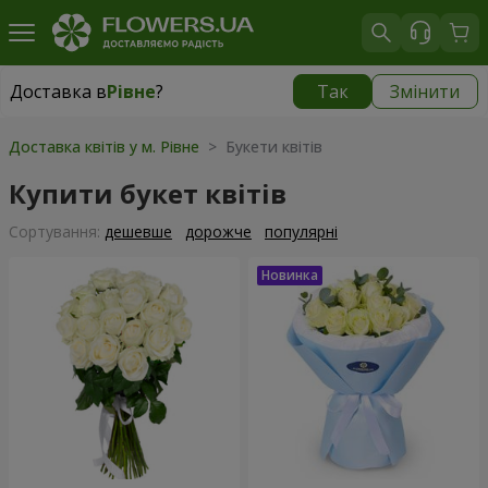
Доставка в
Рівне
?
Так
Змінити
Доставка в
Рівне
|
безкоштовно
Доставка квітів у м. Рівне
> Букети квітів
Купити букет квітів
Сортування:
дешевше
дорожче
популярні