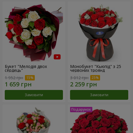
Букет "Мелодія двох
Монобукет "Кьюпід" з 25
сердець"
червоних троянд
1 952 грн
3 012 грн
Замовити
Замовити