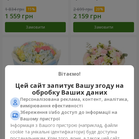
1 834 грн
2 699 грн
Замовити
Замовити
Вітаємо!
Цей сайт запитує Вашу згоду на
обробку Ваших даних
Персоналізована реклама, контент, аналітика,
Букет "Небесна блакить"
Букет "Secret"
вимірювання ефективності
Збереження і/або доступ до інформації на
4 922 грн
2 443 грн
Вашому пристрої
Інформація з Вашого пристрою (наприклад, файли
cookie та унікальні ідентифікатори) буде доступна
Замовити
Замовити
постачальникам. Крім того, вони, а також цей сайт