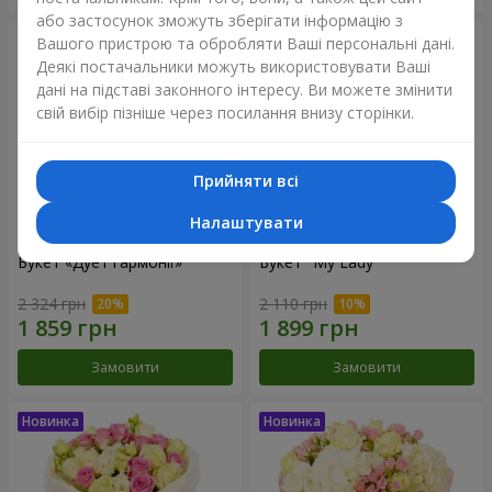
або застосунок зможуть зберігати інформацію з
Вашого пристрою та обробляти Ваші персональні дані.
Деякі постачальники можуть використовувати Ваші
дані на підставі законного інтересу. Ви можете змінити
свій вибір пізніше через посилання внизу сторінки.
Прийняти всі
Налаштувати
Букет «Дует гармонії»
Букет "My Lady"
2 324 грн
2 110 грн
Замовити
Замовити