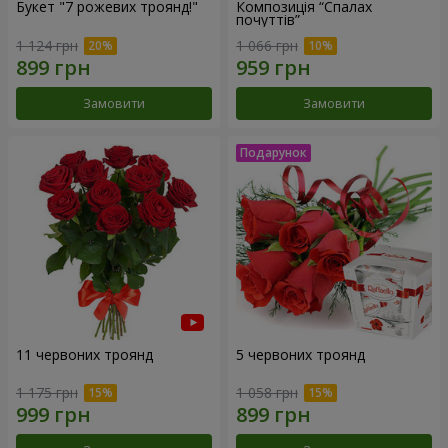
Букет "7 рожевих троянд!"
Композиція “Спалах
почуттів”
1 124 грн
1 066 грн
Замовити
Замовити
11 червоних троянд
5 червоних троянд
1 175 грн
1 058 грн