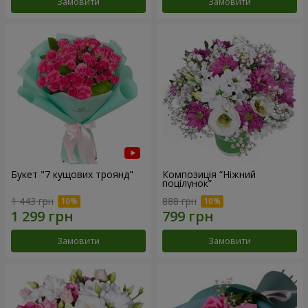
Замовити
Замовити
Букет "7 кущових троянд"
Композиція “Ніжний
поцілунок”
1 443 грн
888 грн
Замовити
Замовити