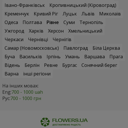
Івано-Франківськ
Кропивницький (Кіровоград)
Кременчук
Кривий Ріг
Луцьк
Львів
Миколаїв
Одеса
Полтава
Рівне
Суми
Тернопіль
Ужгород
Харків
Херсон
Хмельницький
Черкаси
Чернівці
Чернігів
Самар (Новомосковськ)
Павлоград
Біла Церква
Буча
Васильків
Ірпінь
Умань
Варшава
Прага
Відень
Берлін
Ревне
Бургас
Сонячний берег
Варна
інші регіони
На інших мовах:
Eng:
700 - 1000 uah
Рус:
700 - 1000 грн