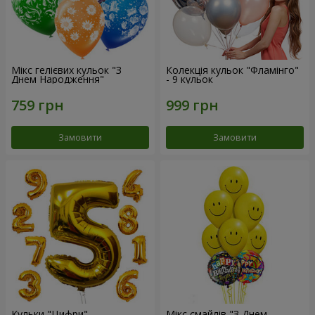
Мікс гелієвих кульок "З
Колекція кульок "Фламінго"
Днем Народження"
- 9 кульок
Замовити
Замовити
Кульки "Цифри"
Мікс смайлів "З Днем