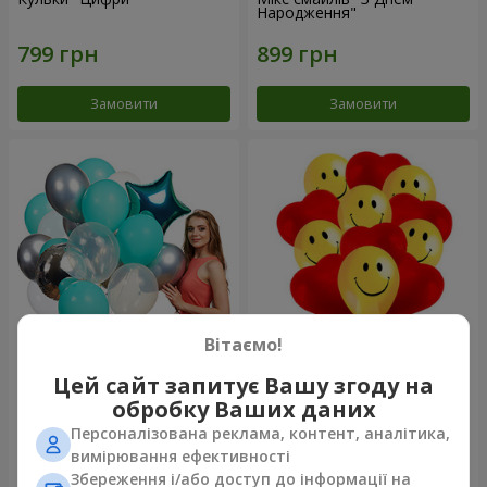
Народження"
Замовити
Замовити
Вітаємо!
Колекція кульок "Бірюза" - 9
11 жовтих смайликів і
Цей сайт запитує Вашу згоду на
кульок
червоних сердець
обробку Ваших даних
Персоналізована реклама, контент, аналітика,
вимірювання ефективності
Збереження і/або доступ до інформації на
Замовити
Замовити