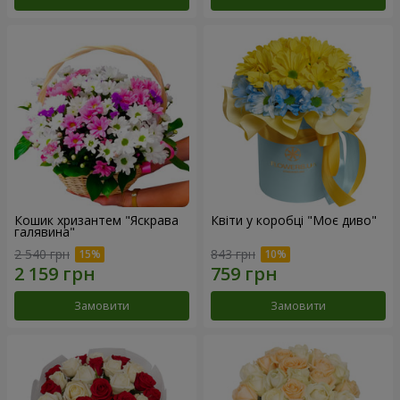
Кошик хризантем "Яскрава
Квіти у коробці "Моє диво"
галявина"
2 540 грн
843 грн
Замовити
Замовити