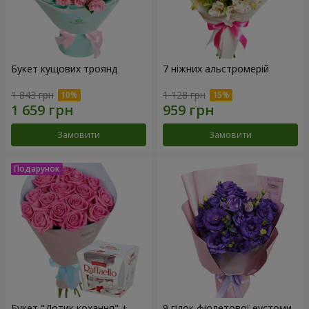
Букет кущових троянд
7 ніжних альстромерій
1 843 грн
1 128 грн
Замовити
Замовити
Букет "Дотик кохання" +
9 гілок фіолетової еустоми