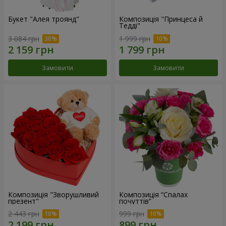
Букет "Алея троянд"
Композиція "Принцеса й
Тедді"
3 084 грн
1 999 грн
Замовити
Замовити
Композиція "Зворушливий
Композиція “Спалах
презент"
почуттів”
2 443 грн
999 грн