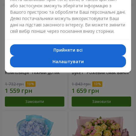
або застосунок зможуть зберігати інформацію з
Вашого пристрою та обробляти Ваші персональні дані.
Деякі постачальники можуть використовувати Ваші
дані на підставі законного інтересу. Ви можете змінити
свій вибір пізніше через посилання внизу сторінки.
Прийняти всі
Налаштувати
Композиція "Ніжний дотик"
Букет "Рожевий смак ванілі"
1 732 грн
1 843 грн
Замовити
Замовити