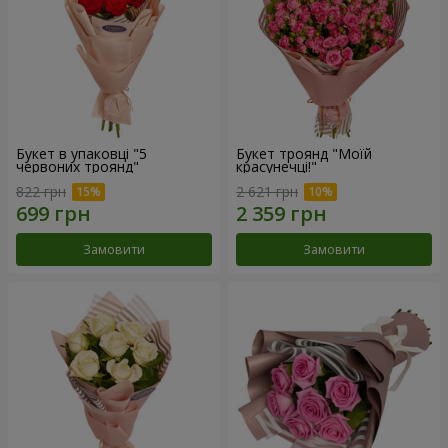
Букет в упаковці "5
Букет троянд "Моїй
червоних троянд"
красунечці!"
822 грн
2 621 грн
Замовити
Замовити