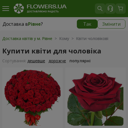
Доставка в
Рівне
?
Так
Змінити
Доставка в
Рівне
|
безкоштовно
Доставка квітів у м. Рівне
> Кому > Квіти чоловікові
Купити квіти для чоловіка
Сортування:
дешевше
дорожче
популярні