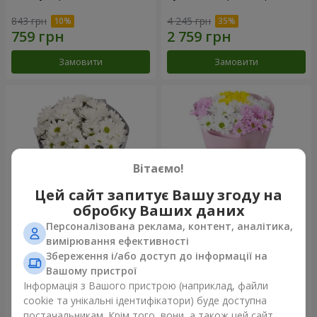
843 грн
4 245 грн
Замовити
Замовити
Вітаємо!
Цей сайт запитує Вашу згоду на
обробку Ваших даних
Персоналізована реклама, контент, аналітика,
Букет "Кіото" з 5 білих
Букет "Пори року"
вимірювання ефективності
хризантем
Збереження і/або доступ до інформації на
1 066 грн
1 249 грн
Вашому пристрої
Інформація з Вашого пристрою (наприклад, файли
cookie та унікальні ідентифікатори) буде доступна
Замовити
Замовити
постачальникам. Крім того, вони, а також цей сайт