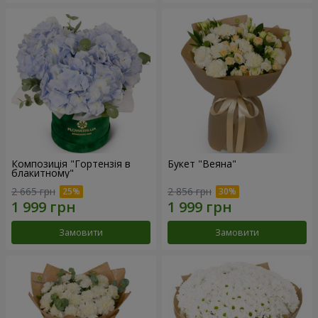
Композиція "Гортензія в
Букет "Веяна"
блакитному"
2 665 грн
2 856 грн
Замовити
Замовити