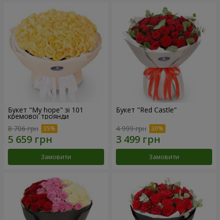
Букет "My hope" зі 101
Букет "Red Castle"
кремової троянди
8 706 грн
4 999 грн
Замовити
Замовити