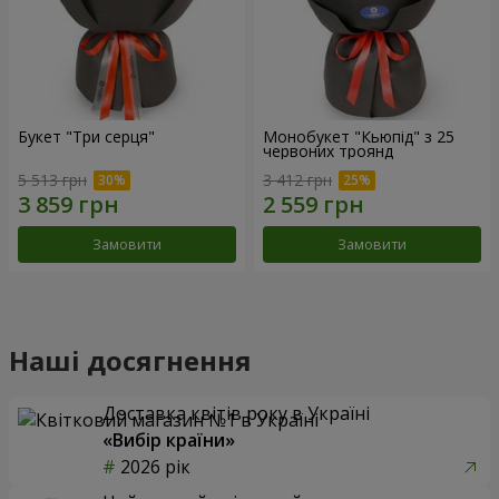
Букет "Три серця"
Монобукет "Кьюпід" з 25
червоних троянд
5 513 грн
3 412 грн
Замовити
Замовити
Наші досягнення
Доставка квітів року в Україні
«Вибір країни»
2026 рік