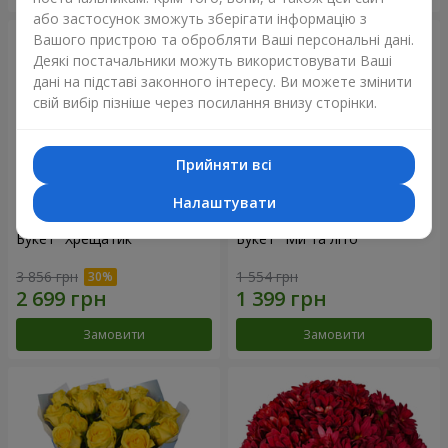
або застосунок зможуть зберігати інформацію з
Вашого пристрою та обробляти Ваші персональні дані.
Деякі постачальники можуть використовувати Ваші
дані на підставі законного інтересу. Ви можете змінити
свій вибір пізніше через посилання внизу сторінки.
Прийняти всі
Налаштувати
Букет "Хрещатик"
Букет "Ми та літо"
3 856 грн
1 554 грн
Замовити
Замовити