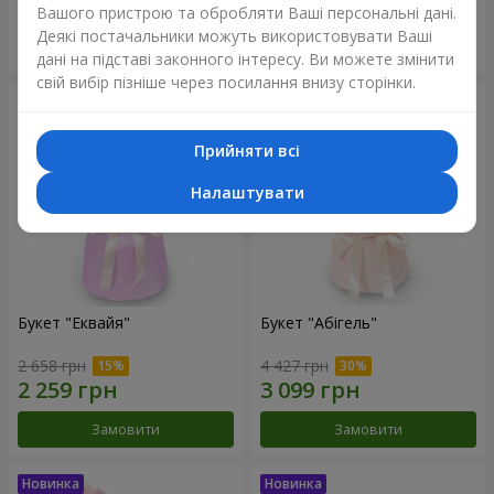
Вашого пристрою та обробляти Ваші персональні дані.
Деякі постачальники можуть використовувати Ваші
Замовити
Замовити
дані на підставі законного інтересу. Ви можете змінити
свій вибір пізніше через посилання внизу сторінки.
Прийняти всі
Налаштувати
Букет "Еквайя"
Букет "Абігель"
2 658 грн
4 427 грн
Замовити
Замовити