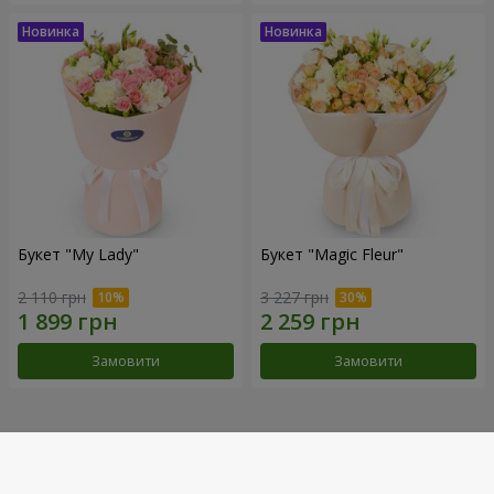
Букет "My Lady"
Букет "Magic Fleur"
2 110 грн
3 227 грн
Замовити
Замовити
Наші досягнення