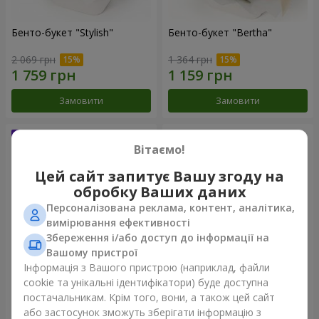
Бенто-букет "Stylish"
Бенто-букет "Bertha"
2 069 грн
1 364 грн
Замовити
Замовити
Вітаємо!
Цей сайт запитує Вашу згоду на
обробку Ваших даних
Персоналізована реклама, контент, аналітика,
вимірювання ефективності
Збереження і/або доступ до інформації на
Вашому пристрої
Інформація з Вашого пристрою (наприклад, файли
Букет "Kamaliya"
Букет "Moon Dance"
cookie та унікальні ідентифікатори) буде доступна
постачальникам. Крім того, вони, а також цей сайт
3 145 грн
2 427 грн
або застосунок зможуть зберігати інформацію з