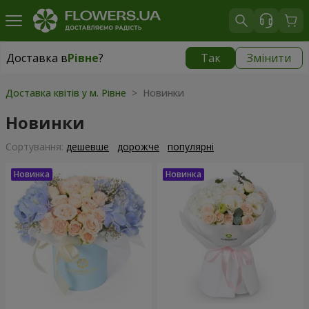
Доставка в
Рівне
?
Так
Змінити
Доставка в
Рівне
|
безкоштовно
Доставка квітів у м. Рівне
> Новинки
Новинки
Сортування:
дешевше
дорожче
популярні