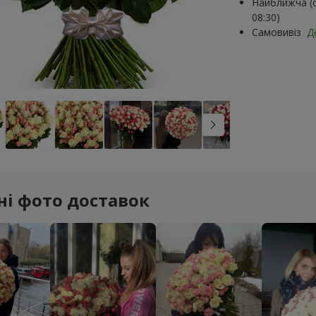
Найближча (с
08:30)
Самовивіз
Д
ні фото доставок