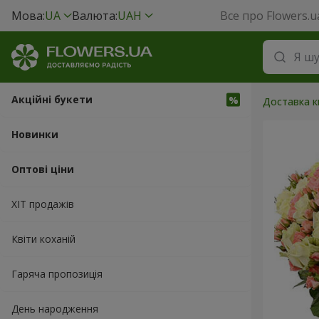
Мова:
UA
Валюта:
UAH
Все про Flowers.u
Акційні букети
Доставка кв
Новинки
Оптові ціни
ХІТ продажів
Квіти коханій
Гаряча пропозиція
День народження