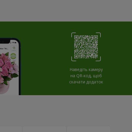
Наведіть камеру
на QR-код, щоб
скачати додаток