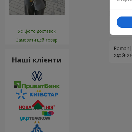
Похоже э
Конста
Красивый
Усі фото доставок
Замовити цей товар
Roman
Удобно и
Наші клієнти