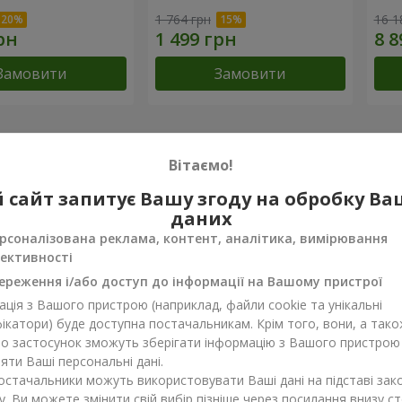
1 764 грн
16 1
Замовити
Замовити
досягнення
Вітаємо!
Доставка квітів року в Україні
Найкра
 сайт запитує Вашу згоду на обробку В
«Вибір країни»
«Ukrain
даних
2026 рік
2026 
рсоналізована реклама, контент, аналітика, вимірювання
ективності
ереження і/або доступ до інформації на Вашому пристрої
ки про товар
4.7
з
5
ція з Вашого пристрою (наприклад, файли cookie та унікальні
ікатори) буде доступна постачальникам. Крім того, вони, а тако
бо застосунок зможуть зберігати інформацію з Вашого пристрою
ти Ваші персональні дані.
й
22.09.2022
постачальники можуть використовувати Ваші дані на підставі зак
бательный букет покорит сердце даже самой неприступной крас
у. Ви можете змінити свій вибір пізніше через посилання внизу ст