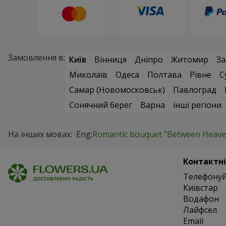
Замовлення в:
Київ
Вінниця
Дніпро
Житомир
За
Миколаїв
Одеса
Полтава
Рівне
С
Самар (Новомосковськ)
Павлоград
Сонячний берег
Варна
інші регіони
На інших мовах:
Eng:
Romantic bouquet "Between Heaven
Контактні
Телефонуй
Київстар
Водафон
Лайфсел
Email