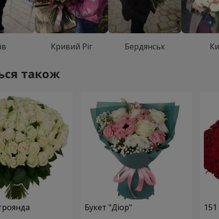
їв
Кривий Ріг
Бердянськ
Ки
ься також
 троянда
Букет "Діор"
151