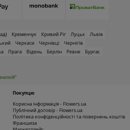
ад)
Кременчук
Кривий Ріг
Луцьк
Львів
ький
Черкаси
Чернівці
Чернігів
ва
Прага
Відень
Берлін
Ревне
Бургас
емлей!"
Покупцю
Корисна інформація - Flowers.ua
Публічний договір - Flowers.ua
Політика конфіденційності та повернень коштів
Франшиза
Маркетплейс