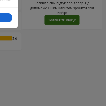
Залиште свій відгук про товар. Це
ольшой.
допоможе іншим клієнтам зробити свій
вибір!
4
Залишити відгук
5