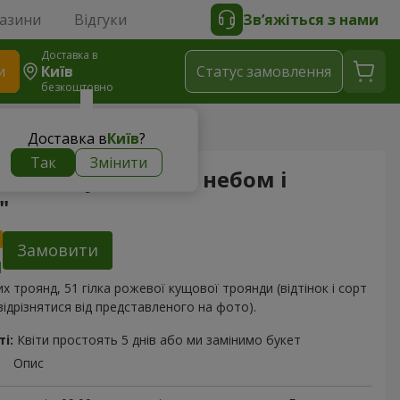
газини
Відгуки
Зв’яжіться з нами
Доставка в
и
Київ
Статус замовлення
безкоштовно
бом і землею!"
Доставка в
Київ
?
Так
Змінити
чний букет "Між небом і
"
Замовити
их троянд, 51 гілка рожевої кущової троянди (відтінок і сорт
ідрізнятися від представленого на фото).
і:
Квіти простоять 5 днів або ми замінимо букет
Опис