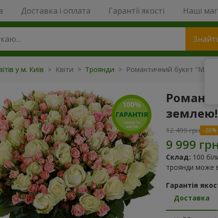
a
Доставка і оплата
Гарантії якості
Наші ма
Знайт
ітів у м. Київ
> Квіти >
Троянди
> Романтичний букет "Між не
Романти
землею!
12 499 грн
Склад:
100 біл
троянди може в
Гарантія якост
Доставка