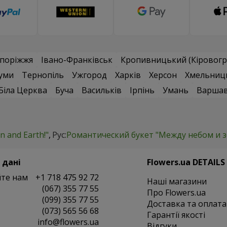
поріжжя
Івано-Франківськ
Кропивницький (Кіровогр
уми
Тернопіль
Ужгород
Харків
Херсон
Хмельниц
Біла Церква
Буча
Васильків
Ірпінь
Умань
Варша
 and Earth!"
Рус:
Романтический букет "Между небом и з
 дані
Flowers.ua DETAILS
те нам
+1 718 475 92 72
Наші магазини
(067) 355 77 55
Про Flowers.ua
(099) 355 77 55
Доставка та оплата
(073) 565 56 68
Гарантії якості
info@flowers.ua
Відгуки