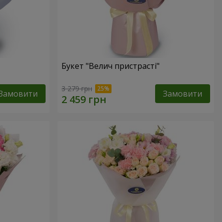
Букет "Велич пристрасті"
3 279 грн
Замовити
Замовити