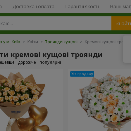
a
Доставка і оплата
Гарантії якості
Наші ма
Знайт
в у м. Київ
> Квіти >
Троянди кущові
> Кремові кущові троян
ти кремові кущові троянди
ешевше
дорожче
популярні