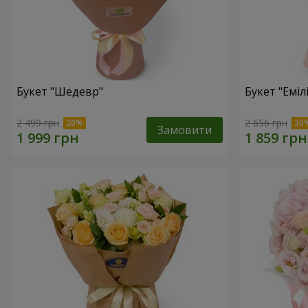
Букет "Шедевр"
Букет "Еміл
2 499 грн
2 656 грн
Замовити