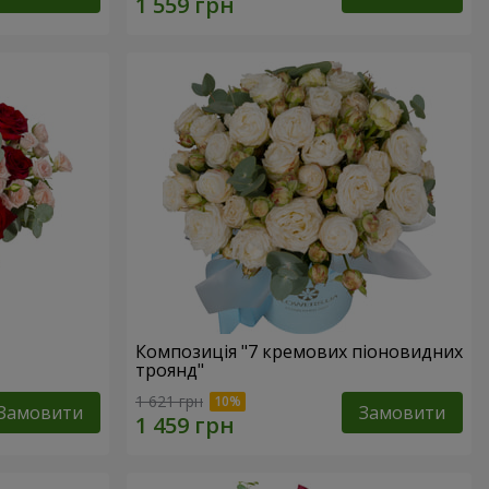
Композиція "7 кремових піоновидних
троянд"
1 621 грн
Замовити
Замовити