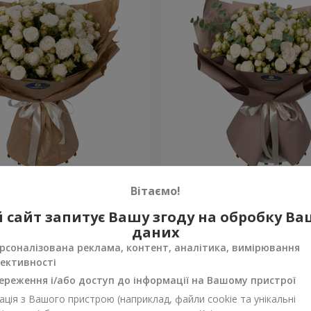
 кремових піоновидних
Букет з 21 кремової піон
Вітаємо!
троянди
4 665 грн
 сайт запитує Вашу згоду на обробку В
Замовити
даних
рсоналізована реклама, контент, аналітика, вимірювання
ективності
ереження і/або доступ до інформації на Вашому пристрої
ція з Вашого пристрою (наприклад, файли cookie та унікальні