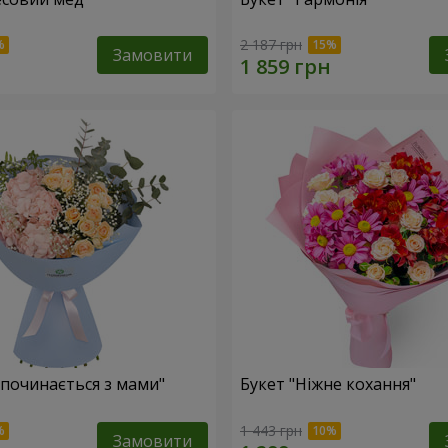
2 187 грн
Замовити
 починається з мами"
Букет "Ніжне кохання"
1 443 грн
Замовити