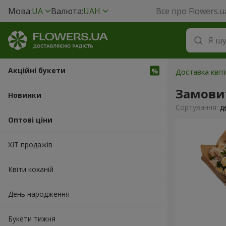
Мова:
UA
Валюта:
UAH
Все про Flowers.u
Акційні букети
Доставка квіті
Замови
Новинки
Сортування:
д
Оптові ціни
ХІТ продажів
Квіти коханій
День народження
Букети тижня