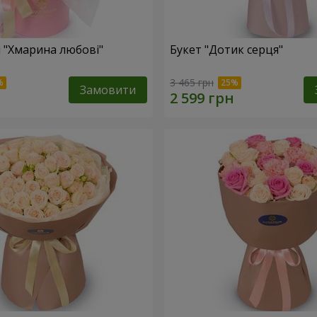
 "Хмарина любові"
Букет "Дотик серця"
3 465 грн
Замовити