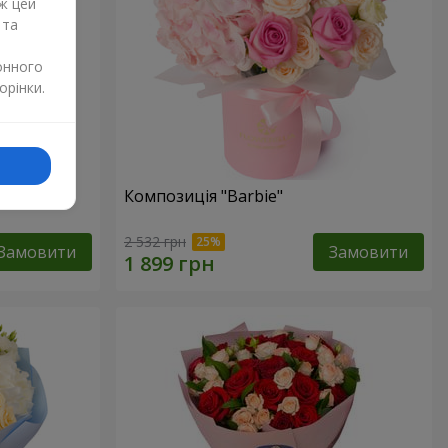
ж цей
 та
онного
орінки.
Композиція "Barbie"
2 532 грн
Замовити
Замовити