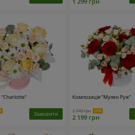
"Charlotte"
Композиція "Мулен Руж"
2 749 грн
Замовити