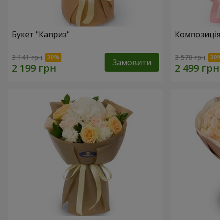
Букет "Каприз"
Композиція
3 141 грн
3 570 грн
Замовити