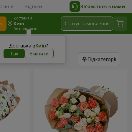
газини
Відгуки
Зв’яжіться з нами
Доставка в
и
Київ
Статус замовлення
безкоштовно
ди
Доставка в
Київ
?
Так
Змінити
Підкатегорії