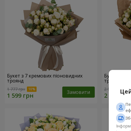
Букет з 7 кремових піоновидних
Букет з 15
троянд
троянд
1 777 грн
2 949 грн
Цей
Замовити
Пе
еф
Зб
Інформа