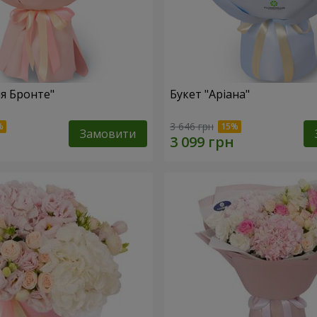
ія Бронте"
Букет "Аріана"
3 646 грн
Замовити