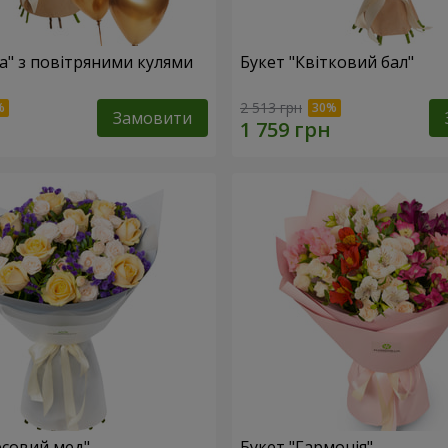
са" з повітряними кулями
Букет "Квітковий бал"
2 513 грн
Замовити
есовий мед"
Букет "Гармонія"