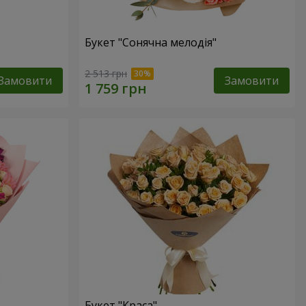
Букет "Сонячна мелодія"
2 513 грн
Замовити
Замовити
Букет "Краса"