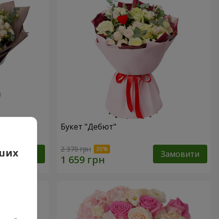
овидної
Букет "Дебют"
2 370 грн
аших
Замовити
Замовити