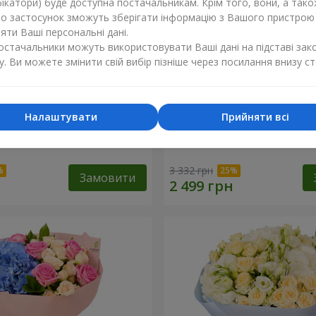
ікатори) буде доступна постачальникам. Крім того, вони, а тако
бо застосунок зможуть зберігати інформацію з Вашого пристрою
ти Ваші персональні дані.
постачальники можуть використовувати Ваші дані на підставі зак
у. Ви можете змінити свій вибір пізніше через посилання внизу ст
Налаштувати
Прийняти всі
итна казка"
Композиція "Absolute"
3 332 грн
Замовити