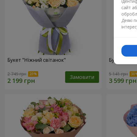
ідентиф
сайт а
обробля
Деякі 
інтерес
Букет "Ніжний світанок"
Букет "Блак
2 749 грн
5 141 грн
Замовити