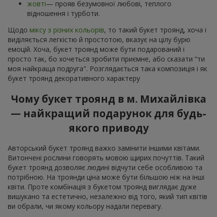
жовті
— прояв безумовної любові, теплого
відношення і турботи.
Щодо
міксу з різних кольорів
, то такий букет троянд, хоча і
виділяється легкістю й простотою, вказує на цілу бурю
емоцій. Хоча, букет троянд може бути подарований і
просто так, бо хочеться зробити приємне, або сказати “ти
моя найкраща подруга". Розглядається така композиція і як
букет троянд декоративного характеру
Чому букет троянд в м. Михайлівка
— найкращий подарунок для будь-
якого приводу
Авторський букет троянд важко замінити іншими квітами.
Витончені рослини говорять мовою щирих почуттів. Такий
букет троянд дозволяє людині відчути себе особливою та
потрібною. На троянди ціна може бути більшою ніж на інші
квіти. Проте комбінація з букетом троянд виглядає дуже
вишукано та естетично, незалежно від того, який тип квітів
ви обрали, чи якому кольору надали перевагу.