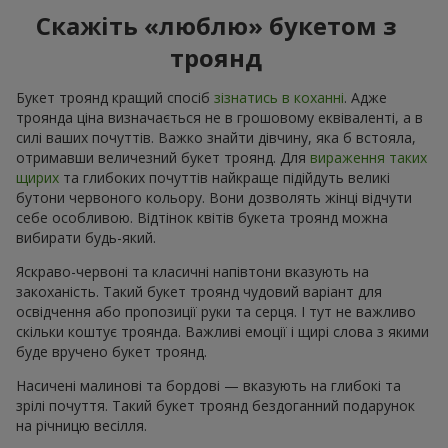
Скажіть «люблю» букетом з
троянд
Букет троянд кращий спосіб
зізнатись в коханні
. Адже
троянда ціна визначається не в грошовому еквіваленті, а в
силі ваших почуттів. Важко знайти дівчину, яка б встояла,
отримавши величезний букет троянд. Для
вираження таких
щирих
та глибоких почуттів найкраще підійдуть великі
бутони червоного кольору. Вони дозволять жінці відчути
себе особливою. Відтінок квітів букета троянд можна
вибирати будь-який.
Яскраво-червоні та класичні напівтони вказують на
закоханість. Такий букет троянд чудовий варіант для
освідчення або пропозиції руки та серця. І тут не важливо
скільки коштує троянда. Важливі емоції і щирі слова з якими
буде вручено букет троянд.
Насичені малинові та бордові — вказують на глибокі та
зрілі почуття. Такий букет троянд бездоганний подарунок
на річницю весілля.