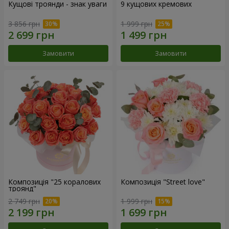
Кущові троянди - знак уваги
9 кущових кремових
3 856 грн
1 999 грн
Замовити
Замовити
Композиція "25 коралових
Композиція "Street love"
троянд"
2 749 грн
1 999 грн