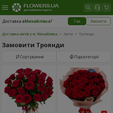
Доставка в
Михайлівка
?
Так
Змінити
Доставка в
Михайлівка
|
928 грн
Доставка квітів у м. Михайлівка
> Квіти > Троянди
Замовити Троянди
Сортування
Підкатегорії