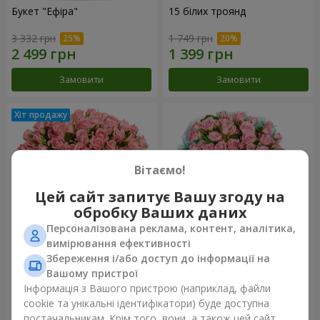
Букет "Ефіра"
15 білих троянд
3 332 грн
1 749 грн
Замовити
Замовити
Вітаємо!
Цей сайт запитує Вашу згоду на
обробку Ваших даних
Персоналізована реклама, контент, аналітика,
вимірювання ефективності
Збереження і/або доступ до інформації на
Квіти в коробці "Рожевий
Композиція "Балада про
оазис"
маму"
Вашому пристрої
2 824 грн
2 199 грн
Інформація з Вашого пристрою (наприклад, файли
cookie та унікальні ідентифікатори) буде доступна
постачальникам. Крім того, вони, а також цей сайт