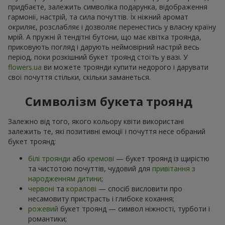
придбаєте, залежить символіка подарунка, відображення
гармонії, настрій, та сила почуттів. Їх ніжний аромат
окриляє, розслабляє і дозволяє перенестись у власну країну
мрій. А пружні й тендітні бутони, що має квітка троянда,
приковують погляд і дарують неймовірний настрій весь
період, поки розкішний букет троянд стоїть у вазі. У
flowers.ua
ви можете троянди купити недорого і дарувати
свої почуття стільки, скільки заманеться.
Символізм букета троянд
Залежно від того, якого кольору квіти використані
залежить те, які позитивні емоції і почуття несе обраний
букет троянд:
білі троянди
або
кремові
— букет троянд із щирістю
та чистотою почуттів, чудовий для
привітання з
народженням дитини
;
червоні
та
коралові
— спосіб висловити про
несамовиту пристрасть і глибоке кохання;
рожевий
букет троянд — символ ніжності, турботи і
романтики;