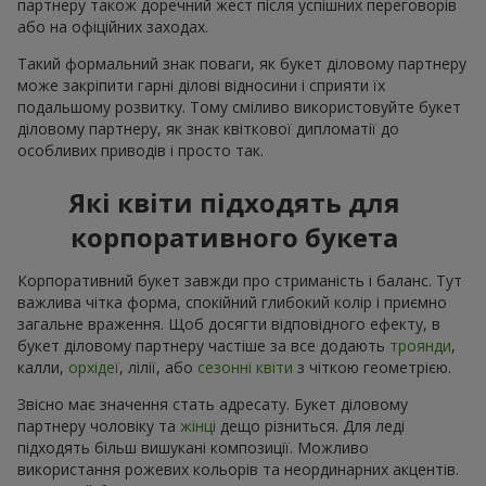
партнеру також доречний жест після успішних переговорів
або на офіційних заходах.
Такий формальний знак поваги, як букет діловому партнеру
може закріпити гарні ділові відносини і сприяти їх
подальшому розвитку. Тому сміливо використовуйте букет
діловому партнеру, як знак квіткової дипломатії до
особливих приводів і просто так.
Які квіти підходять для
корпоративного букета
Корпоративний букет завжди про стриманість і баланс. Тут
важлива чітка форма, спокійний глибокий колір і приємно
загальне враження. Щоб досягти відповідного ефекту, в
букет діловому партнеру частіше за все додають
троянди
,
калли,
орхідеї
, лілії, або
сезонні квіти
з чіткою геометрією.
Звісно має значення стать адресату. Букет діловому
партнеру чоловіку та
жінці
дещо різниться. Для леді
підходять більш вишукані композиції. Можливо
використання рожевих кольорів та неординарних акцентів.