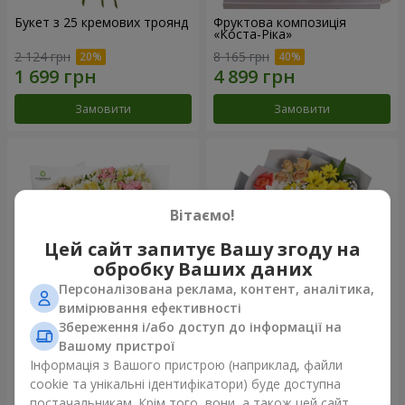
Букет з 25 кремових троянд
Фруктова композиція
«Коста-Ріка»
2 124 грн
8 165 грн
Замовити
Замовити
Вітаємо!
Цей сайт запитує Вашу згоду на
обробку Ваших даних
Персоналізована реклама, контент, аналітика,
вимірювання ефективності
Збереження і/або доступ до інформації на
Букет "Хрещатик"
Букет "Ми та літо"
Вашому пристрої
Інформація з Вашого пристрою (наприклад, файли
3 799 грн
1 510 грн
cookie та унікальні ідентифікатори) буде доступна
постачальникам. Крім того, вони, а також цей сайт