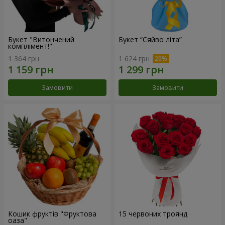
Букет "Витончений
Букет “Сяйво літа”
комплімент!"
1 364 грн
1 624 грн
Замовити
Замовити
Кошик фруктів "Фруктова
15 червоних троянд
оаза"