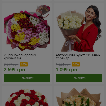
25 різнокольорових
Авторський букет "11 білих
хризантем!
троянд!"
3 374 грн
1 221 грн
Замовити
Замовити