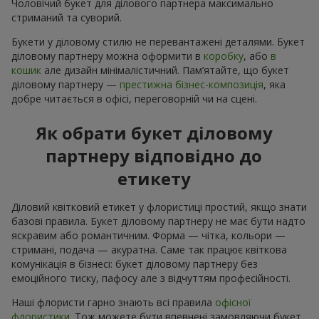
Чоловічий букет для ділового партнера максимально
стриманий та суворий.
Букети у діловому стилю не перевантажені деталями. Букет
діловому партнеру можна оформити в
коробку
, або
в
кошик
але дизайн мінімалістичний. Пам’ятайте, що букет
діловому партнеру —
престижна бізнес-композиція
, яка
добре читається в офісі, переговорній чи на сцені.
Як обрати букет діловому
партнеру відповідно до
етикету
Діловий квітковий етикет у флористиці простий, якщо знати
базові правила. Букет діловому партнеру не має бути надто
яскравим або романтичним. Форма — чітка, кольори —
стримані, подача — акуратна. Саме так працює квіткова
комунікація в бізнесі: букет діловому партнеру без
емоційного тиску, пафосу але з відчуттям професійності.
Наші флористи гарно знають всі правила
офісної
флористики
. Тож можете бути впевнені замовляючи букет