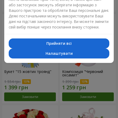
або застосунок зможуть зберігати інформацію з
Замовити
Замовити
Вашого пристрою та обробляти Ваші персональні дані.
Деякі постачальники можуть використовувати Ваші
дані на підставі законного інтересу. Ви можете змінити
свій вибір пізніше через посилання внизу сторінки.
Прийняти всі
Налаштувати
Букет "15 жовтих троянд"
Композиція "Червоний
оксамит"
1 554 грн
1 399 грн
Замовити
Замовити