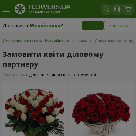
Доставка в
Михайлівка
?
Так
Змінити
Доставка в
Михайлівка
|
928 грн
Доставка квітів у м. Михайлівка
> Кому > Діловому партнеру
Замовити квіти діловому
партнеру
Сортування:
дешевше
дорожче
популярні