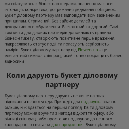
ми спілкуємось з бізнес-партнерами, значення має все:
інтонація, конкретика, дотримання дедлайнів і обіцянок.
Букет діловому партнеру має відповідати всім зазначеним
принципам. Стриманий. Без зайвих деталей та
декоративного обрамлення. Елегантний та дорогий. Самі
такі квіти для ділових партнерів доповнюють правила
бізнес-етикету, створюють позитивне перше враження,
підкреслюють статус події та показують серйозність
намірів. Букет діловому партнеру від
Flowers.ua
– це
елегантний символ співпраці, який точно покращить бізнес
відносини
Коли дарують букет діловому
партнеру
Букет діловому партнеру дарують не лише на знак
підписання певної угоди. Приводів для
подарунка
значно
більше, ніж здається на перший погляд. Квіти діловому
партнеру можна вручити з нагоди відкриття офісу, або
річниці співпраці, або просто як подарунок до певного
календарного свята чи
дня народження
. Букет діловому