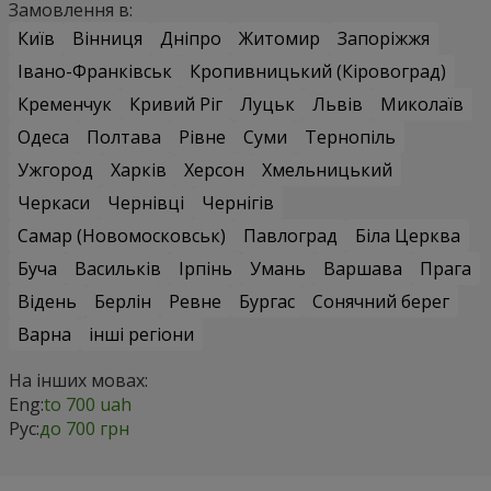
Замовлення в:
Київ
Вінниця
Дніпро
Житомир
Запоріжжя
Івано-Франківськ
Кропивницький (Кіровоград)
Кременчук
Кривий Ріг
Луцьк
Львів
Миколаїв
Одеса
Полтава
Рівне
Суми
Тернопіль
Ужгород
Харків
Херсон
Хмельницький
Черкаси
Чернівці
Чернігів
Самар (Новомосковськ)
Павлоград
Біла Церква
Буча
Васильків
Ірпінь
Умань
Варшава
Прага
Відень
Берлін
Ревне
Бургас
Сонячний берег
Варна
інші регіони
На інших мовах:
Eng:
to 700 uah
Рус:
до 700 грн