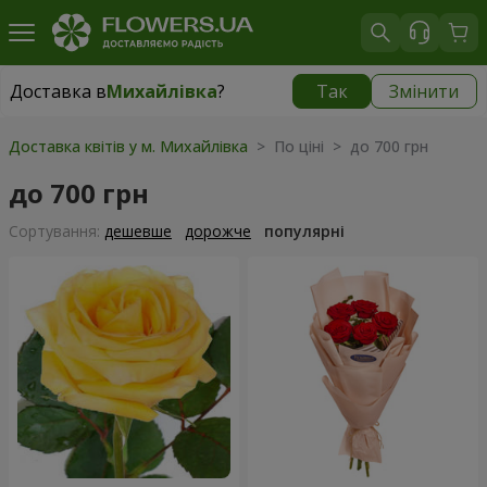
Доставка в
Михайлівка
?
Так
Змінити
Доставка в
Михайлівка
|
928 грн
Доставка квітів у м. Михайлівка
> По ціні > до 700 грн
до 700 грн
Сортування:
дешевше
дорожче
популярні