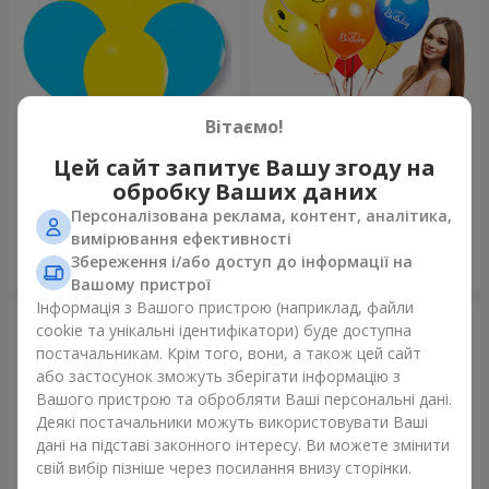
Вітаємо!
Колекція куль "Україна"
Колекція кульок "Веселий
Цей сайт запитує Вашу згоду на
День Народження" - 7
обробку Ваших даних
кульок
Персоналізована реклама, контент, аналітика,
вимірювання ефективності
Збереження і/або доступ до інформації на
Замовити
Замовити
Вашому пристрої
Інформація з Вашого пристрою (наприклад, файли
cookie та унікальні ідентифікатори) буде доступна
постачальникам. Крім того, вони, а також цей сайт
або застосунок зможуть зберігати інформацію з
Вашого пристрою та обробляти Ваші персональні дані.
Деякі постачальники можуть використовувати Ваші
дані на підставі законного інтересу. Ви можете змінити
свій вибір пізніше через посилання внизу сторінки.