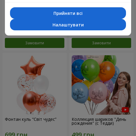
Прийняти всі
Мікс гелієвих кульок
Колекція кульок "Веселий
"Привітання!"
День Народження" - 3
кульки
Налаштувати
Замовити
Замовити
Фонтан куль “Світ чудес”
Коллекция шариков "День
рождения" (с Тедди)