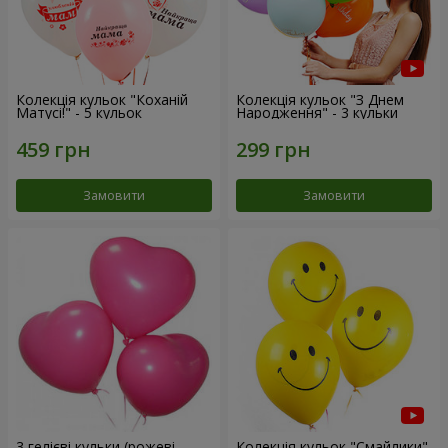
Колекція кульок "Коханій
Колекція кульок "З Днем
Матусі!" - 5 кульок
Народження" - 3 кульки
Замовити
Замовити
3 гелієві кульки (рожеві
Колекція кульок "Смайлики"