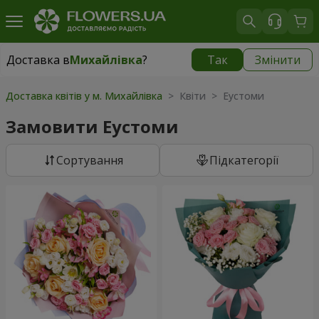
Доставка в
Михайлівка
?
Так
Змінити
Доставка в
Михайлівка
|
928 грн
Доставка квітів у м. Михайлівка
> Квіти > Еустоми
Замовити Еустоми
Сортування
Підкатегорії