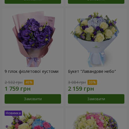
9 гілок фіолетової еустоми
Букет "Лавандове небо"
2 932 грн
3 084 грн
Замовити
Замовити