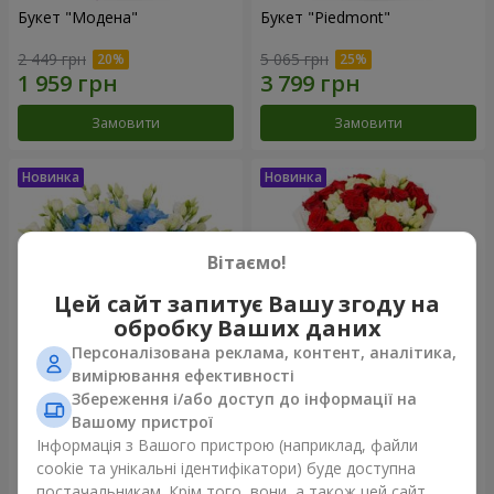
Букет "Модена"
Букет "Piedmont"
2 449 грн
5 065 грн
Замовити
Замовити
Вітаємо!
Цей сайт запитує Вашу згоду на
обробку Ваших даних
Персоналізована реклама, контент, аналітика,
вимірювання ефективності
Збереження і/або доступ до інформації на
Композиція "Сільвія"
Букет "Katarina"
Вашому пристрої
3 856 грн
2 874 грн
Інформація з Вашого пристрою (наприклад, файли
cookie та унікальні ідентифікатори) буде доступна
постачальникам. Крім того, вони, а також цей сайт