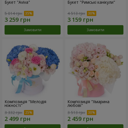
Букет "Aviva"
Букет "Римські канікули"
5 014 грн
4 513 грн
Замовити
Замовити
Композиція "Мелодія
Композиція "Хмарина
ніжності"
любові"
3 332 грн
3 513 грн