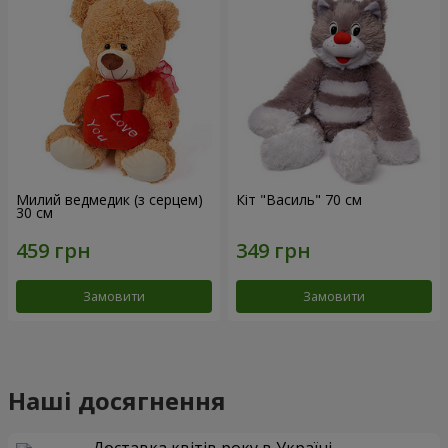
Милий ведмедик (з серцем)
Кіт "Василь" 70 см
30 см
Замовити
Замовити
Наші досягнення
Доставка квітів року в Україні