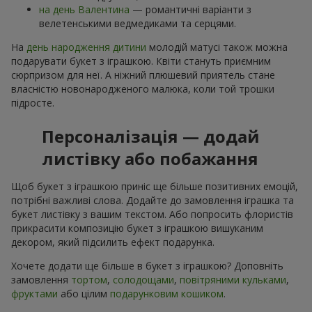
на день Валентина
— романтичні варіанти з
велетенськими ведмедиками та серцями.
На
день народження дитини
молодій матусі також можна
подарувати букет з іграшкою. Квіти стануть приємним
сюрпризом для неї. А ніжний плюшевий приятель стане
власністю новонародженого малюка, коли той трошки
підросте.
Персоналізація — додай
листівку або побажання
Щоб букет з іграшкою приніс ще більше позитивних емоцій,
потрібні важливі слова. Додайте до замовлення іграшка та
букет листівку з вашим текстом. Або попросить флористів
прикрасити композицію букет з іграшкою вишуканим
декором, який підсилить ефект подарунка.
Хочете додати ще більше в букет з іграшкою? Доповніть
замовлення
тортом
,
солодощами
,
повітряними кульками
,
фруктами
або цілим
подарунковим кошиком
.