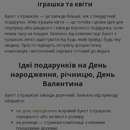
іграшка та квіти
Букет з іграшкою — це завжди більше, ніж стандартний
подарунок. М’які іграшки квіти — це готова і цікава ідея для
сюрпризу або швидкого і завжди влучного подарунка, коли
немає часу на пошуки. Залежно від комплектації букет з
іграшкою легко адаптувати під будь-який привід і будь-яку
людину. Просто підберіть потрібну флористичну
композицію і витончений сюрприз готовий до видачі.
Ідеї подарунків на День
народження, річницю, День
Валентина
Букет з іграшкою завжди доречний. Залежно від приводу
обирайте:
на день народження
яскравий букет з іграшкою
середнього або великого розміру;
на річницю — стримані композиції з ніжними
плюшевими друзями;