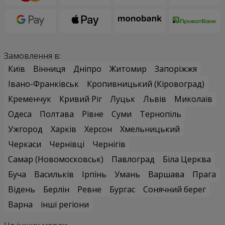
Замовлення в:
Київ
Вінниця
Дніпро
Житомир
Запоріжжя
Івано-Франківськ
Кропивницький (Кіровоград)
Кременчук
Кривий Ріг
Луцьк
Львів
Миколаїв
Одеса
Полтава
Рівне
Суми
Тернопіль
Ужгород
Харків
Херсон
Хмельницький
Черкаси
Чернівці
Чернігів
Самар (Новомосковськ)
Павлоград
Біла Церква
Буча
Васильків
Ірпінь
Умань
Варшава
Прага
Відень
Берлін
Ревне
Бургас
Сонячний берег
Варна
інші регіони