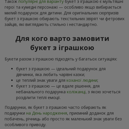
Також
популярні для варіанту
букет з іграшкою є мультяшні
герої та кумедні персонажі — особливо якщо вибирається
милий подарунок для дитини. Для оригінальних сюрпризів
букет з іграшкою обирають текстильних звірят чи фетрових
зайців, які виглядають стильно і нестандартно.
Для кого варто замовити
букет з іграшкою
Букети разом з іграшкою підходять у багатьох ситуаціях:
букет з іграшкою — ідеальний подарунок для
дівчинки, яка любить чарівні казки;
це теплий знак уваги для
коханої людини
;
букет з іграшкою — це вдале рішення, для
небанального подарунка
коліжанці
, з якою хочеться
розділити теплі емоції.
Подарунки, як букет з іграшкою часто обирають як
подарунки
на День народження
, приємний доданок для
побачень, річниць або просто як маленький знак уваги без
особливого приводу.