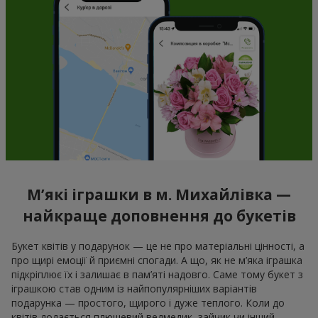
М’які іграшки в м. Михайлівка —
найкраще доповнення до букетів
Букет квітів у подарунок — це не про матеріальні цінності, а
про щирі емоції й приємні спогади. А що, як не м’яка іграшка
підкріплює їх і залишає в пам’яті надовго. Саме тому букет з
іграшкою став одним із найпопулярніших варіантів
подарунка — простого, щирого і дуже теплого. Коли до
квітів додається плюшевий ведмедик, зайчик чи інший