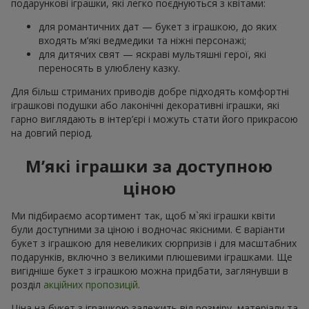
подарункові іграшки, які легко поєднуються з квітами:
для романтичних дат — букет з іграшкою, до яких
входять м’які ведмедики та ніжні персонажі;
для дитячих свят — яскраві мультяшні герої, які
переносять в улюблену казку.
Для більш стриманих приводів добре підходять комфортні
іграшкові подушки або лаконічні декоративні іграшки, які
гарно виглядають в інтер’єрі і можуть стати його прикрасою
на довгий період.
М’які іграшки за доступною
ціною
Ми підбираємо асортимент так, щоб м`які іграшки квіти
були доступними за ціною і водночас якісними. Є варіанти
букет з іграшкою для невеликих сюрпризів і для масштабних
подарунків, включно з великими плюшевими іграшками. Ще
вигідніше букет з іграшкою можна придбати, заглянувши в
розділ
акційних пропозицій
.
Ціна на букет з іграшкою залежить від розміру, матеріалу та