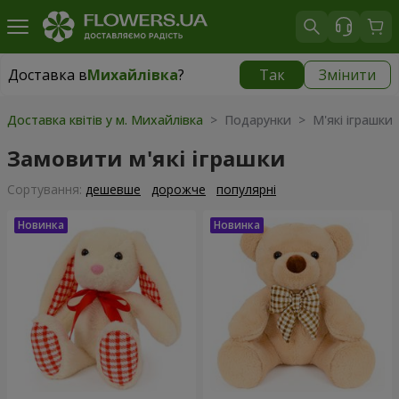
Доставка в
Михайлівка
?
Так
Змінити
Доставка в
Михайлівка
|
928 грн
Доставка квітів у м. Михайлівка
> Подарунки > М'які іграшки
Замовити м'які іграшки
Сортування:
дешевше
дорожче
популярні