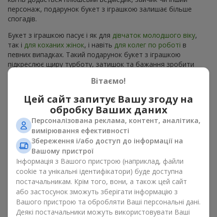
персонаж, подарунок букет з іграшкою залишає більше
спогадів.
Букет з іграшкою пасує і як для
дівчаток молодшого віку
,
так і
для коханих жінок
, і навіть
для колег по роботі
в
певних випадках. Такий подарунок букет з іграшкою
підкреслює щиру турботу, затишок та бажання зробити
людині приємно. На
flowers.ua
можна знайти різноманітні
Вітаємо!
пропозиції на будь-який смак та бюджет, щоб зробити
подарунок в м. Михайлівка незабутнім.
Цей сайт запитує Вашу згоду на
обробку Ваших даних
Як м’яка іграшка підкреслює
Персоналізована реклама, контент, аналітика,
емоції разом із квітами
вимірювання ефективності
Збереження і/або доступ до інформації на
Вашому пристрої
Букет з іграшкою — універсальне і завжди влучне рішення.
Таке поєднання подвоює емоції та дає можливість
Інформація з Вашого пристрою (наприклад, файли
оновлювати їх в пам’яті, кожен раз, коли плюшевий
cookie та унікальні ідентифікатори) буде доступна
приятель потрапляє у поле зору Разом букет з іграшкою
постачальникам. Крім того, вони, а також цей сайт
працюють ідеально. Квіти та іграшка створюють баланс між
або застосунок зможуть зберігати інформацію з
красою і ніжністю, а ще залишають приємний подарунок на
Вашого пристрою та обробляти Ваші персональні дані.
довгі роки.
Деякі постачальники можуть використовувати Ваші