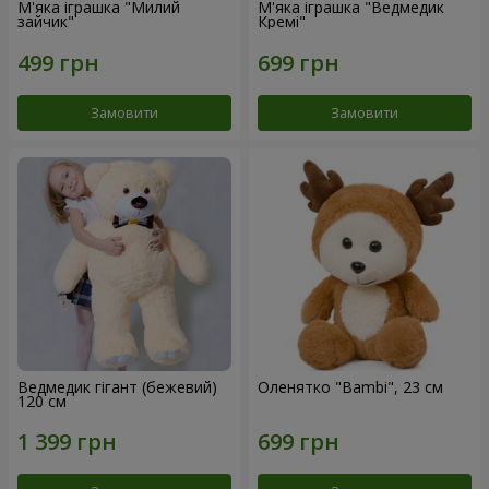
М'яка іграшка "Милий
М'яка іграшка "Ведмедик
зайчик"
Кремі"
Замовити
Замовити
Ведмедик гігант (бежевий)
Оленятко "Bambi", 23 см
120 см