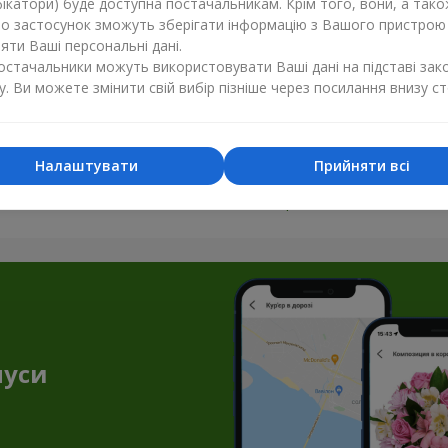
ікатори) буде доступна постачальникам. Крім того, вони, а тако
бо застосунок зможуть зберігати інформацію з Вашого пристрою
ти Ваші персональні дані.
постачальники можуть використовувати Ваші дані на підставі зак
у. Ви можете змінити свій вибір пізніше через посилання внизу ст
Налаштувати
Прийняти всі
Усі фото доставок
Замовити цей товар
нуси