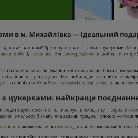
ками в м. Михайлівка — ідеальний подар
в
здається замалим? Пропонуємо вам — квіти з цукерками. Короб
гам по робот
і, і
коханим
, і
близьким родичам
. А щоб квіти в кор
 як витончена ідея і вишуканий жест одночасно. Квіти з цукеркам
ь і гарний настрій надовго. Ми зробили для вас найкращі підбір
росто привітати. Коробка з квітами і солодощами залишає приєм
в з цукерками: найкраще поєднанн
виглядати дуже ефектно. Квіти дарують емоцію тут і зараз, а ко
армонію кольору й смаку, яка завжди працює. Головне — правиль
коханої
, в якому класичні
троянди
доповнені цукерками ferrero r
іум, тут коробка з квітами і солодощами доповнюється вишука