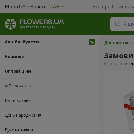
Мова:
UA
Валюта:
UAH
Все про Flowers.u
Акційні букети
Доставка квіт
Замовит
Новинки
Сортування:
д
Оптові ціни
ХІТ продажів
Квіти коханій
День народження
Букети тижня