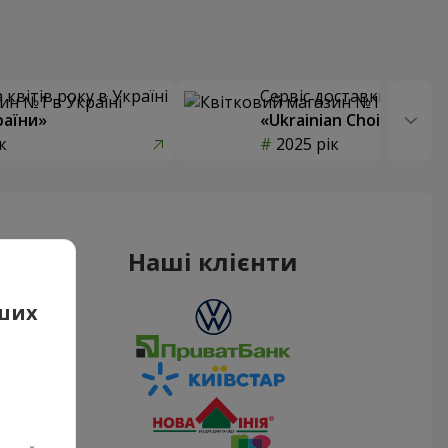
квітів року в Україні
Сервіс доставки квітів
раїни»
«Ukrainian Choice»
к
2025 рік
Наші клієнти
аших