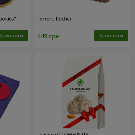
ookies"
Ferrero Rocher
Замовити
Замовити
Цукерки FLOWERS.UA