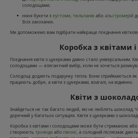
солодощами;
ніжні букети з
еустоми
,
тюльпанів
або
альстромерій
д
Всіх закоханих.
Ми допоможемо вам підібрати найкраще поєднання квітково
Коробка з квітами
Поєднання квіти з цукерками давно стало універсальним. Кві
солодощами — елегантний вибір, коли не хочеться ризикува
Солодощі додають подарунку тепла. Вони сприймаються як 
працюють добре, а квіти з цукерками, взагалі, на відмінно.
Квіти з шоколад
Знайдеться не так багато людей, які не люблять шоколад. 
доречний у багатьох ситуаціях. Квіти з цукерками з шоколаду
Коробка з квітами і солодощами може бути стриманою або я
створюють
троянди
або
півонії
, а солодкий післясмак дають