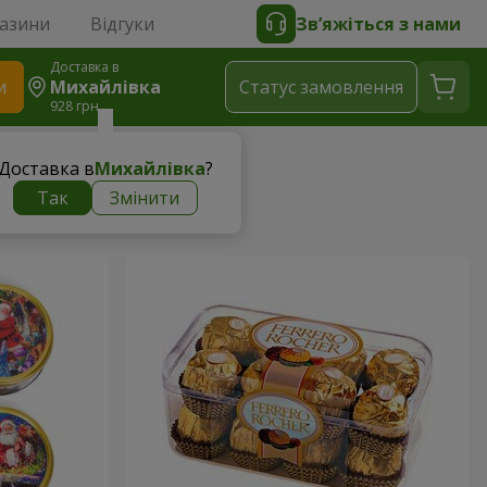
газини
Відгуки
Зв’яжіться з нами
Доставка в
и
Михайлівка
Статус замовлення
928 грн
Доставка в
Михайлівка
?
Так
Змінити