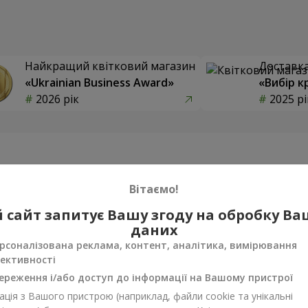
Найкращий квітковий магазин
Доставка 
«Ukrainian Business Award»
«Вибір к
2026 рік
2025 рі
Фотогалерея
Вітаємо!
 сайт запитує Вашу згоду на обробку В
даних
рсоналізована реклама, контент, аналітика, вимірювання
ективності
ереження і/або доступ до інформації на Вашому пристрої
ція з Вашого пристрою (наприклад, файли cookie та унікальні