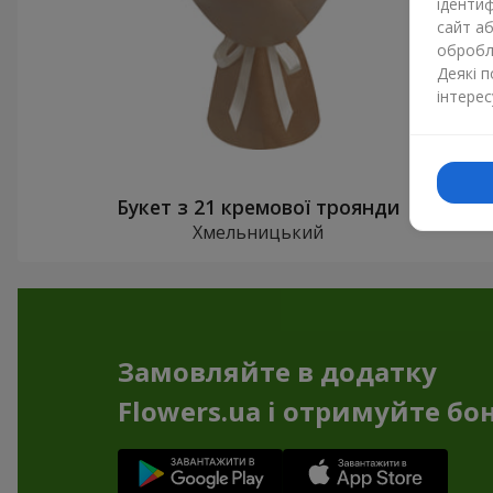
ідентиф
сайт а
обробля
Деякі 
інтерес
Букет з 21 кремової троянди
Хмельницький
Замовляйте в додатку
Flowers.ua і отримуйте бо