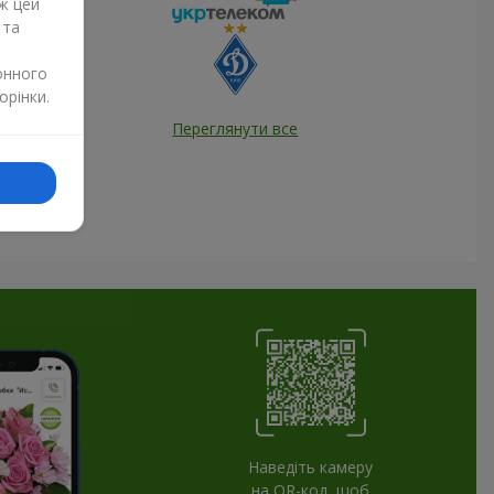
ж цей
 та
онного
орінки.
Переглянути все
Наведіть камеру
на QR-код, щоб