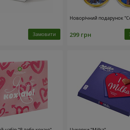
Новорічний подарунок "C
Замовити
 набір "Я тебе кохаю"
Цукерки "Milka"