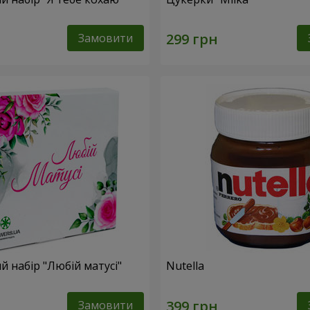
Замовити
 набір "Любій матусі"
Nutella
Замовити