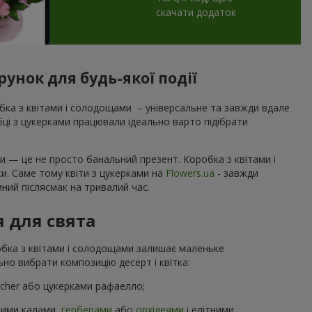
скачати додаток
унок для будь-якої події
ка з квітами і солодощами – універсальне та завжди вдале
обці з цукерками працювали ідеально варто підібрати
и — це не просто банальний презент. Коробка з квітами і
ки. Саме тому квіти з цукерками на
Flowers.ua
- завжди
ний післясмак на тривалий час.
я для свята
робка з квітами і солодощами залишає маленьке
но вибрати композицію десерт і квітка:
ocher або цукерками рафаелло;
ними калами,
герберами
або
орхідеями
і елітними