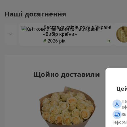
Наші досягнення
Доставка квітів року в Україні
«Вибір країни»
2026 рік
Щойно доставили
Цей
Пе
еф
Зб
Інформа