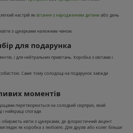
 легкий настрій як
вітання з народженням дитини
або день
квіти з цукерками належним чином.
бір для подарунка
нтів, і для нейтральних привітань. Коробка з квітами і
особистою. Саме тому солодощі на подарунок завжди
жливих моментів
лодощами перетворюється на солодкий сюрприз, який
і і найкращі спогади.
о обирають квіти з цукерками, де флористичний акцент
 виглядає як коробка з любов’ю. Для друзів або колег більше