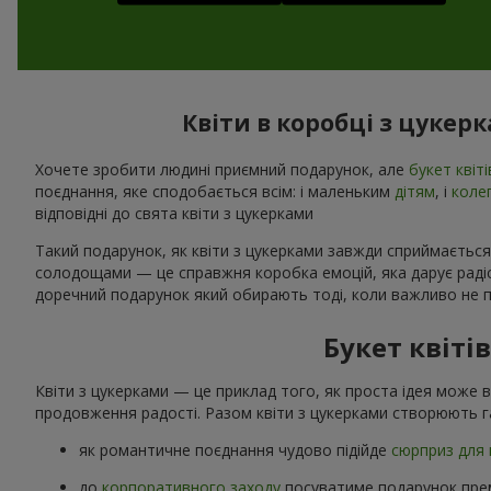
Квіти в коробці з цукер
Хочете зробити людині приємний подарунок, але
букет квіті
поєднання, яке сподобається всім: і маленьким
дітям
, і
коле
відповідні до свята квіти з цукерками
Такий подарунок, як квіти з цукерками завжди сприймається
солодощами — це справжня коробка емоцій, яка дарує радіст
доречний подарунок який обирають тоді, коли важливо не п
Букет квіті
Квіти з цукерками — це приклад того, як проста ідея може 
продовження радості. Разом квіти з цукерками створюють г
як романтичне поєднання чудово підійде
сюрприз для 
до
корпоративного заходу
посуватиме подарунок прем