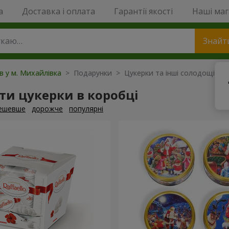
a
Доставка і оплата
Гарантії якості
Наші ма
Знайт
ів у м. Михайлівка
> Подарунки > Цукерки та інші солодощі
и цукерки в коробці
ешевше
дорожче
популярні