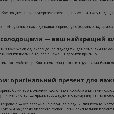
обре поєднуються з цукерками merci, підтримуючи ніжну подачу і
го міксу із ласощами до вашого приводу і оформимо подарунок 
 і солодощами — ваш найкращий ви
ти з цукерками однаково добре підходять і для романтичних моме
ти купити щось не те, але є бажання зробити приємно.
символ турботи і роблять композицію квіти з цукерками більш 
ом: оригінальний презент для ва
Чорний, білий або молочний, шоколадна коробка з квітами і со
, як, наприклад, цукерки мерсі, дарують отримувачу тепло в серц
скравою — усе залежить від події та людини. Для коханої част
 цукерки рафаелло чи ferrero rocher. Такий оригінальний варіант