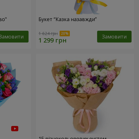
во"
Букет “Казка назавжди”
1 624 грн
Замовити
Замовити
15 різнокольорових еустом