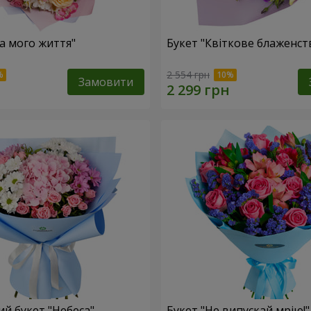
ка мого життя"
Букет "Квіткове блаженст
2 554 грн
Замовити
й букет "Небеса"
Букет "Не випускай мрію!"