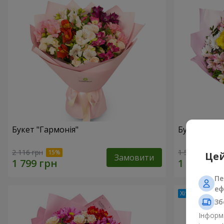
Букет "Гармонія"
Букет квіті
2 116 грн
1 554 грн
Цей
Замовити
Пе
еф
Зб
Інформа