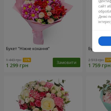
ідентиф
сайт а
обробля
Деякі 
інтерес
Букет "Ніжне кохання"
Букет "Квіт
1 443 грн
2 513 грн
Замовити