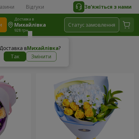
газини
Відгуки
Зв’яжіться з нами
Доставка в
и
Михайлівка
Статус замовлення
928 грн
Доставка в
Михайлівка
?
Так
Змінити