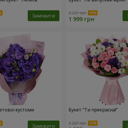
2 221 грн
Замовити
летової еустоми
Букет "Ти прекрасна!"
2 221 грн
Замовити