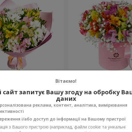
в "Чудовий настрій"
Квіти в коробці "Яскрава 
Вітаємо!
2 069 грн
 сайт запитує Вашу згоду на обробку В
Замовити
даних
рсоналізована реклама, контент, аналітика, вимірювання
ективності
ереження і/або доступ до інформації на Вашому пристрої
ція з Вашого пристрою (наприклад, файли cookie та унікальні