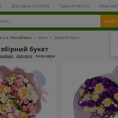
a
Доставка і оплата
Гарантії якості
Наші ма
Знайт
ів у м. Михайлівка
> Квіти > Збірний букет
збірний букет
ешевше
дорожче
популярні