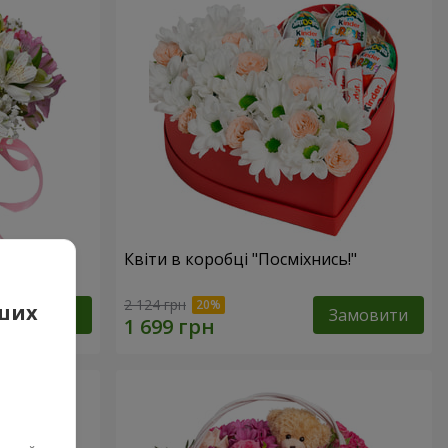
фантазія"
Квіти в коробці "Посміхнись!"
2 124 грн
аших
Замовити
Замовити