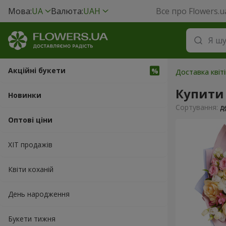
Мова:
UA
Валюта:
UAH
Все про Flowers.u
Акційні букети
Доставка квіт
Купити 
Новинки
Сортування:
д
Оптові ціни
ХІТ продажів
Квіти коханій
День народження
Букети тижня