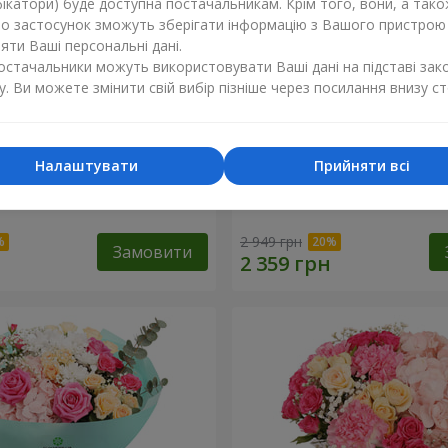
ікатори) буде доступна постачальникам. Крім того, вони, а тако
бо застосунок зможуть зберігати інформацію з Вашого пристрою
ти Ваші персональні дані.
постачальники можуть використовувати Ваші дані на підставі зак
у. Ви можете змінити свій вибір пізніше через посилання внизу ст
Налаштувати
Прийняти всі
ковий бал"
Кошик "Закоханий сад"
2 949 грн
Замовити