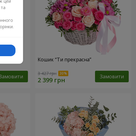
ж цей
 та
онного
орінки.
Кошик “Ти прекрасна”
3 427 грн
Замовити
Замовити