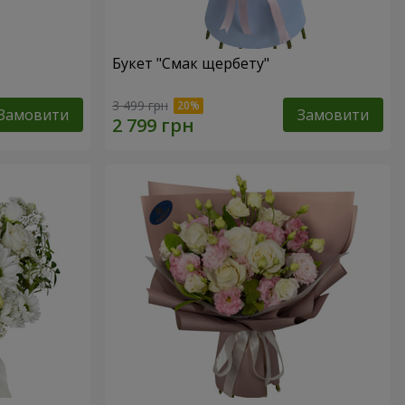
Букет "Смак щербету"
3 499 грн
Замовити
Замовити