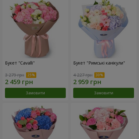
Букет "Cаvalli"
Букет "Римські канікули"
3 279 грн
4 227 грн
Замовити
Замовити