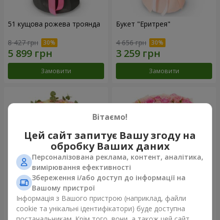
51 кущова рожева троянда
Букет "Еритрея"
8 427 грн
4 656 грн
Замовити
Замовити
Вітаємо!
Цей сайт запитує Вашу згоду на
обробку Ваших даних
Персоналізована реклама, контент, аналітика,
вимірювання ефективності
Збереження і/або доступ до інформації на
Вашому пристрої
Букет "Nude Perfume"
Букет "Рожева ніжність"
Інформація з Вашого пристрою (наприклад, файли
cookie та унікальні ідентифікатори) буде доступна
3 058 грн
4 513 грн
постачальникам. Крім того, вони, а також цей сайт