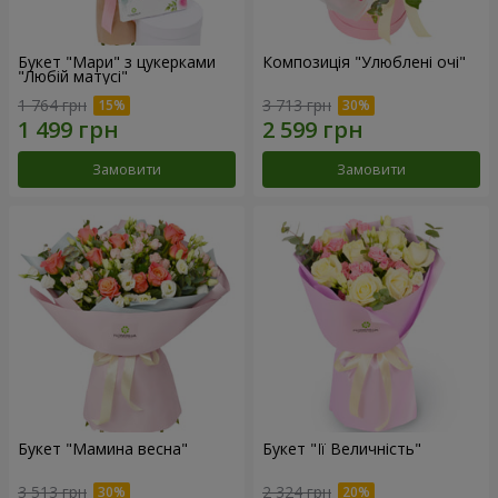
Букет "Мари" з цукерками
Композиція "Улюблені очі"
"Любій матусі"
1 764 грн
3 713 грн
Замовити
Замовити
Букет "Мамина весна"
Букет "Її Величність"
3 513 грн
2 324 грн