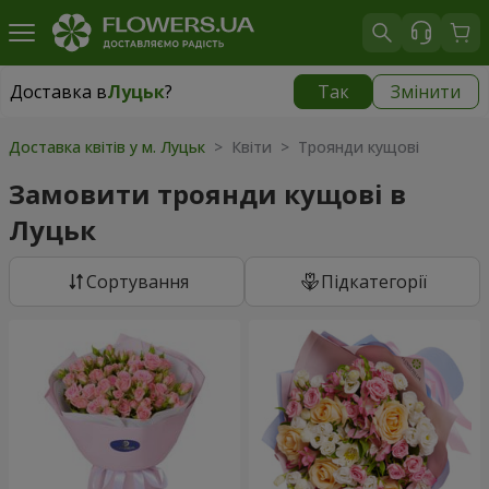
Доставка в
Луцьк
?
Так
Змінити
Доставка в
Луцьк
|
безкоштовно
Доставка квітів у м. Луцьк
> Квіти > Троянди кущові
Замовити троянди кущові в
Луцьк
Сортування
Підкатегорії