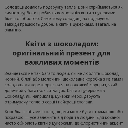
Солодощі додають подарунку тепла. Вони сприймаються як
символ турботи і роблять композицію квіти з цукерками
більш особистою. Саме тому солодощі на подарунок
завжди працюють добре, а квіти з цукерками, взагалі, на
відмінно.
Квіти з шоколадом:
оригінальний презент для
важливих моментів
Знайдеться не так багато людей, які не люблять шоколад.
Чорний, білий або молочний, шоколадна коробка з квітами і
солодощами перетворюється на солодкий сюрприз, який
доречний у багатьох ситуаціях. Квіти з цукерками з
шоколаду, як, наприклад, цукерки мерсі, дарують
отримувачу тепло в серці і найкращі спогади.
Коробка з квітами і солодощами може бути стриманою або
яскравою — усе залежить від події та людини. Для коханої
часто обирають квіти з цукерками, де флористичний акцент