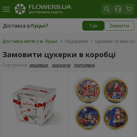
Доставка в
Луцьк
?
Так
Змінити
Доставка в
Луцьк
|
безкоштовно
Доставка квітів у м. Луцьк
> Подарунки > Цукерки та інші со
Замовити цукерки в коробці
Сортування:
дешевше
дорожче
популярні