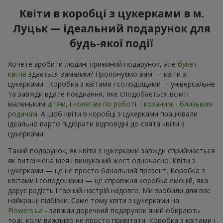
Квіти в коробці з цукерками в м.
Луцьк — ідеальний подарунок для
будь-якої події
Хочете зробити людині приємний подарунок, але
букет
квітів
здається замалим? Пропонуємо вам — квіти з
цукерками. Коробка з квітами і солодощами – універсальне
та завжди вдале поєднання, яке сподобається всім: і
маленьким
дітям
, і
колегам по робот
і, і
коханим
, і
близьким
родичам
. А щоб квіти в коробці з цукерками працювали
ідеально варто підібрати відповідні до свята квіти з
цукерками
Такий подарунок, як квіти з цукерками завжди сприймається
як витончена ідея і вишуканий жест одночасно. Квіти з
цукерками — це не просто банальний презент. Коробка з
квітами і солодощами — це справжня коробка емоцій, яка
дарує радість і гарний настрій надовго. Ми зробили для вас
найкращі підбірки. Саме тому квіти з цукерками на
Flowers.ua
- завжди доречний подарунок який обирають
тоді, коли важливо не просто привітати. Коробка з квітами і