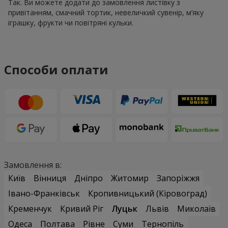
Так. Ви можете додати до замовлення листівку з
привітанням, смачний тортик, невеличкий сувенір, м’яку
іграшку, фрукти чи повітряні кульки.
Способи оплати
Замовлення в:
Київ
Вінниця
Дніпро
Житомир
Запоріжжя
Івано-Франківськ
Кропивницький (Кіровоград)
Кременчук
Кривий Ріг
Луцьк
Львів
Миколаїв
Одеса
Полтава
Рівне
Суми
Тернопіль