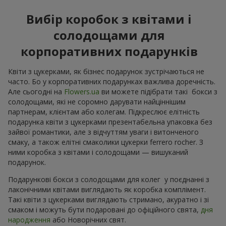
Вибір коробок з квітами і
солодощами для
корпоративних подарунків
Квіти з цукерками, як бізнес подарунок зустрічаються не
часто. Бо у корпоративних подарунках важлива доречність.
Але сьогодні на
Flowers.ua
ви можете підібрати такі бокси з
солодощами, які не соромно дарувати найціннішим
партнерам, клієнтам або колегам. Підкреслює елітність
подарунка квіти з цукерками презентабельна упаковка без
зайвої романтики, але з відчуттям уваги і витонченого
смаку, а також елітні смаколики цукерки ferrero rocher. З
ними коробка з квітами і солодощами — вишуканий
подарунок.
Подарункові бокси з солодощами для колег у поєднанні з
лаконічними квітами виглядають як коробка комплімент.
Такі квіти з цукерками виглядають стримано, акуратно і зі
смаком і можуть бути подаровані до офіційного свята,
дня
народження
або Новорічних свят.