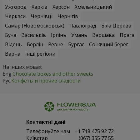
Ужгород
Харків
Херсон
Хмельницький
Черкаси
Чернівці
Чернігів
Самар (Новомосковськ)
Павлоград
Біла Церква
Буча
Васильків
Ірпінь
Умань
Варшава
Прага
Відень
Берлін
Ревне
Бургас
Сонячний берег
Варна
інші регіони
На інших мовах:
Eng:
Chocolate boxes and other sweets
Рус:
Конфеты и прочие сладости
Контактні дані
Телефонуйте нам
+1 718 475 92 72
Київстар
(067) 355 77 55