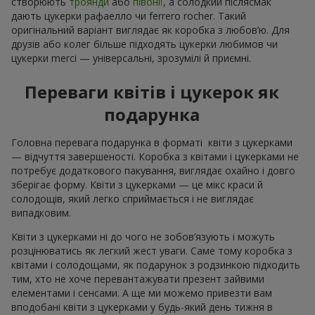
створюють
троянди
або
півонії
, а солодкий післясмак
дають цукерки рафаелло чи ferrero rocher. Такий
оригінальний варіант виглядає як коробка з любов’ю. Для
друзів або колег більше підходять цукерки любимов чи
цукерки merci — універсальні, зрозумілі й приємні.
Переваги квітів і цукерок як
подарунка
Головна перевага подарунка в форматі квіти з цукерками
— відчуття завершеності. Коробка з квітами і цукерками не
потребує додаткового пакування, виглядає охайно і довго
зберігає форму. Квіти з цукерками — це мікс краси й
солодощів, який легко сприймається і не виглядає
випадковим.
Квіти з цукерками ні до чого не зобов’язують і можуть
розцінюватись як легкий жест уваги. Саме тому коробка з
квітами і солодощами, як подарунок з родзинкою підходить
тим, хто не хоче перевантажувати презент зайвими
елементами і сенсами. А ще ми можемо привезти вам
вподобані квіти з цукерками у будь-який день тижня в