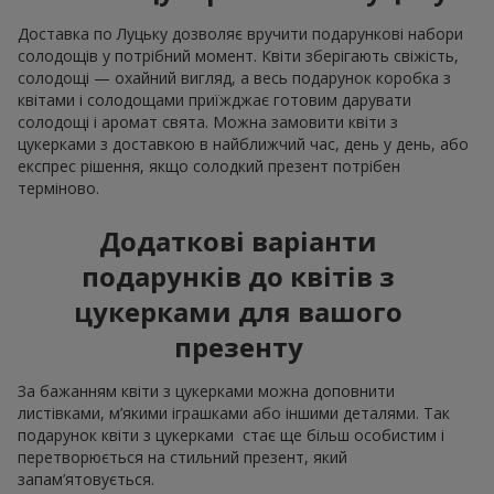
Доставка по Луцьку дозволяє вручити подарункові набори
солодощів у потрібний момент. Квіти зберігають свіжість,
солодощі — охайний вигляд, а весь подарунок коробка з
квітами і солодощами приїжджає готовим дарувати
солодощі і аромат свята. Можна замовити квіти з
цукерками з доставкою в найближчий час, день у день, або
експрес рішення, якщо солодкий презент потрібен
терміново.
Додаткові варіанти
подарунків до квітів з
цукерками для вашого
презенту
За бажанням квіти з цукерками можна доповнити
листівками, м’якими іграшками або іншими деталями. Так
подарунок квіти з цукерками стає ще більш особистим і
перетворюється на стильний презент, який
запам’ятовується.