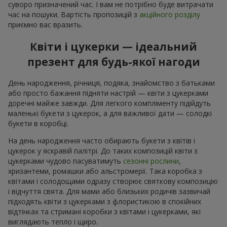
суворо призначений час. І вам не потрібно буде витрачати
час на пошуки. Вартість пропозицій з
акційного розділу
приємно вас вразить.
Квіти і цукерки — ідеальний
презент для будь-якої нагоди
День народження, річниця, подяка, знайомство з батьками
або просто бажання підняти настрій — квіти з цукерками
доречні майже завжди. Для легкого компліменту підійдуть
маленькі букети з цукерок, а для важливої дати — солодкі
букети в коробці.
На день народження часто обирають букети з квітів і
цукерок у яскравій палітрі. До таких композицій квіти з
цукерками чудово пасуватимуть
сезонні рослини
,
хризантеми, ромашки або альстромерії. Така коробка з
квітами і солодощами одразу створює святкову композицію
і відчуття свята. Для мами або близьких родичів зазвичай
підходять квіти з цукерками з флористикою в спокійних
відтінках та стримані коробки з квітами і цукерками, які
виглядають тепло і щиро.