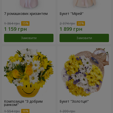
7 ромашкових хризантем
Букет "Мірей"
1 364 грн
2 374 грн
Замовити
Замовити
Композиція "З добрим
Букет "Золотце!"
ранком!"
1 554 грн
1 399 грн