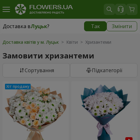
Доставка в
Луцьк
?
Так
Змінити
Доставка в
Луцьк
|
безкоштовно
Доставка квітів у м. Луцьк
> Квіти > Хризантеми
Замовити хризантеми
Сортування
Підкатегорії