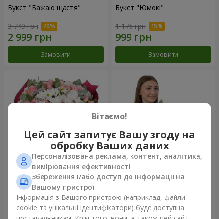
Букет "Бажаю щастя"
Букет "Юмокі"
3 749 грн
1 175 грн
Замовити
Замовити
Вітаємо!
Цей сайт запитує Вашу згоду на
обробку Ваших даних
Персоналізована реклама, контент, аналітика,
вимірювання ефективності
Збереження і/або доступ до інформації на
Букет "Чарівність ніжності"
Композиція "Білосніжна
гармонія"
Вашому пристрої
3 324 грн
2 879 грн
Інформація з Вашого пристрою (наприклад, файли
cookie та унікальні ідентифікатори) буде доступна
постачальникам. Крім того, вони, а також цей сайт