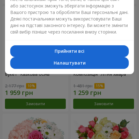
або застосунок зможуть зберігати інформацію з
Вашого пристрою та обробляти Ваші персональні дані.
Деякі постачальники можуть використовувати Ваші
дані на підставі законного інтересу. Ви можете змінити
свій вибір пізніше через посилання внизу сторінки.
Прийняти всі
Налаштувати
Букет "Казкова осінь"
Композиція "Літня хмара"
2 177 грн
1 481 грн
Замовити
Замовити