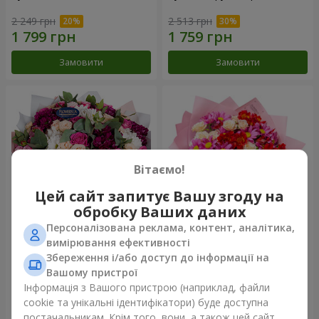
2 249 грн
2 513 грн
Замовити
Замовити
Вітаємо!
Цей сайт запитує Вашу згоду на
обробку Ваших даних
Персоналізована реклама, контент, аналітика,
Букет "Все для тебе ...!"
Букет "Ніжне кохання"
вимірювання ефективності
Збереження і/або доступ до інформації на
5 374 грн
1 510 грн
Вашому пристрої
Інформація з Вашого пристрою (наприклад, файли
cookie та унікальні ідентифікатори) буде доступна
Замовити
Замовити
постачальникам. Крім того, вони, а також цей сайт