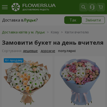
Доставка в
Луцьк
?
Так
Змінити
Доставка в
Луцьк
|
безкоштовно
Доставка квітів у м. Луцьк
> Кому > Квіти вчителю
Замовити букет на день вчителя
Сортування:
дешевше
дорожче
популярні