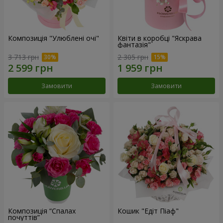
Композиція "Улюблені очі"
Квіти в коробці "Яскрава
фантазія"
3 713 грн
2 305 грн
Замовити
Замовити
Композиція “Спалах
Кошик "Едіт Піаф"
почуттів”