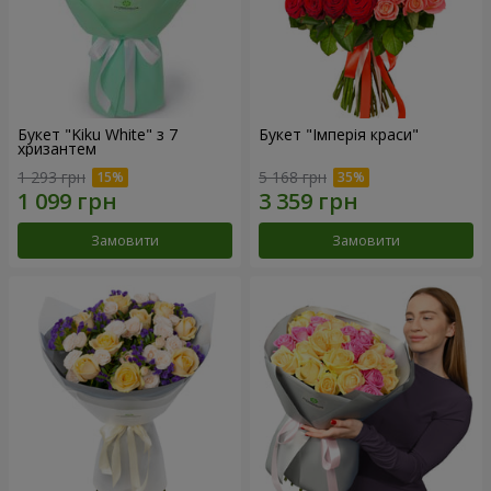
Букет "Kiku White" з 7
Букет "Імперія краси"
хризантем
1 293 грн
5 168 грн
Замовити
Замовити