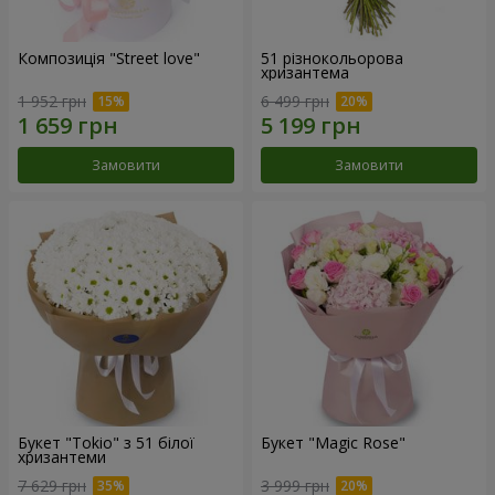
Композиція "Street love"
51 різнокольорова
хризантема
1 952 грн
6 499 грн
Замовити
Замовити
Букет "Tokio" з 51 білої
Букет "Magic Rose"
хризантеми
7 629 грн
3 999 грн