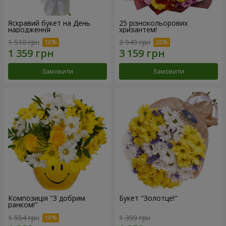
Яскравий букет на День
25 різнокольорових
народження
хризантем!
1 510 грн
3 949 грн
Замовити
Замовити
Композиція "З добрим
Букет "Золотце!"
ранком!"
1 554 грн
1 399 грн