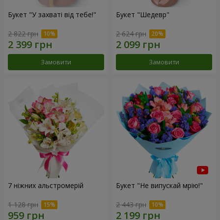
Букет "У захваті від тебе!"
Букет "Шедевр"
2 822 грн
2 624 грн
Замовити
Замовити
7 ніжних альстромерій
Букет "Не випускай мрію!"
1 128 грн
2 443 грн