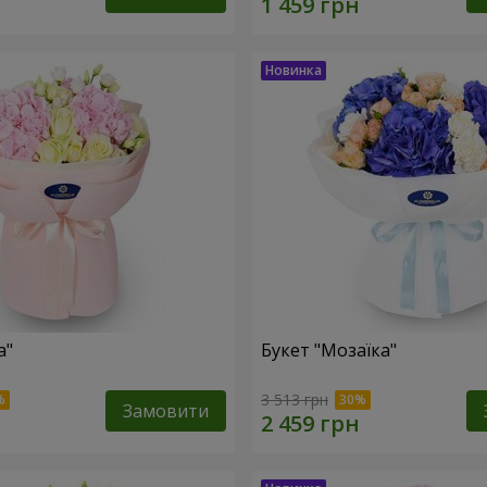
а"
Букет "Мозаїка"
3 513 грн
Замовити