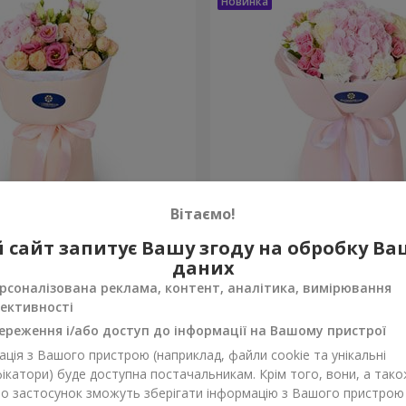
Вітаємо!
 збуваються"
Букет "Марта"
 сайт запитує Вашу згоду на обробку В
даних
3 199 грн
Замовити
рсоналізована реклама, контент, аналітика, вимірювання
ективності
ереження і/або доступ до інформації на Вашому пристрої
ція з Вашого пристрою (наприклад, файли cookie та унікальні
ікатори) буде доступна постачальникам. Крім того, вони, а тако
бо застосунок зможуть зберігати інформацію з Вашого пристрою