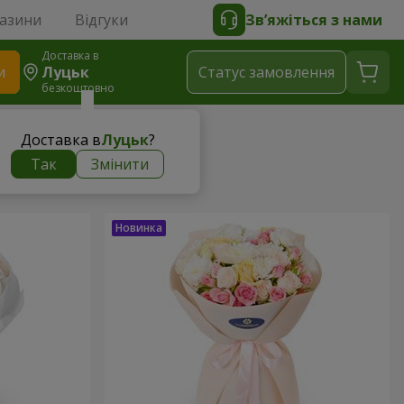
газини
Відгуки
Зв’яжіться з нами
Доставка в
и
Луцьк
Статус замовлення
безкоштовно
Доставка в
Луцьк
?
Так
Змінити