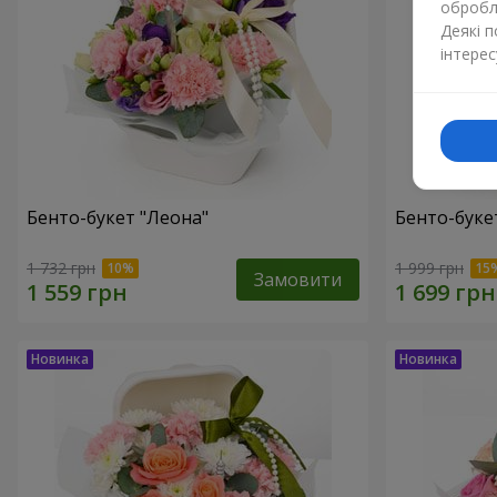
обробля
Деякі 
інтерес
Бенто-букет "Леона"
Бенто-букет
1 732 грн
1 999 грн
Замовити