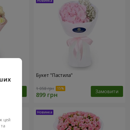
Букет "Пастила"
аших
1 058 грн
Замовити
Замовити
ж цей
 та