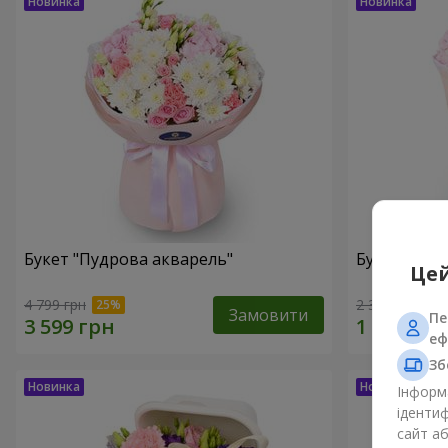
Букет "Пудрова акварель"
Букет "Мрії
Цей
4 799 грн
2 352 грн
Замовити
Пе
еф
Зб
Інформа
ідентиф
сайт а