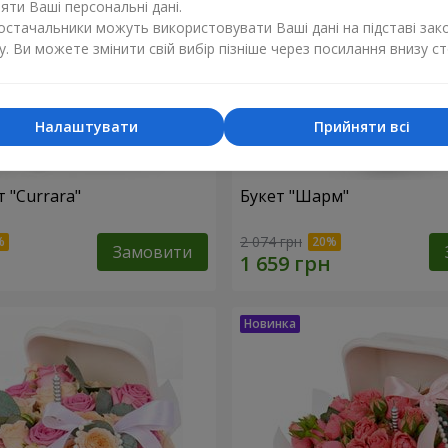
ти Ваші персональні дані.
постачальники можуть використовувати Ваші дані на підставі зак
у. Ви можете змінити свій вибір пізніше через посилання внизу ст
Налаштувати
Прийняти всі
 "Currara"
Букет "Шарм"
2 074 грн
Замовити