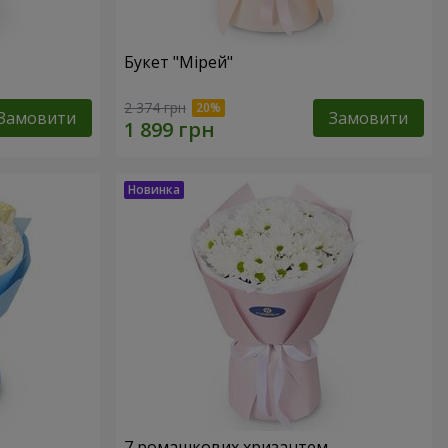
Букет "Мірей"
2 374 грн
Замовити
Замовити
7 ромашкових хризантем