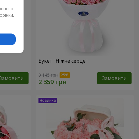
онного
орінки.
Букет "Ніжне серце"
3 145 грн
Замовити
Замовити