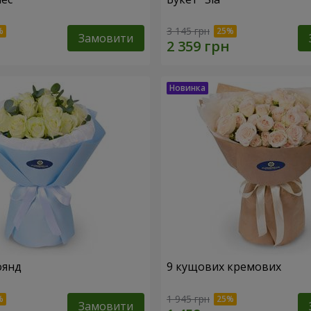
3 145 грн
Замовити
оянд
9 кущових кремових
1 945 грн
Замовити