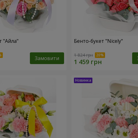
т "Айла"
Бенто-букет "Nicely"
1 824 грн
Замовити