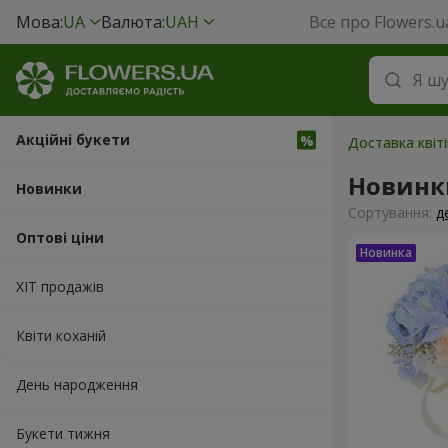
Мова:
UA
Валюта:
UAH
Все про Flowers.u
Акційні букети
Доставка квіті
Новинк
Новинки
Сортування:
д
Оптові ціни
ХІТ продажів
Квіти коханій
День народження
Букети тижня