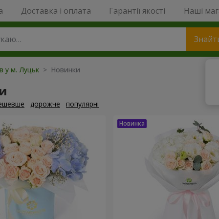
a
Доставка і оплата
Гарантії якості
Наші ма
Знайт
в у м. Луцьк
> Новинки
и
ешевше
дорожче
популярні