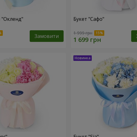
 "Окленд"
Букет "Сафо"
1 999 грн
Замовити
ес"
Букет "Sia"