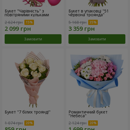
Букет "Чарівність" з
Букет в упаковці "51
повітряними кульками
червона троянда"
2 624 грн
5 168 грн
Замовити
Замовити
Букет "7 білих троянд!"
Романтичний букет
"Небеса"
1 074 грн
2 124 грн