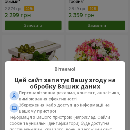
обійми"
троянд"
2 874 грн
2 949 грн
Замовити
Замовити
Вітаємо!
Цей сайт запитує Вашу згоду на
обробку Ваших даних
Персоналізована реклама, контент, аналітика,
Квіти в коробці "15 рожевих
Букет "Казка для двох!"
вимірювання ефективності
троянд"
Збереження і/або доступ до інформації на
2 540 грн
1 732 грн
Вашому пристрої
Інформація з Вашого пристрою (наприклад, файли
cookie та унікальні ідентифікатори) буде доступна
Замовити
Замовити
постачальникам. Крім того, вони, а також цей сайт