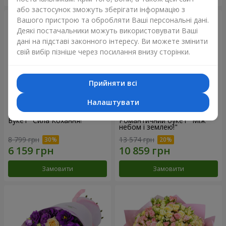
або застосунок зможуть зберігати інформацію з
Вашого пристрою та обробляти Ваші персональні дані.
Деякі постачальники можуть використовувати Ваші
дані на підставі законного інтересу. Ви можете змінити
свій вибір пізніше через посилання внизу сторінки.
Прийняти всі
Налаштувати
Букет "Сила Кохання!"
Романтичний букет "Між
небом і землею!"
8 799 грн
13 574 грн
Замовити
Замовити