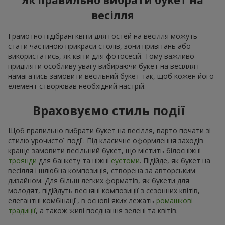
Як правильно вибрати букет на
весілля
Грамотно підібрані квіти для гостей на весілля можуть
стати частиною прикраси столів, зони привітань або
використатись, як квіти для фотосесій. Тому важливо
приділяти особливу увагу вибираючи букет на весілля і
намагатись замовити весільний букет так, щоб кожен його
елемент створював необхідний настрій.
Враховуємо стиль події
Щоб правильно вибрати букет на весілля, варто почати зі
стилю урочистої події. Під класичне оформлення заходів
краще замовити весільний букет, що містить білосніжні
троянди
для банкету та ніжні
еустоми
. Підійде, як букет на
весілля і шлюбна композиція, створена за авторським
дизайном. Для більш легких форматів, як букети для
молодят, підійдуть весняні композиції з сезонних квітів,
елегантні комбінації, в основі яких лежать
ромашкові
традиції
, а також живі поєднання зелені та квітів.