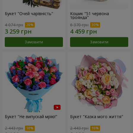
Букет "Очей чарівність"
Кошик "51 червона
троянда"
4 074 грн
6 370 грн
Замовити
Замовити
Букет "Не випускай мрію!"
Букет "Казка мого життя"
2 443 грн
2 443 грн