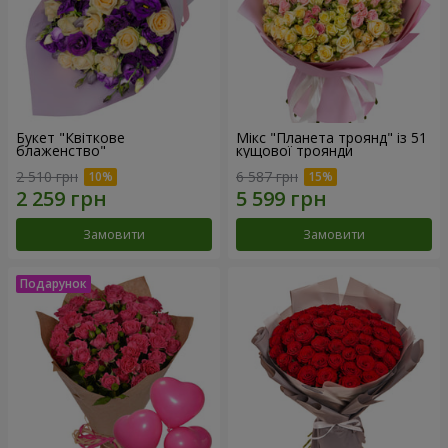
Букет "Квіткове
Мікс "Планета троянд" із 51
блаженство"
кущової троянди
2 510 грн
6 587 грн
Замовити
Замовити