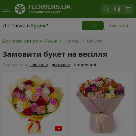
Доставка в
Луцьк
?
Так
Змінити
Доставка в
Луцьк
|
безкоштовно
Доставка квітів у м. Луцьк
> Нагода > Весілля
Замовити букет на весілля
Сортування:
дешевше
дорожче
популярні