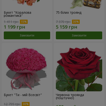
Букет "Коралова
75 білих троянд
романтика"
1 411 грн
7 370 грн
Замовити
Замовити
Букет "Ти - мій Всесвіт"
Червона троянда
(поштучно)
12 799 грн