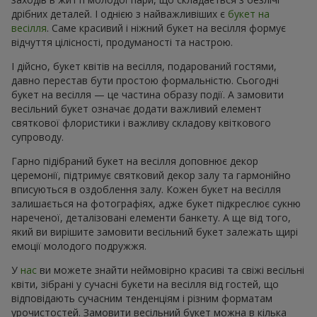
дрібних деталей. І однією з найважливіших є
букет на
весілля
. Саме красивий і ніжний букет на весілля формує
відчуття цілісності, продуманості та настрою.
І дійсно, букет квітів на весілля, подарований гостями,
давно перестав бути простою формальністю. Сьогодні
букет на весілля — це частина образу події. А замовити
весільний букет означає додати важливий елемент
святкової флористики і важливу складову квіткового
супроводу.
Гарно підібраний букет на весілля доповнює декор
церемонії, підтримує святковий декор залу та гармонійно
вписуються в оздоблення залу. Кожен букет на весілля
залишається на фотографіях, адже букет підкреслює сукню
нареченої, деталізовані елементи банкету. А ще від того,
який ви вирішите замовити весільний букет залежать щирі
емоції молодого подружжя.
У
нас
ви можете знайти неймовірно красиві та свіжі весільні
квіти, зібрані у сучасні букети на весілля від гостей, що
відповідають сучасним тенденціям і різним форматам
урочистостей. Замовити весільний букет можна в кілька