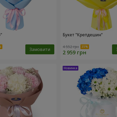
"
Букет "Крепдешин"
4 552 грн
Замовити