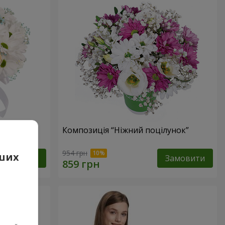
е оминеш"
Композиція “Ніжний поцілунок”
954 грн
аших
Замовити
Замовити