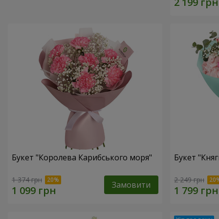
Букет "Королева Карибського моря"
Букет "Княг
1 374 грн
2 249 грн
Замовити