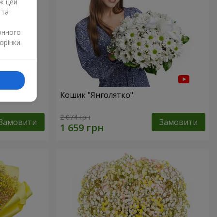
ж цей
 та
онного
орінки.
р"
Кошик "Янголятко"
2 074 грн
Замовити
Замовити