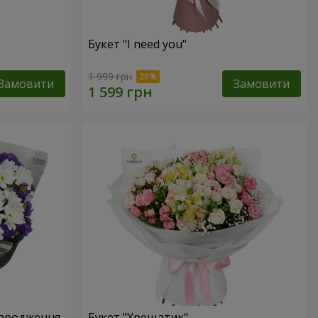
Букет "I need you"
1 999 грн
Замовити
Замовити
народження
Букет "Хрещатик"