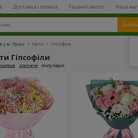
a
Доставка і оплата
Гарантії якості
Наші ма
Знайт
в у м. Луцьк
> Квіти > Гіпсофіла
ти Гіпсофіли
ешевше
дорожче
популярні