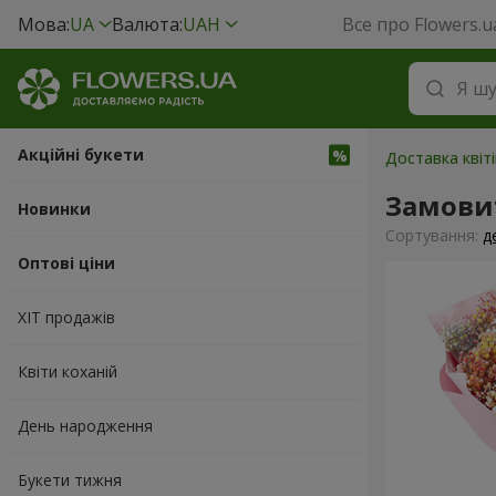
Мова:
UA
Валюта:
UAH
Все про Flowers.u
Акційні букети
Доставка квіті
Замови
Новинки
Сортування:
д
Оптові ціни
ХІТ продажів
Квіти коханій
День народження
Букети тижня