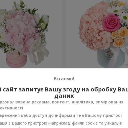
 "Ніжний дотик"
Квіти в коробці "Щастя н
Вітаємо!
1 599 грн
 сайт запитує Вашу згоду на обробку В
Замовити
даних
рсоналізована реклама, контент, аналітика, вимірювання
ективності
ереження і/або доступ до інформації на Вашому пристрої
ція з Вашого пристрою (наприклад, файли cookie та унікальні