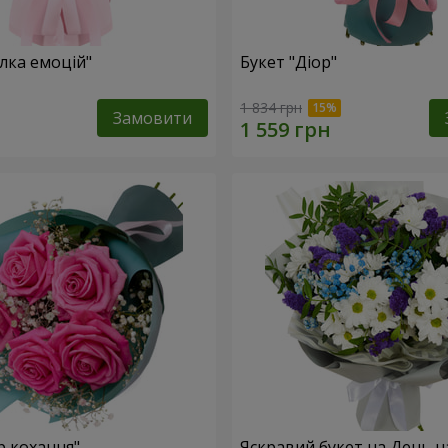
лка емоцій"
Букет "Діор"
1 834 грн
Замовити
р кохання"
Яскравий букет на День 