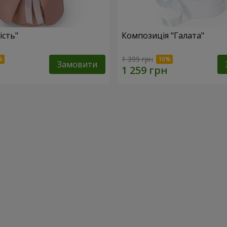
ість"
Композиція "Галата"
1 399 грн
Замовити