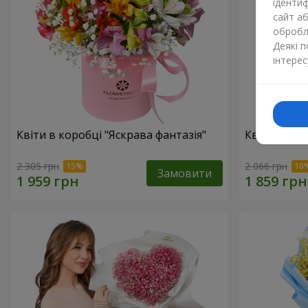
ідентиф
сайт а
обробля
Деякі 
інтерес
Квіти в коробці "Яскрава фантазія"
Квіти в кор
2 305 грн
2 066 грн
Замовити