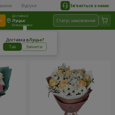
газини
Відгуки
Зв’яжіться з нами
Доставка в
и
Луцьк
Статус замовлення
безкоштовно
Доставка в
Луцьк
?
Так
Змінити