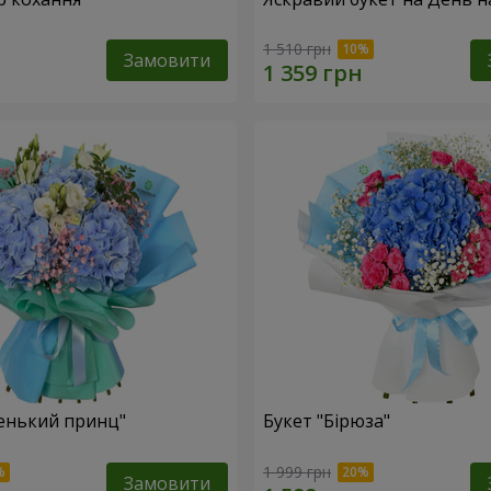
1 510 грн
Замовити
енький принц"
Букет "Бірюза"
1 999 грн
Замовити