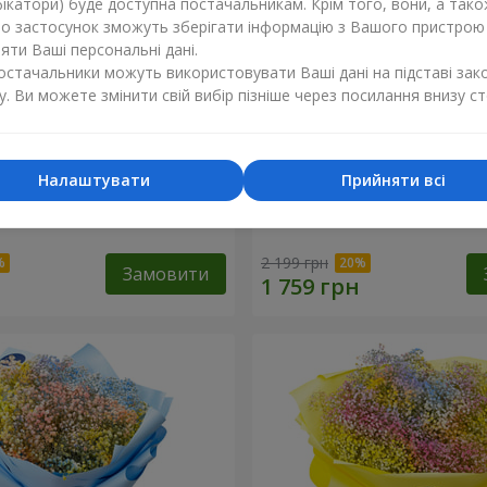
ікатори) буде доступна постачальникам. Крім того, вони, а тако
бо застосунок зможуть зберігати інформацію з Вашого пристрою
ти Ваші персональні дані.
постачальники можуть використовувати Ваші дані на підставі зак
у. Ви можете змінити свій вибір пізніше через посилання внизу ст
Налаштувати
Прийняти всі
обці "Соломія"
Квіти в коробці "Помпаду
2 199 грн
Замовити