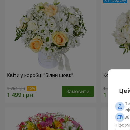
Квіти у коробці "Білий шовк"
Композиція
1 764 грн
1 732 грн
Цей
Замовити
Пе
еф
Зб
Інформа