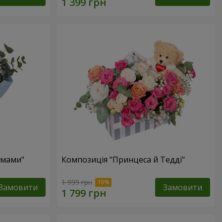
 мами"
Композиція "Принцеса й Тедді"
1 999 грн
Замовити
Замовити