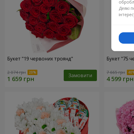
обробля
Деякі 
інтерес
Букет "19 червоних троянд"
Букет "75 
2 074 грн
7 665 грн
Замовити