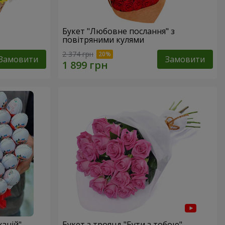
Букет "Любовне послання" з
повітряними кулями
2 374 грн
Замовити
Замовити
ханій"
Букет з троянд "Бути з тобою"