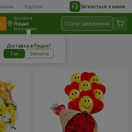
газини
Відгуки
Зв’яжіться з нами
Доставка в
и
Луцьк
Статус замовлення
безкоштовно
Доставка в
Луцьк
?
Так
Змінити