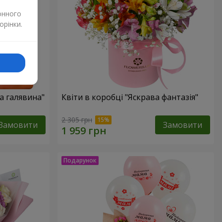
онного
орінки.
а галявина"
Квіти в коробці "Яскрава фантазія"
2 305 грн
Замовити
Замовити