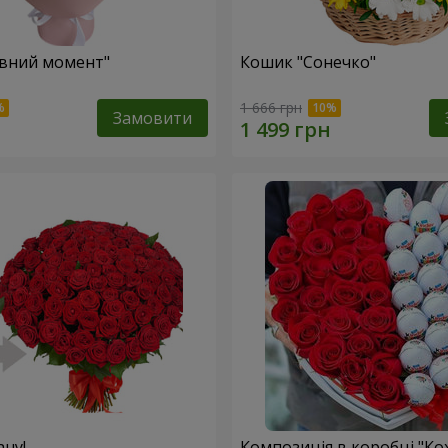
івний момент"
Кошик "Сонечко"
1 666 грн
Замовити
ану!
Композиція в коробці "Ко