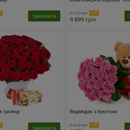
6 532 грн
Замовити
х троянд
Ведмедик з букетом
2 822 грн
Замовити