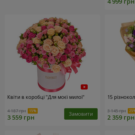
Квіти в коробці "Для моєї милої"
15 різноко
4 187 грн
3 145 грн
Замовити