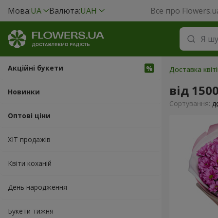
Мова:
UA
Валюта:
UAH
Все про Flowers.u
Акційні букети
Доставка квіті
від 150
Новинки
Сортування:
д
Оптові ціни
ХІТ продажів
Квіти коханій
День народження
Букети тижня