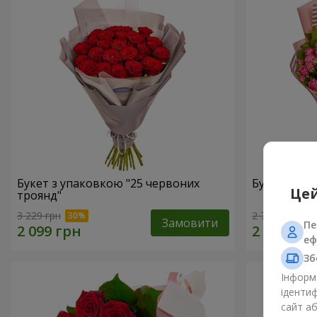
Букет з упаковкою "25 червоних
Букет троян
Цей
троянд"
3 229 грн
2 732 грн
Замовити
Пе
еф
Зб
Інформа
ідентиф
сайт а