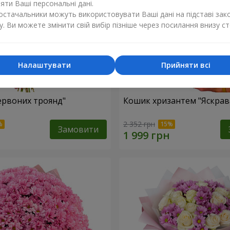
ти Ваші персональні дані.
постачальники можуть використовувати Ваші дані на підставі зак
у. Ви можете змінити свій вибір пізніше через посилання внизу ст
Налаштувати
Прийняти всі
червоних троянд"
Кошик хризантем "Яскрав
2 352 грн
Замовити