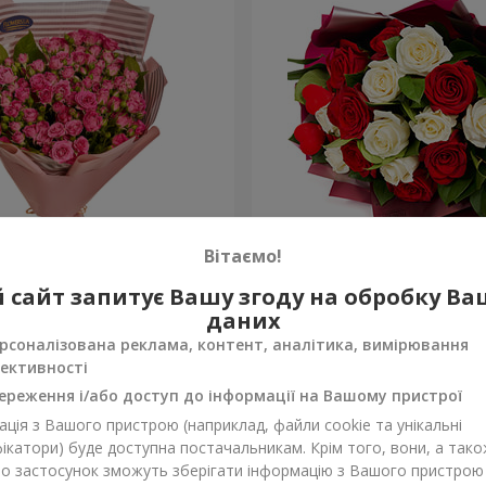
Вітаємо!
д "Моїй красунечці!"
Букет "Мелодія двох серд
 сайт запитує Вашу згоду на обробку В
даних
1 999 грн
Замовити
рсоналізована реклама, контент, аналітика, вимірювання
ективності
ереження і/або доступ до інформації на Вашому пристрої
ція з Вашого пристрою (наприклад, файли cookie та унікальні
ікатори) буде доступна постачальникам. Крім того, вони, а тако
бо застосунок зможуть зберігати інформацію з Вашого пристрою