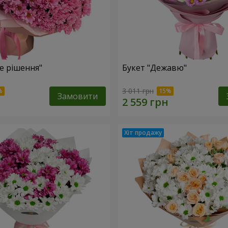
е рішення"
Букет "Дежавю"
3 011 грн
Замовити