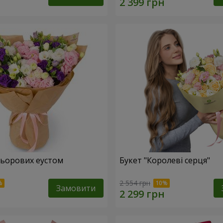
льорових еустом
Букет "Королеві серця"
2 554 грн
Замовити