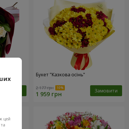
ець"
Букет "Казкова осінь"
аших
2 177 грн
Замовити
Замовити
ж цей
 та