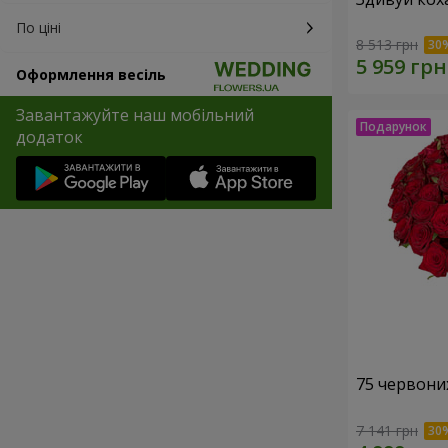
По ціні
8 513 грн
Оформлення весіль
Завантажуйте наш мобільний
додаток
75 червони
7 141 грн