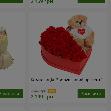
Композиція "Зворушливий презент"
2 443 грн
Замовити
Замовити