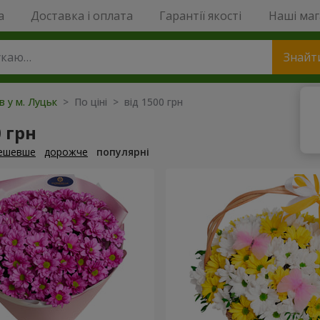
a
Доставка і оплата
Гарантії якості
Наші ма
Знайт
в у м. Луцьк
> По ціні > від 1500 грн
0 грн
ешевше
дорожче
популярні