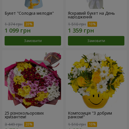
Букет "Солодка мелодія"
Яскравий букет на День
народження
1 374 грн
1 510 грн
Замовити
Замовити
25 різнокольорових
Композиція "З добрим
хризантем!
ранком!"
3 449 грн
1 510 грн