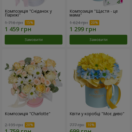
Композиція "Сніданок у
Композиція "Щастя - це
Парижі"
мама"
1 716 грн
1 624 грн
Замовити
Замовити
Композиція "Charlotte"
Квіти у коробці "Моє диво"
2 199 грн
777 грн