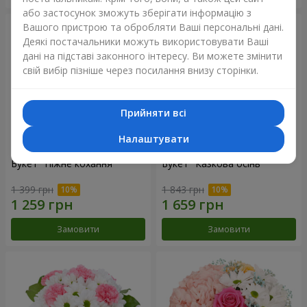
або застосунок зможуть зберігати інформацію з
Вашого пристрою та обробляти Ваші персональні дані.
Деякі постачальники можуть використовувати Ваші
дані на підставі законного інтересу. Ви можете змінити
свій вибір пізніше через посилання внизу сторінки.
Прийняти всі
Налаштувати
Букет "Ніжне кохання"
Букет "Казкова осінь"
1 399 грн
1 843 грн
Замовити
Замовити