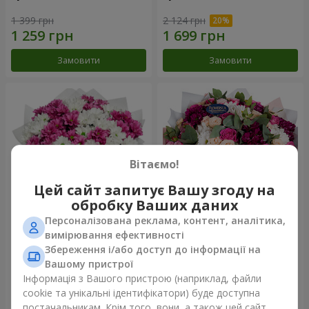
1 399 грн
2 124 грн
Замовити
Замовити
Вітаємо!
Цей сайт запитує Вашу згоду на
обробку Ваших даних
Персоналізована реклама, контент, аналітика,
Букет "Струни серця"
Букет "Все для тебе ...!"
вимірювання ефективності
Збереження і/або доступ до інформації на
2 284 грн
4 999 грн
Вашому пристрої
Інформація з Вашого пристрою (наприклад, файли
cookie та унікальні ідентифікатори) буде доступна
Замовити
Замовити
постачальникам. Крім того, вони, а також цей сайт