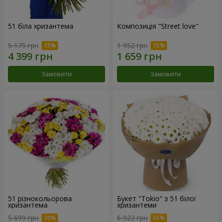
51 біла хризантема
Композиція "Street love"
5 175 грн
1 952 грн
Замовити
Замовити
51 різнокольорова
Букет "Tokio" з 51 білої
хризантема
хризантеми
5 699 грн
6 922 грн