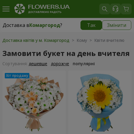
Доставка в
Комаргород
?
Так
Змінити
Доставка в
Комаргород
|
1290 грн
Доставка квітів у м. Комаргород
> Кому > Квіти вчителю
Замовити букет на день вчителя
Сортування:
дешевше
дорожче
популярні