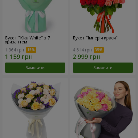
Букет "Kiku White" з 7
Букет "Імперія краси"
хризантем
1 364 грн
4 614 грн
Замовити
Замовити