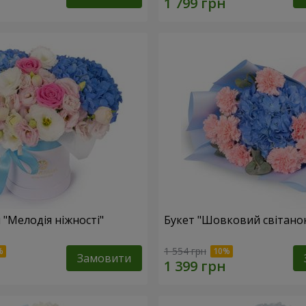
 "Мелодія ніжності"
Букет "Шовковий світано
1 554 грн
Замовити