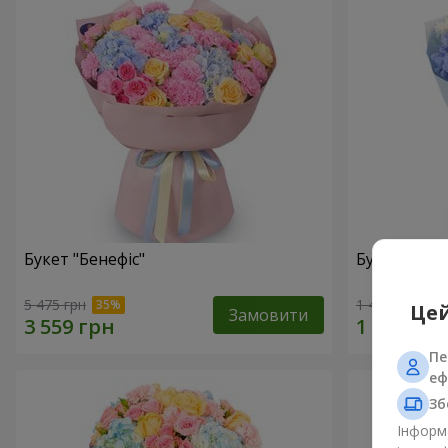
Букет "Бенефіс"
Букет "Раді
5 475 грн
1 411 грн
Цей
Замовити
Пе
еф
Зб
Інформа