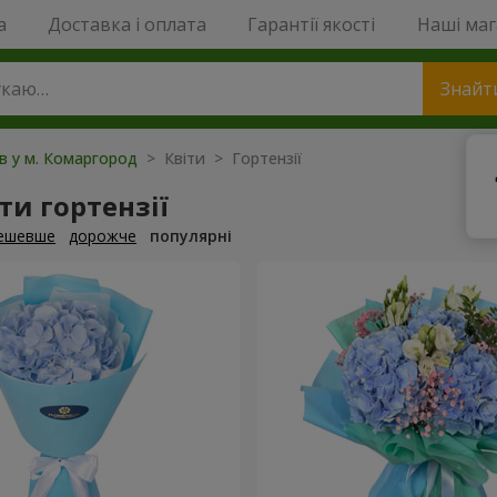
a
Доставка і оплата
Гарантії якості
Наші ма
Знайт
ів у м. Комаргород
> Квіти > Гортензії
и гортензії
ешевше
дорожче
популярні