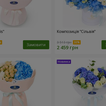
is"
Композиція "Сільвія"
3 513 грн
Замовити