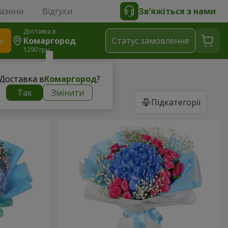
газини
Відгуки
Зв’яжіться з нами
Доставка в
и
Комаргород
Статус замовлення
1290 грн
Доставка в
Комаргород
?
Так
Змінити
Підкатегорії