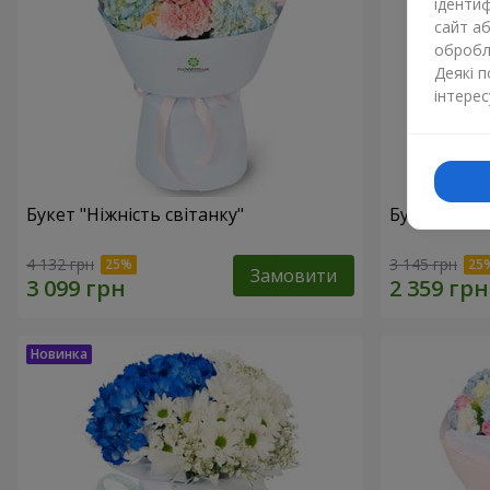
ідентиф
сайт а
обробля
Деякі 
інтерес
Букет "Ніжність світанку"
Букет "Нат
4 132 грн
3 145 грн
Замовити