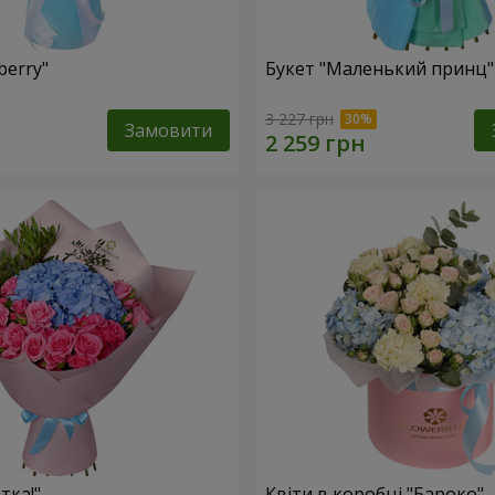
berry"
Букет "Маленький принц"
3 227 грн
Замовити
тка!"
Квіти в коробці "Бароко"