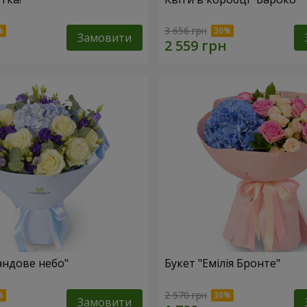
3 656 грн
Замовити
андове небо"
Букет "Емілія Бронте"
2 570 грн
Замовити