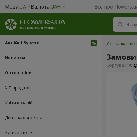
Мова:
UA
Валюта:
UAH
Все про Flowers.u
Акційні букети
Доставка квіт
Замовит
Новинки
Сортування:
д
Оптові ціни
ХІТ продажів
Квіти коханій
День народження
Букети тижня