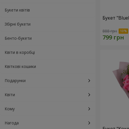
Букети квітів
Букет "Blue
Збірні букети
888 грн
Бенто-букети
Квіти в коробці
Квіткові кошики
Подарунки
Квіти
Кому
Нагода
Букет "Коке