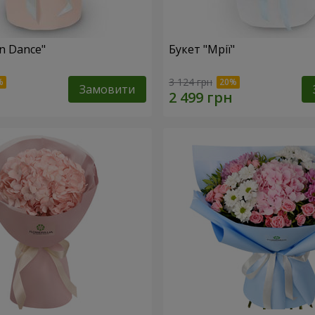
n Dance"
Букет "Мрії"
3 124 грн
Замовити