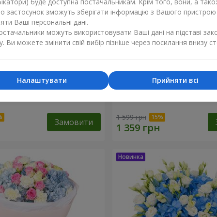
ікатори) буде доступна постачальникам. Крім того, вони, а тако
бо застосунок зможуть зберігати інформацію з Вашого пристрою
ти Ваші персональні дані.
постачальники можуть використовувати Ваші дані на підставі зак
у. Ви можете змінити свій вибір пізніше через посилання внизу ст
Налаштувати
Прийняти всі
хнення синяви"
Букет "Ранок"
1 599 грн
Замовити