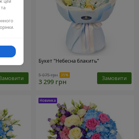
ж цей
 та
онного
орінки.
Букет "Небесна блакить"
5 075 грн
Замовити
Замовити