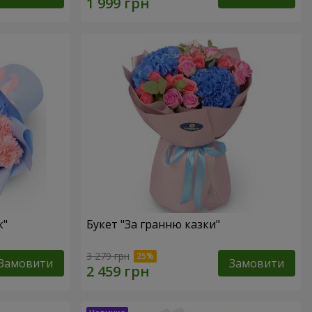
к"
Букет "За гранню казки"
3 279 грн
Замовити
Замовити