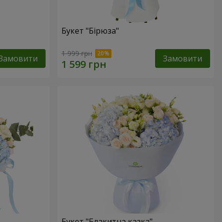
Букет "Бірюза"
1 999 грн
Замовити
Замовити
Букет "Блакитна казка"