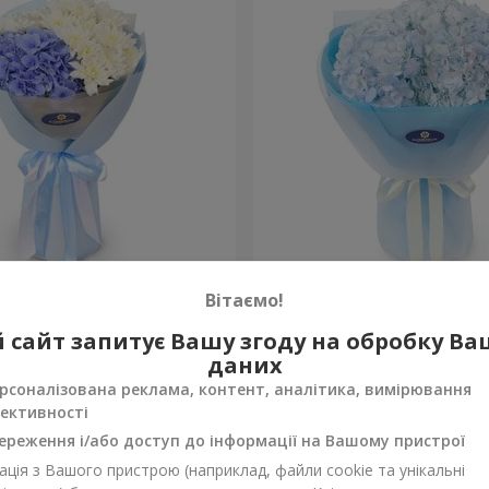
сть моя"
Букет "Blue ball"
Вітаємо!
3 427 грн
 сайт запитує Вашу згоду на обробку В
Замовити
даних
рсоналізована реклама, контент, аналітика, вимірювання
ективності
ереження і/або доступ до інформації на Вашому пристрої
ція з Вашого пристрою (наприклад, файли cookie та унікальні