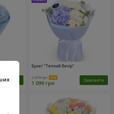
Букет "Теплий Вечір"
1 374 грн
аших
Замовити
Замовити