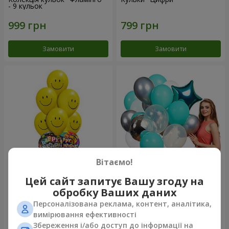
- 9 кульок
Замовити
Замовити
Вітаємо!
Мікс смайлів "З Днем
Колекція кульок "Бірюза" - 9
Цей сайт запитує Вашу згоду на
Народження"
кульок
обробку Ваших даних
Персоналізована реклама, контент, аналітика,
вимірювання ефективності
Збереження і/або доступ до інформації на
Замовити
Замовити