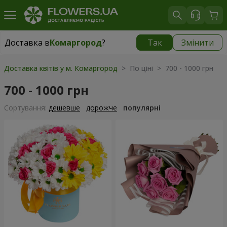
Доставка в
Комаргород
?
Так
Змінити
Доставка в
Комаргород
|
1290 грн
Доставка квітів у м. Комаргород
> По ціні > 700 - 1000 грн
700 - 1000 грн
Сортування:
дешевше
дорожче
популярні