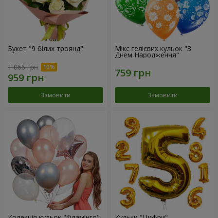
Букет "9 білих троянд"
Мікс гелієвих кульок "З
Днем Народження"
1 066 грн
Замовити
Замовити
Колекція кульок "Фламінго"
Кульки "Цифри"