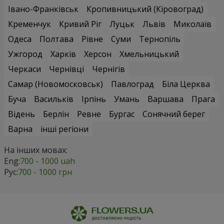
Івано-Франківськ
Кропивницький (Кіровоград)
Кременчук
Кривий Ріг
Луцьк
Львів
Миколаїв
Одеса
Полтава
Рівне
Суми
Тернопіль
Ужгород
Харків
Херсон
Хмельницький
Черкаси
Чернівці
Чернігів
Самар (Новомосковськ)
Павлоград
Біла Церква
Буча
Васильків
Ірпінь
Умань
Варшава
Прага
Відень
Берлін
Ревне
Бургас
Сонячний берег
Варна
інші регіони
На інших мовах:
Eng:
700 - 1000 uah
Рус:
700 - 1000 грн