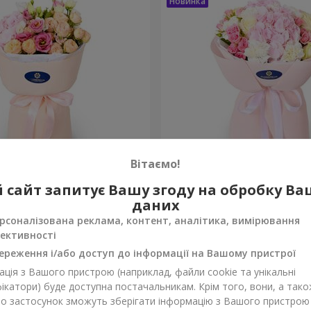
Вітаємо!
 збуваються"
Букет "Марта"
 сайт запитує Вашу згоду на обробку В
даних
3 199 грн
Замовити
рсоналізована реклама, контент, аналітика, вимірювання
ективності
ереження і/або доступ до інформації на Вашому пристрої
ція з Вашого пристрою (наприклад, файли cookie та унікальні
ікатори) буде доступна постачальникам. Крім того, вони, а тако
бо застосунок зможуть зберігати інформацію з Вашого пристрою