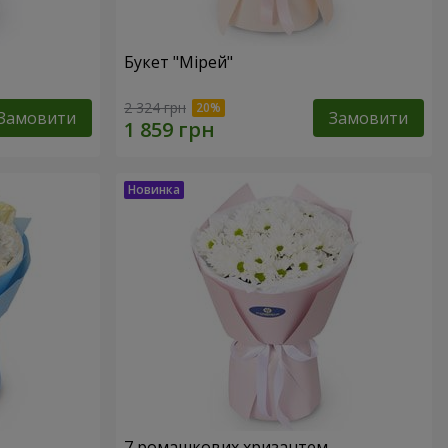
Букет "Мірей"
2 324 грн
Замовити
Замовити
7 ромашкових хризантем