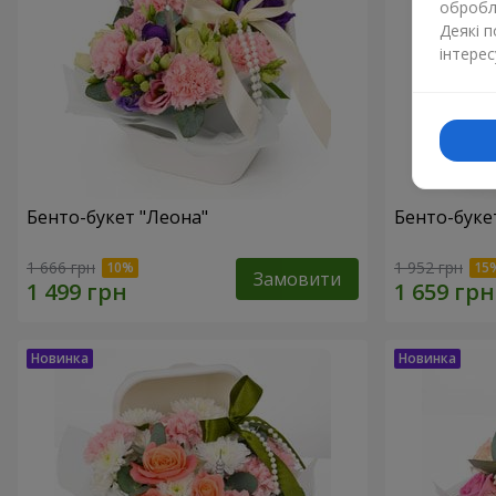
обробля
Деякі 
інтерес
Бенто-букет "Леона"
Бенто-букет
1 666 грн
1 952 грн
Замовити