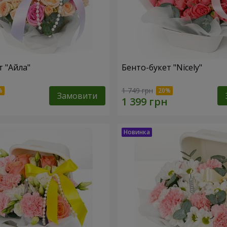
т "Айла"
Бенто-букет "Nicely"
1 749 грн
Замовити