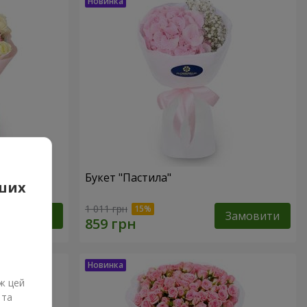
Букет "Пастила"
аших
1 011 грн
Замовити
Замовити
ж цей
 та