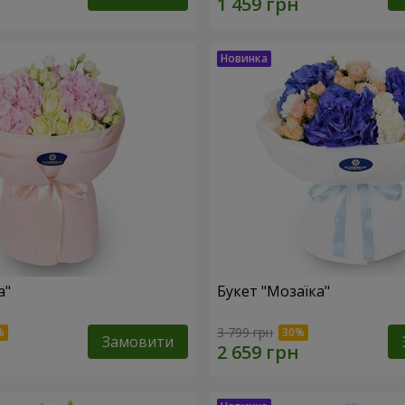
а"
Букет "Мозаїка"
3 799 грн
Замовити