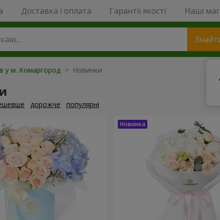
a
Доставка і оплата
Гарантії якості
Наші ма
Знайт
ів у м. Комаргород
> Новинки
и
ешевше
дорожче
популярні