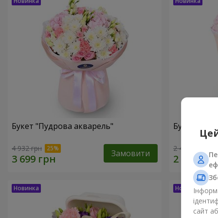
Букет "Пудрова акварель"
Букет "Мрії
Цей
4 932 грн
2 469 грн
Замовити
Пе
еф
Зб
Інформа
ідентиф
сайт а