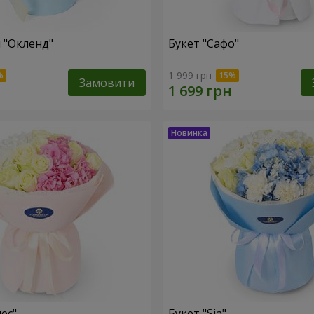
 "Окленд"
Букет "Сафо"
1 999 грн
Замовити
ес"
Букет "Sia"