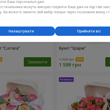
ти Ваші персональні дані.
постачальники можуть використовувати Ваші дані на підставі зак
у. Ви можете змінити свій вибір пізніше через посилання внизу ст
Налаштувати
Прийняти всі
 "Currara"
Букет "Шарм"
1 999 грн
Замовити