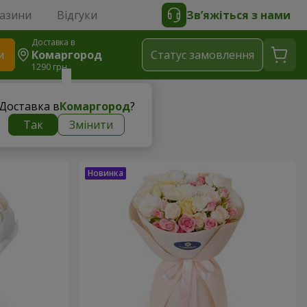
газини
Відгуки
Зв’яжіться з нами
Доставка в
и
Комаргород
Статус замовлення
1290 грн
Доставка в
Комаргород
?
Так
Змінити