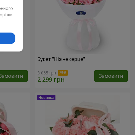
онного
орінки.
Букет "Ніжне серце"
3 065 грн
Замовити
Замовити