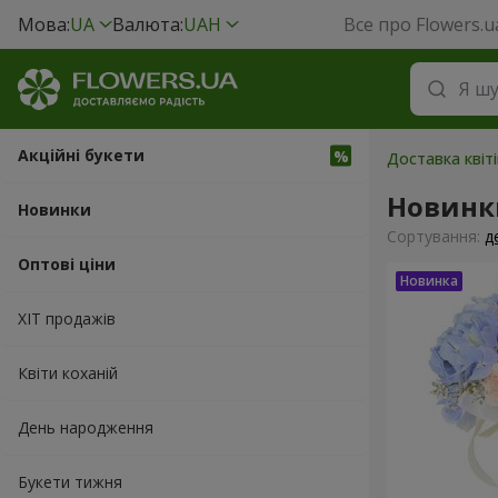
Мова:
UA
Валюта:
UAH
Все про Flowers.u
Акційні букети
Доставка квіт
Новинк
Новинки
Сортування:
д
Оптові ціни
ХІТ продажів
Квіти коханій
День народження
Букети тижня