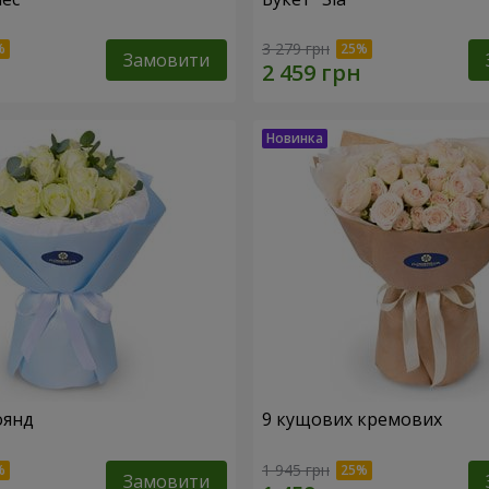
3 279 грн
Замовити
оянд
9 кущових кремових
1 945 грн
Замовити