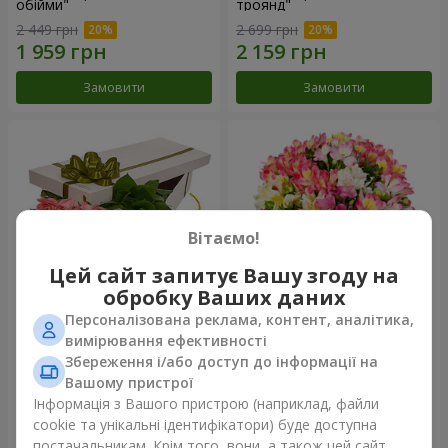
обійми"
троянд"
2 449 грн
2 699 грн
Замовити
Замовити
Вітаємо!
Цей сайт запитує Вашу згоду на
обробку Ваших даних
Персоналізована реклама, контент, аналітика,
Квіти в коробці "15 рожевих
Букет "Казка для двох!"
вимірювання ефективності
троянд"
Збереження і/або доступ до інформації на
2 540 грн
1 443 грн
Вашому пристрої
Інформація з Вашого пристрою (наприклад, файли
cookie та унікальні ідентифікатори) буде доступна
Замовити
Замовити
постачальникам. Крім того, вони, а також цей сайт