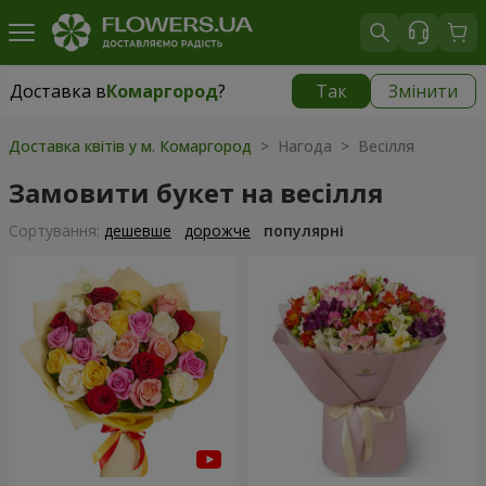
Доставка в
Комаргород
?
Так
Змінити
Доставка в
Комаргород
|
1290 грн
Доставка квітів у м. Комаргород
> Нагода > Весілля
Замовити букет на весілля
Сортування:
дешевше
дорожче
популярні