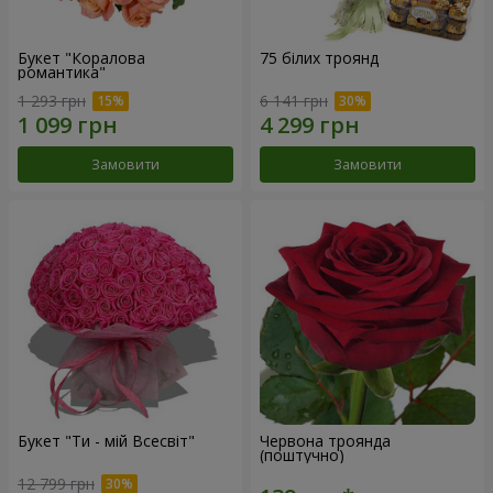
Букет "Коралова
75 білих троянд
романтика"
1 293 грн
6 141 грн
Замовити
Замовити
Букет "Ти - мій Всесвіт"
Червона троянда
(поштучно)
12 799 грн