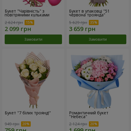
Букет "Чарівність" з
Букет в упаковці "51
повітряними кульками
червона троянда"
2 624 грн
5 629 грн
Замовити
Замовити
Букет "7 білих троянд!"
Романтичний букет
"Небеса"
949 грн
2 124 грн