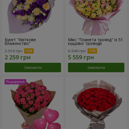
Букет "Квіткове
Мікс "Планета троянд" із 51
блаженство"
кущової троянди
2 510 грн
6 540 грн
Замовити
Замовити