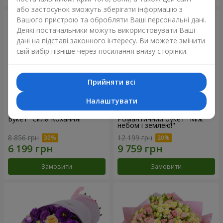
або застосунок зможуть зберігати інформацію з
Вашого пристрою та обробляти Ваші персональні дані.
Деякі постачальники можуть використовувати Ваші
дані на підставі законного інтересу. Ви можете змінити
свій вибір пізніше через посилання внизу сторінки.
Прийняти всі
Налаштувати
Букет "Сила Кохання!"
Романтичний букет "Між
небом і землею!"
8 856 грн
12 199 грн
Замовити
Замовити