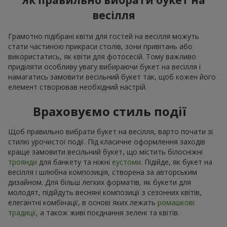
Як правильно вибрати букет на
весілля
Грамотно підібрані квіти для гостей на весілля можуть
стати частиною прикраси столів, зони привітань або
використатись, як квіти для фотосесій. Тому важливо
приділяти особливу увагу вибираючи букет на весілля і
намагатись замовити весільний букет так, щоб кожен його
елемент створював необхідний настрій.
Враховуємо стиль події
Щоб правильно вибрати букет на весілля, варто почати зі
стилю урочистої події. Під класичне оформлення заходів
краще замовити весільний букет, що містить білосніжні
троянди
для банкету та ніжні
еустоми
. Підійде, як букет на
весілля і шлюбна композиція, створена за авторським
дизайном. Для більш легких форматів, як букети для
молодят, підійдуть весняні композиції з сезонних квітів,
елегантні комбінації, в основі яких лежать
ромашкові
традиції
, а також живі поєднання зелені та квітів.