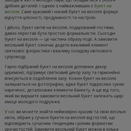
дрібних деталей. І однією з найважливіших є
букет на
весілля
. Саме красивий і ніжний букет на весілля формує
відчуття цілісності, продуманості та настрою.
І дійсно, букет квітів на весілля, подарований гостями,
давно перестав бути простою формальністю. Сьогодні
букет на весілля — це частина образу події. А замовити
весільний букет означає додати важливий елемент
святкової флористики і важливу складову квіткового
супроводу.
Гарно підібраний букет на весілля доповнює декор
церемонії, підтримує святковий декор залу та гармонійно
вписуються в оздоблення залу. Кожен букет на весілля
залишається на фотографіях, адже букет підкреслює сукню
нареченої, деталізовані елементи банкету. А ще від того,
який ви вирішите замовити весільний букет залежать щирі
емоції молодого подружжя.
У
нас
ви можете знайти неймовірно красиві та свіжі весільні
квіти, зібрані у сучасні букети на весілля від гостей, що
відповідають сучасним тенденціям і різним форматам
урочистостей. Замовити весільний букет можна в кілька