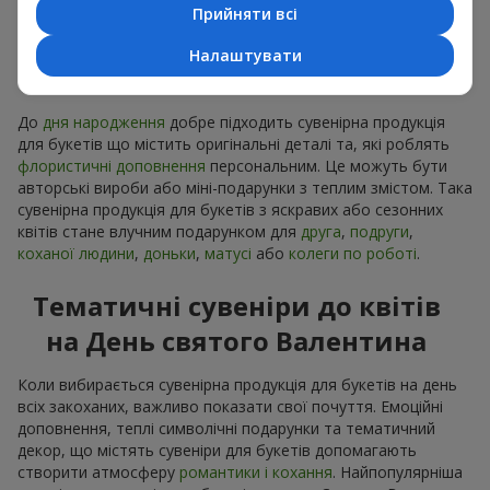
Прийняти всі
Сувенірна продукція до
Налаштувати
букетів на День народження
До
дня народження
добре підходить сувенірна продукція
для букетів що містить оригінальні деталі та, які роблять
флористичні доповнення
персональним. Це можуть бути
авторські вироби або міні-подарунки з теплим змістом. Така
сувенірна продукція для букетів з яскравих або сезонних
квітів стане влучним подарунком для
друга
,
подруги
,
коханої людини
,
доньки
,
матусі
або
колеги по роботі
.
Тематичні сувеніри до квітів
на День святого Валентина
Коли вибирається сувенірна продукція для букетів на день
всіх закоханих, важливо показати свої почуття. Емоційні
доповнення, теплі символічні подарунки та тематичний
декор, що містять сувеніри для букетів допомагають
створити атмосферу
романтики і кохання
. Найпопулярніша