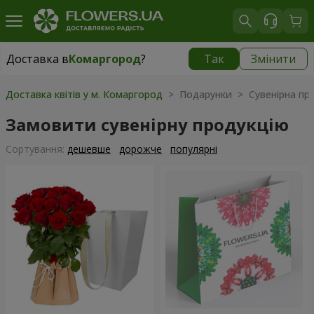
Доставка в
Комаргород
?
Так
Змінити
Доставка в
Комаргород
|
1290 грн
Доставка квітів у м. Комаргород
> Подарунки > Сувенірна про
Замовити сувенірну продукцію
Сортування:
дешевше
дорожче
популярні