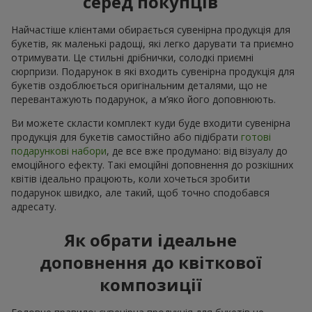
серед покупців
Найчастіше клієнтами обирається сувенірна продукція для
букетів, як маленькі радощі, які легко дарувати та приємно
отримувати. Це стильні дрібнички, солодкі приємні
сюрпризи. Подарунок в які входить сувенірна продукція для
букетів оздоблюється оригінальним деталями, що не
перевантажують подарунок, а м’яко його доповнюють.
Ви можете скласти комплект куди буде входити сувенірна
продукція для букетів самостійно або підібрати
готові
подарункові набори
, де все вже продумано: від візуалу до
емоційного ефекту. Такі емоційні доповнення до розкішних
квітів ідеально працюють, коли хочеться зробити
подарунок швидко, але такий, щоб точно сподобався
адресату.
Як обрати ідеальне
доповнення до квіткової
композиції