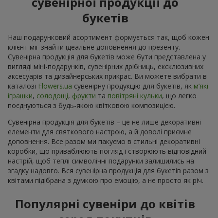
сувенірної продукції до
букетів
Наш подарунковий асортимент формується так, щоб кожен
клієнт міг знайти ідеальне доповнення до презенту.
Сувенірна продукція для букетів може бути представлена у
вигляді міні-подарунків, сувенірних дрібниць, ексклюзивних
аксесуарів та дизайнерських прикрас. Ви можете вибрати в
каталозі
Flowers.ua
cувенірну продукцію для букетів, як
м’які
іграшки
,
солодощі
,
фрукти
та
повітряні кульки
, що легко
поєднуються з будь-якою квітковою композицією.
Сувенірна продукція для букетів – це не лише декоративні
елементи для святкового настрою, а й доволі приємне
доповнення. Все разом ми пакуємо в стильні декоративні
коробки, що приваблюють погляд і створюють відповідний
настрій, щоб теплі символічні подарунки залишились на
згадку надовго. Вся сувенірна продукція для букетів разом з
квітами підібрана з думкою про емоцію, а не просто як річ.
Популярні сувеніри до квітів