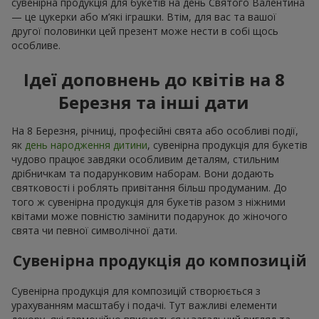
сувенірна продукція для букетів на день Святого Валентина
— це цукерки або м’які іграшки. Втім, для вас та вашої
другої половинки цей презент може нести в собі щось
особливе.
Ідеї доповнень до квітів на 8
Березня та інші дати
На 8 Березня, річниці, професійні свята або особливі події,
як
день народження дитини
, сувенірна продукція для букетів
чудово працює завдяки особливим деталям, стильним
дрібничкам та подарунковим наборам. Вони додають
святковості і роблять привітання більш продуманим. До
того ж сувенірна продукція для букетів разом з ніжними
квітами може повністю замінити подарунок до жіночого
свята чи певної символічної дати.
Сувенірна продукція до композицій
Сувенірна продукція для композицій створюється з
урахуванням масштабу і подачі. Тут важливі елементи