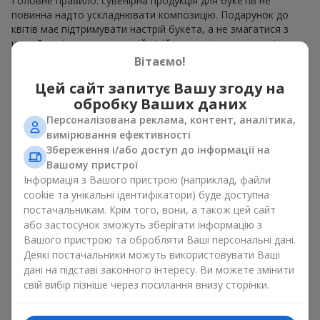
Головне правило: сувенірна продукція для букетів не
повинна надто ускладнювати композицію. Подарунок до
квітів має підтримувати настрій букета, а не змагатися з
ним. Для ніжних композицій підійде сувенірна продукція для
букетів, як легкі символічні додатки та легкі елементи
Вітаємо!
декору. Це може бути
тортик
або
маленька м’яка іграшка
.
Цей сайт запитує Вашу згоду на
Для яскравих є сенс використати більш сміливі додаткові
акценти, як вишукані
цукерки
чи дорогі сувеніри.
обробку Ваших даних
Персоналізована реклама, контент, аналітика,
Сувенірна продукція для букетів повинна вибиратись,
вимірювання ефективності
враховуючи й привід, і людину, якій адресований подарунок.
Збереження і/або доступ до інформації на
Якщо сумніваєтесь, яка сувенірна продукція для букетів вам
Вашому пристрої
потрібна — обирайте універсальні маленькі приємності,
Інформація з Вашого пристрою (наприклад, файли
широкий вибір яких знайдеться у нашому каталозі.
cookie та унікальні ідентифікатори) буде доступна
Сувеніри до букетів на різні свята
постачальникам. Крім того, вони, а також цей сайт
або застосунок зможуть зберігати інформацію з
Вашого пристрою та обробляти Ваші персональні дані.
Свято задає настрій, а сувенірна продукція для букетів його
Деякі постачальники можуть використовувати Ваші
підкреслює. Саме тому сувеніри для квітів часто обирають з
дані на підставі законного інтересу. Ви можете змінити
урахуванням дати та події. В нашому асортименті
свій вибір пізніше через посилання внизу сторінки.
знайдеться сувенірна продукція для букетів, що підійде до
будь-якого свята і може бути розрахована на будь-який
бюджет.