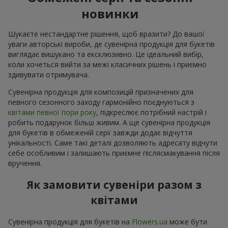
новинки
Шукаєте нестандартне рішення, щоб вразити? До вашої
уваги авторські вироби, де сувенірна продукція для букетів
виглядає вишукано та ексклюзивно. Це ідеальний вибір,
коли хочеться вийти за межі класичних рішень і приємно
здивувати отримувача.
Сувенірна продукція для композицій призначених для
певного сезонного заходу гармонійно поєднуються з
квітами певної пори року
, підкреслює потрібний настрій і
робить подарунок більш живим. А ще сувенірна продукція
для букетів в обмеженій серії завжди додає відчуття
унікальності. Саме такі деталі дозволяють адресату відчути
себе особливим і залишають приємне післясмакування після
вручення.
Як замовити сувеніри разом з
квітами
Сувенірна продукція для букетів на
Flowers.ua
може бути