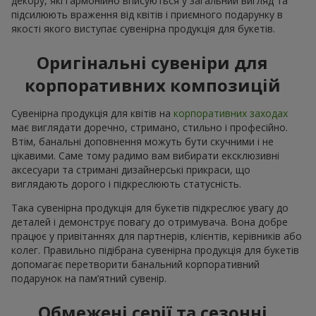
декору, які гармонійно вписуються у загальний вигляд та
підсилюють враження від квітів і приємного подарунку в
якості якого виступає сувенірна продукція для букетів.
Оригінальні сувеніри для
корпоративних композицій
Сувенірна продукція для квітів на
корпоративних заходах
має виглядати доречно, стримано, стильно і професійно.
Втім, банальні доповнення можуть бути скучними і не
цікавими. Саме тому радимо вам вибирати ексклюзивні
аксесуари та стримані дизайнерські прикраси, що
виглядають дорого і підкреслюють статусність.
Така сувенірна продукція для букетів підкреслює увагу до
деталей і демонструє повагу до отримувача. Вона добре
працює у привітаннях для партнерів, клієнтів, керівників або
колег. Правильно підібрана сувенірна продукція для букетів
допомагає перетворити банальний корпоративний
подарунок на пам’ятний сувенір.
Обмежені серії та сезонні