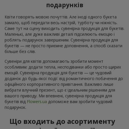
подарунків
Квіти говорять мовою почуттів. Але іноді одного букета
замало, щоб передати весь настрій, турботу чи ніжність.
Саме тут на сцену виходить сувенірна продукція для букетів.
Маленькі, але дуже важливі деталі підсилюють емоцію і
роблять подарунок завершеним. Сувенірна продукція для
букетів — не просто приємне доповнення, а спосіб сказати
більше без слів.
Сувеніри для квітів допомагають зробити момент
особливим: додати тепла, несподіванки або просто щирих
емоцій. Сувенірна продукція для букетів — це чудовий
доданок до будь-якої події: від романтичного побачення до
офіційного корпоративного привітання. Важливо лише
вибрати влучний презент, що є ідеальним рішенням для
вашого приводу. Ми впевнені, сувенірна продукція для
букетів від
Flowers.ua
допоможе вам зробити чудовий
подарунок.
Що входить до асортименту