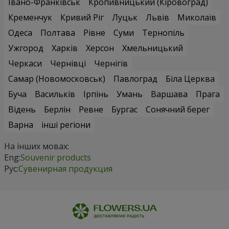
Івано-Франківськ
Кропивницький (Кіровоград)
Кременчук
Кривий Ріг
Луцьк
Львів
Миколаїв
Одеса
Полтава
Рівне
Суми
Тернопіль
Ужгород
Харків
Херсон
Хмельницький
Черкаси
Чернівці
Чернігів
Самар (Новомосковськ)
Павлоград
Біла Церква
Буча
Васильків
Ірпінь
Умань
Варшава
Прага
Відень
Берлін
Ревне
Бургас
Сонячний берег
Варна
інші регіони
На інших мовах:
Eng:
Souvenir products
Рус:
Сувенирная продукция