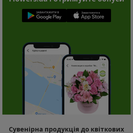
Сувенірна продукція до квіткових