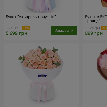
Букет "Акварель почуттів"
Букет в ЕК
троянд"
8 768 грн
1 124 грн
Замовити