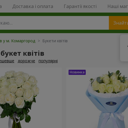
a
Доставка і оплата
Гарантії якості
Наші ма
Знайт
ів у м. Комаргород
> Букети квітів
букет квітів
ешевше
дорожче
популярні