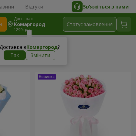
газини
Відгуки
Зв’яжіться з нами
Доставка в
и
Комаргород
Статус замовлення
1290 грн
Доставка в
Комаргород
?
Так
Змінити