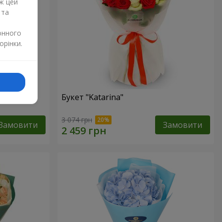
ж цей
 та
онного
орінки.
Букет "Katarina"
3 074 грн
Замовити
Замовити