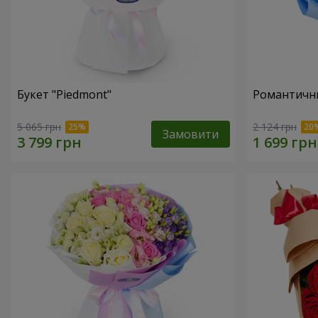
Букет "Piedmont"
Романтични
5 065 грн
2 124 грн
Замовити