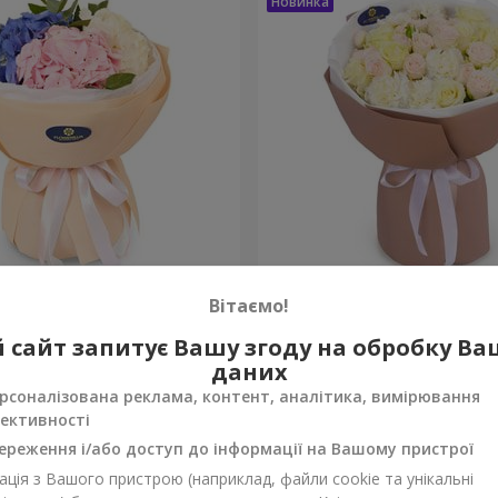
а почуттів"
Букет "Венера"
Вітаємо!
2 374 грн
 сайт запитує Вашу згоду на обробку В
Замовити
даних
рсоналізована реклама, контент, аналітика, вимірювання
ективності
ереження і/або доступ до інформації на Вашому пристрої
ція з Вашого пристрою (наприклад, файли cookie та унікальні