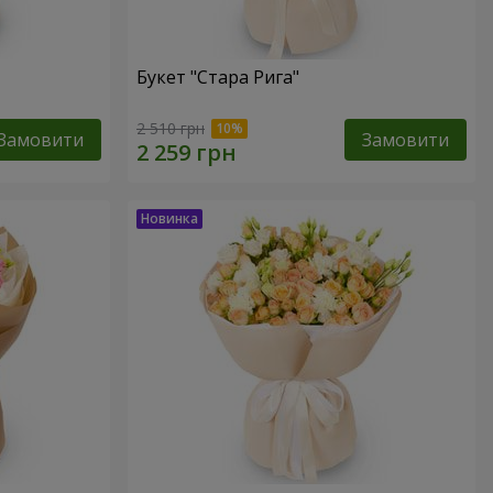
Букет "Стара Рига"
2 510 грн
Замовити
Замовити