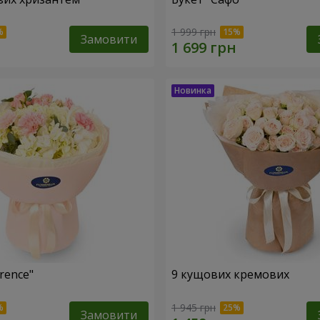
1 999 грн
Замовити
rence"
9 кущових кремових
1 945 грн
Замовити