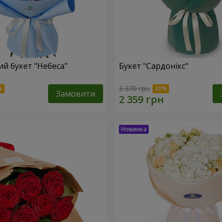
й букет "Небеса"
Букет "Сардонікс"
3 370 грн
Замовити