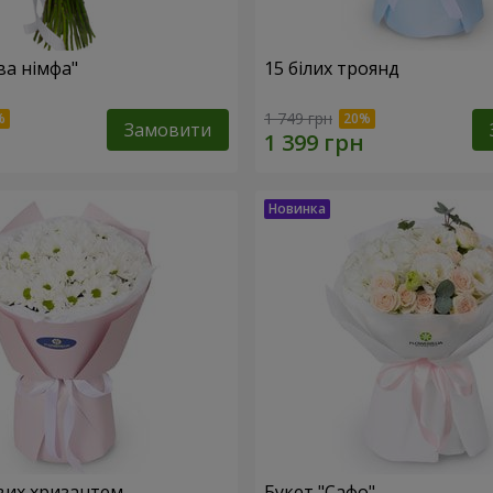
ва німфа"
15 білих троянд
1 749 грн
Замовити
вих хризантем
Букет "Сафо"