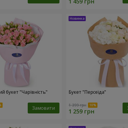
й букет "Чарівність"
Букет "Персеїда"
1 399 грн
Замовити