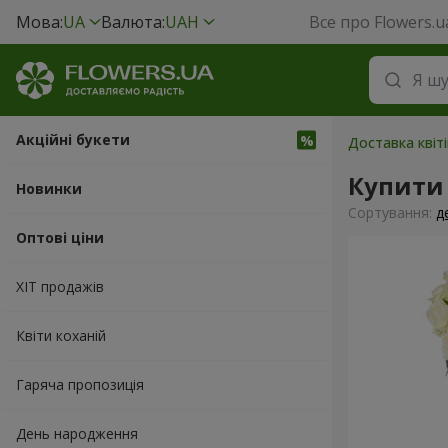
Мова:
UA
Валюта:
UAH
Все про Flowers.u
Акційні букети
Доставка квіт
Купити 
Новинки
Сортування:
д
Оптові ціни
ХІТ продажів
Квіти коханій
Гаряча пропозиція
День народження