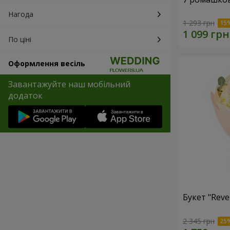
Нагода
1 293 грн
По ціні
Оформлення весіль
Завантажуйте наш мобільний
додаток
Букет "Reve
2 345 грн