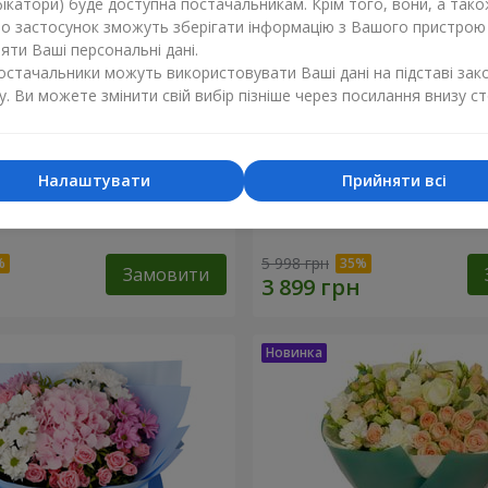
ікатори) буде доступна постачальникам. Крім того, вони, а тако
бо застосунок зможуть зберігати інформацію з Вашого пристрою
ти Ваші персональні дані.
постачальники можуть використовувати Ваші дані на підставі зак
у. Ви можете змінити свій вибір пізніше через посилання внизу ст
Налаштувати
Прийняти всі
ість"
Букет "Tarnis"
5 998 грн
Замовити