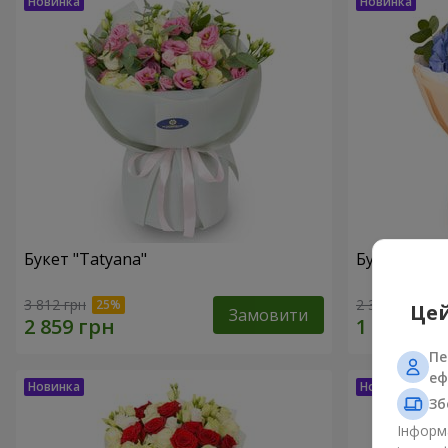
Букет "Tatyana"
Букет "Хмар
3 812 грн
2 345 грн
Цей
Замовити
Пе
еф
Зб
Інформа