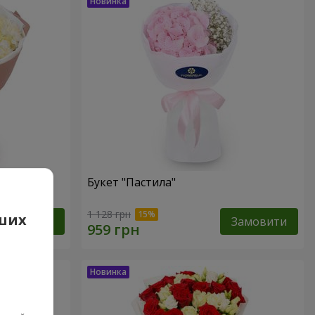
Букет "Пастила"
1 128 грн
аших
Замовити
Замовити