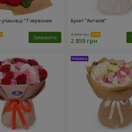
О упаковці "7 червоних
Букет "Анталія"
4 084 грн
Замовити