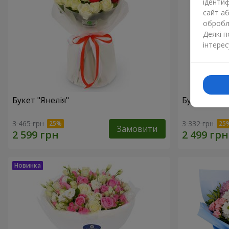
ідентиф
сайт а
обробля
Деякі 
інтерес
Букет "Янелія"
Букет "Щир
3 465 грн
3 332 грн
Замовити