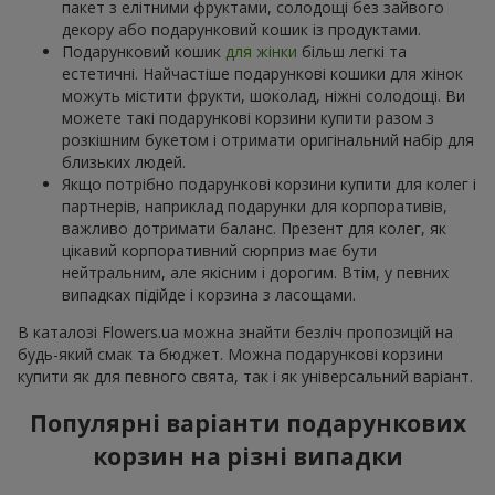
пакет з елітними фруктами, солодощі без зайвого
декору або подарунковий кошик із продуктами.
Подарунковий кошик
для жінки
більш легкі та
естетичні. Найчастіше подарункові кошики для жінок
можуть містити фрукти, шоколад, ніжні солодощі. Ви
можете такі подарункові корзини купити разом з
розкішним букетом і отримати оригінальний набір для
близьких людей.
Якщо потрібно подарункові корзини купити для колег і
партнерів, наприклад подарунки для корпоративів,
важливо дотримати баланс. Презент для колег, як
цікавий корпоративний сюрприз має бути
нейтральним, але якісним і дорогим. Втім, у певних
випадках підійде і корзина з ласощами.
В каталозі Flowers.ua можна знайти безліч пропозицій на
будь-який смак та бюджет. Можна подарункові корзини
купити як для певного свята, так і як універсальний варіант.
Популярні варіанти подарункових
корзин на різні випадки