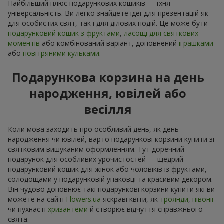
Найбільший плюс подарункових кошиків — їхня
універсальність. Ви легко знайдете ідеї для презентацій як
для особистих свят, так і для ділових подій. Це може бути
подарунковий кошик з фруктами
,
ласощі для святкових
моментів
або комбінований варіант, доповнений
іграшками
або
повітряними кульками
.
Подарункова корзина на день
народження, ювілей або
весілля
Коли мова заходить про особливий день, як день
народження чи ювілей, варто подарункові корзини купити зі
святковим вишуканим оформленням. Тут доречний
подарунок для особливих урочистостей — щедрий
подарунковий кошик для жінок або чоловіків із фруктами,
солодощами у подарунковій упаковці та красивим декором.
Він чудово доповнює такі подарункові корзини купити які ви
можете на сайті
Flowers.ua
яскраві квіти, як
троянди
,
півонії
чи пухнасті
хризантеми
й створює відчуття справжнього
свята.