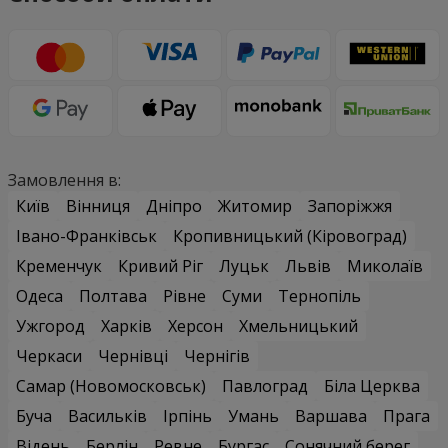
Замовлення в:
Київ
Вінниця
Дніпро
Житомир
Запоріжжя
Івано-Франківськ
Кропивницький (Кіровоград)
Кременчук
Кривий Ріг
Луцьк
Львів
Миколаїв
Одеса
Полтава
Рівне
Суми
Тернопіль
Ужгород
Харків
Херсон
Хмельницький
Черкаси
Чернівці
Чернігів
Самар (Новомосковськ)
Павлоград
Біла Церква
Буча
Васильків
Ірпінь
Умань
Варшава
Прага
Відень
Берлін
Ревне
Бургас
Сонячний берег