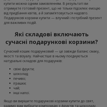
купити можна одним замовленням. В результаті ви
отримуєте готовий презент, що не тільки підсилює емоцію
від придбання квітів, а й запам’ятовується надовго.
Подарункові корзини купити — влучний і потрібний презент
для важливих подій.
Які складові включають
сучасні подарункові корзини?
Сучасний кошик подарунковий — це завжди баланс смаку,
якості та візуалу. Найчастіше в ньому поєднуються
натуральні складові для подарунків:
свіжі фрукти;
шоколад;
печиво;
іграшки;
чай;
інші напої.
Якщо ви вирішите подарункові корзини купити до свят,
радимо вам вибрати композицію з фруктів та шоколаду.