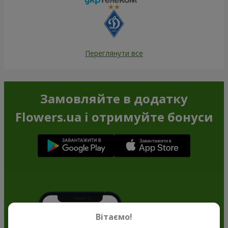
Переглянути все
Замовляйте в додатку
Flowers.ua і отримуйте бонуси
Вітаємо!