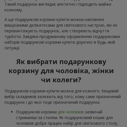
Такий подарунок виглядає апетитно і підходить майже
кожному.
А ще подарункові корзини купити можна наповнені
вишуканими делікатесами для святкового настрою, які не
перевантажують подарунок, але створюють відчуття
турботи. Завдяки продуманому оформленню подарункових
наборів подарункові корзини купити доречно в будь-якій
ситуації.
Як вибрати подарункову
корзину для чоловіка, жінки
чи колеги?
Подарункові корзини купити можна для кожного. Кінцевий
вибір складників залежить від того, кому саме призначений
подарунок і до якої події призначений подарунок:
Подарункові корзини
для чоловіків
зазвичай
стриманіші за стилем. Як подарунковий кошик для
чоловіків добре працює набір для святкового столу,