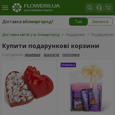
Доставка в
Комаргород
?
Так
Змінити
Доставка в
Комаргород
|
1290 грн
Доставка квітів у м. Комаргород
> Подарунки > Подарункові 
Купити подарункові корзини
Сортування:
дешевше
дорожче
популярні