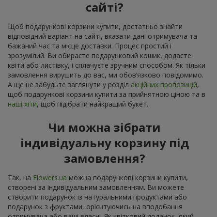
сайті?
Щоб подарункові корзини купити, достатньо знайти
відповідний варіант на сайті, вказати дані отримувача та
бажаний час та місце доставки. Процес простий і
зрозумілий. Ви обираєте подарунковий кошик, додаєте
квіти або листівку, і сплачуєте зручним способом. Як тільки
замовлення вирушить до вас, ми обов’язково повідомимо.
А ще не забудьте заглянути у розділ
акційних пропозицій
,
щоб подарункові корзини купити за прийнятною ціною та в
наші хіти
, щоб підібрати найкращий букет.
Чи можна зібрати
індивідуальну корзину під
замовлення?
Так, на
Flowers.ua
можна подарункові корзини купити,
створені за індивідуальним замовленням. Ви можете
створити подарунок із натуральними продуктами або
подарунок з фруктами, орієнтуючись на вподобання
отримувача або ваші власні. Як квітковий доданок, який