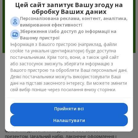
Цей сайт запитує Вашу згоду на
обробку Ваших даних
Персоналізована реклама, контент, аналітика,
вимірювання ефективності
Збереження і/або доступ до інформації на
Вашому пристрої
Інформація з Вашого пристрою (наприклад, файли
cookie та унікальні ідентифікатори) буде доступна
постачальникам. Крім того, вони, а також цей сайт
або застосунок зможуть зберігати інформацію з
Подарункові корзини —
Вашого пристрою та обробляти Ваші персональні дані.
універсальний подарунок на будь-
Деякі постачальники можуть використовувати Ваші
дані на підставі законного інтересу. Ви можете змінити
яке свято
свій вибір пізніше через посилання внизу сторінки.
Якщо ви шукаєте універсальний подарунок, але часу
обмаль, у нас є для вас чудове перевірене рішення: ви
Прийняти всі
можете набір подарункові корзини купити. Подарункова
корзина з вишуканими смаколиками до свята, фруктами,
Налаштувати
смачним чаєм чи, навіть, алкогольними напоями стає
ідеальним доповненням до квітів або самостійним
презентом. Ідеальний набір, лаконічне оформлення і