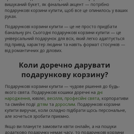
вишуканий букет, як фінальний акцент — потрібно
подарункові корзини купити, щоб все це опинилось у ваших
руках.
Подарункові корзини купити — це не просто придбати
банальну річ. Сьогодні подарункові корзини купити — це
універсальний подарунок для всіх, який легко адаптується
під привід, характер людини та навіть формат стосунків —
від романтичних до ділових.
Коли доречно дарувати
подарункову корзину?
Подарункові корзини купити — чудове рішення до будь-
якого свята. Подарункові кошики доречні на
дні
народження
, ювілеї,
весілля
,
професійні свята
, корпоративи
та сімейні події
дітям
та
дорослим
. Подарункові корзини
купити виручає, коли складно підібрати щось персональне,
але хочеться зробити приємно.
Якщо ви плануєте замовити квіти онлайн, а на пошуки
додатково подарунку немає часу, то подарункові корзини