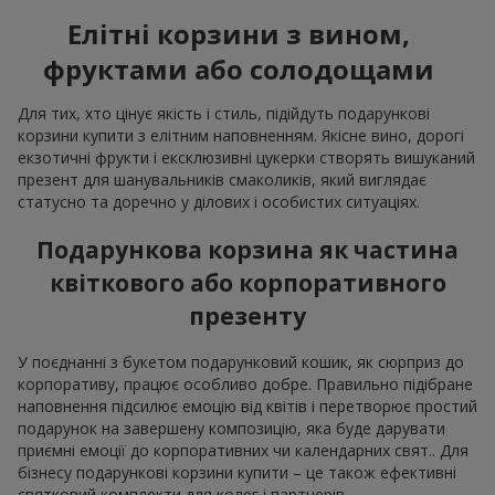
Елітні корзини з вином,
фруктами або солодощами
Для тих, хто цінує якість і стиль, підійдуть подарункові
корзини купити з елітним наповненням. Якісне вино, дорогі
екзотичні фрукти і ексклюзивні цукерки створять вишуканий
презент для шанувальників смаколиків, який виглядає
статусно та доречно у ділових і особистих ситуаціях.
Подарункова корзина як частина
квіткового або корпоративного
презенту
У поєднанні з букетом подарунковий кошик, як сюрприз до
корпоративу, працює особливо добре. Правильно підібране
наповнення підсилює емоцію від квітів і перетворює простий
подарунок на завершену композицію, яка буде дарувати
приємні емоції до корпоративних чи календарних свят.. Для
бізнесу подарункові корзини купити – це також ефективні
святковий комплекти для колег і партнерів.