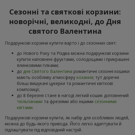
Сезонні та святкові корзини:
новорічні, великодні, до Дня
святого Валентина
Подарункові корзини купити варто і до сезонних свят:
до Нового Року та Різдва можна подарункові корзини
купити наповнені фруктами, солодощами і прикрашені
ялинковими гілками;
до
дня Святого Валентина
романтичні сезонні кошики
мають особливу атмосферу
кохання
; тут доречні
більш вишукані цукерки та романтичні квіткові
композиції;
до 8 березня стане в нагоді легкий кошик доповнений
тюльпанами
та фрезіями або іншими
сезонними
квітами
.
Подарункові корзини купити, як набір для особливих людей,
можна до будь-якого привода. Його легко адаптувати й
підлаштувати під відповідний настрій.